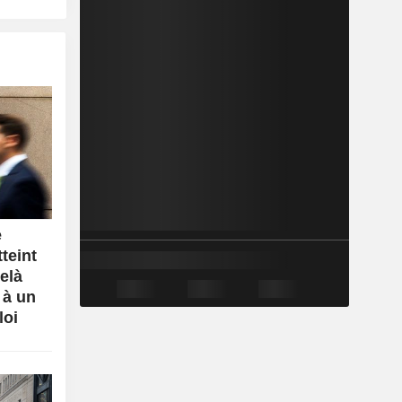
e
tteint
elà
 à un
loi