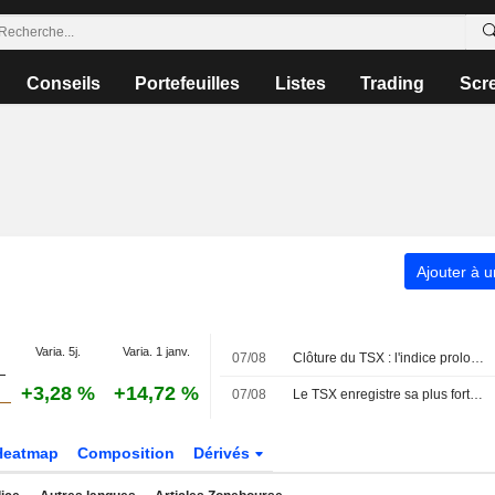
Conseils
Portefeuilles
Listes
Trading
Scr
Ajouter à u
Varia. 5j.
Varia. 1 janv.
07/08
Clôture du TSX : l'indice prolonge son rallye et atteint un nouveau record au-delà des 36 000 points grâce à un solide rapport sur l'emploi
+3,28 %
+14,72 %
07/08
Le TSX enregistre sa plus forte progression hebdomadaire en quatre mois, les paris sur une hausse des taux de la Fed s'estompant
Heatmap
Composition
Dérivés