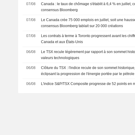
07/08
Canada : le taux de chômage s'établit à 6,4 % en juillet, 
consensus Bloomberg
07/08
Le Canada crée 75 000 emplois en juillet, soit une hausse
consensus Bloomberg tablait sur 20 000 créations
07/08
Les contrats à terme à Toronto progressent avant les chiff
Canada et aux États-Unis
06/08
Le TSX recule légèrement par rapport à son sommet histo
valeurs technologiques
06/08
Clôture du TSX : l'indice recule de son sommet historique,
éclipsant la progression de l'énergie portée par le pétrole
06/08
L'indice S&P/TSX Composite progresse de 52 points en m