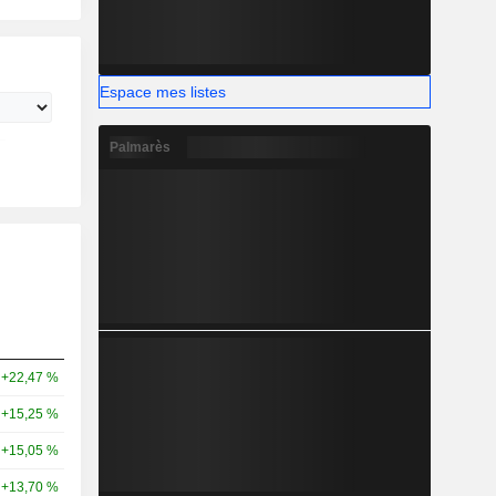
Espace mes listes
Palmarès
+22,47 %
+15,25 %
+15,05 %
+13,70 %