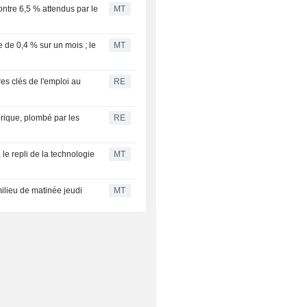
contre 6,5 % attendus par le
MT
 de 0,4 % sur un mois ; le
MT
res clés de l'emploi au
RE
rique, plombé par les
RE
 le repli de la technologie
MT
ilieu de matinée jeudi
MT