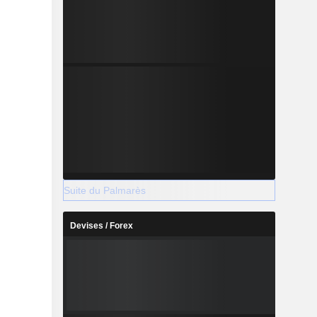
Suite du Palmarès
Devises / Forex