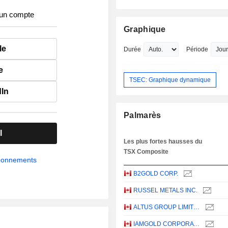
 un compte
Graphique
le
Durée
Période
e
TSEC: Graphique dynamique
dIn
Palmarès
l
Les plus fortes hausses du
TSX Composite
abonnements
B2GOLD CORP.
RUSSEL METALS INC.
ALTUS GROUP LIMITED
IAMGOLD CORPORATION