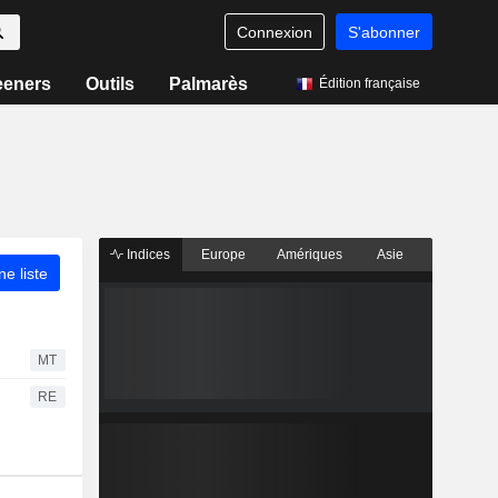
Connexion
S'abonner
eeners
Outils
Palmarès
Édition française
Indices
Europe
Amériques
Asie
ne liste
MT
RE