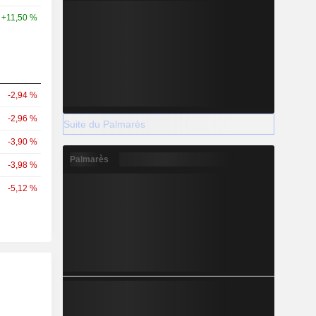
+11,50 %
-2,94 %
-2,96 %
Suite du Palmarès
-3,90 %
Palmarès
-3,98 %
-5,12 %