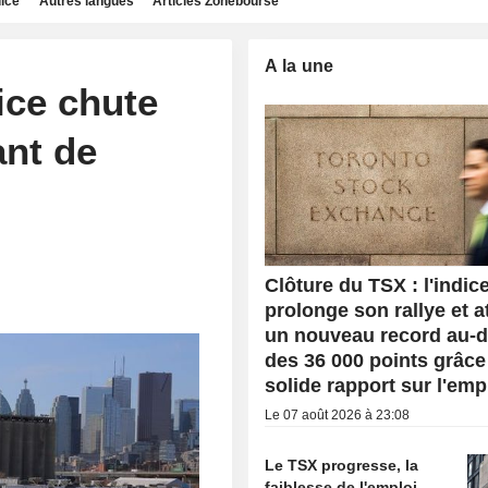
dice
Autres langues
Articles Zonebourse
A la une
ice chute
ant de
Clôture du TSX : l'indic
prolonge son rallye et a
un nouveau record au-d
des 36 000 points grâce
solide rapport sur l'emp
Le 07 août 2026 à 23:08
Le TSX progresse, la
faiblesse de l'emploi