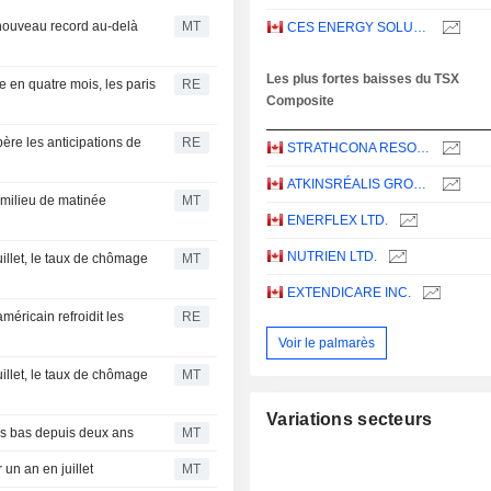
n nouveau record au-delà
MT
CES ENERGY SOLUTIONS CORP.
Les plus fortes baisses du TSX
 en quatre mois, les paris
RE
Composite
ère les anticipations de
RE
STRATHCONA RESOURCES LTD.
ATKINSRÉALIS GROUP INC.
milieu de matinée
MT
ENERFLEX LTD.
NUTRIEN LTD.
uillet, le taux de chômage
MT
EXTENDICARE INC.
méricain refroidit les
RE
Voir le palmarès
uillet, le taux de chômage
MT
Variations secteurs
lus bas depuis deux ans
MT
un an en juillet
MT