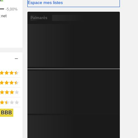
le, des
Espace mes listes
otection
Palmarès
BBB