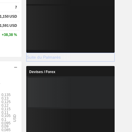
7
1,150
USD
1,591
USD
+38,38 %
Suite du Palmarès
Devises / Forex