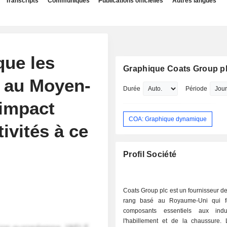
Transcripts
Communiqués
Publications officielles
Autres langues
que les
Graphique Coats Group p
s au Moyen-
Durée
Période
'impact
COA: Graphique dynamique
tivités à ce
Profil Société
Coats Group plc est un fournisseur 
rang basé au Royaume-Uni qui fo
composants essentiels aux indu
l'habillement et de la chaussure. 