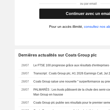
ou par email
Continuer avec un emai
Pour un accès illimité,
consultez nos 
Dernières actualités sur Coats Group plc
28/07
Le FTSE 100 progresse grâce aux résultats d'entreprises e
28/07
Transcript : Coats Group plc, H1 2026 Earnings Call, Jul 
28/07
Coats Group salue une nouvelle " surperformance au pre
28/07
PALMARÈS : Les trusts pâtissent de la chute des semi-con
Man Group en hausse
28/07
Coats Group plc publie ses résultats pour le premier seme