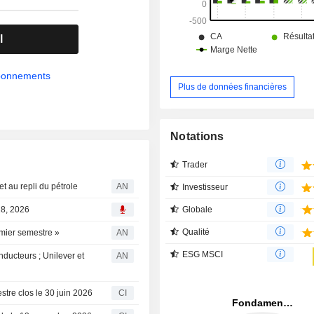
chaussure, de l'automobi
télécommunications, de la pr
individuelle et autres.
l
abonnements
Plus de données financières
Notations
Trader
t au repli du pétrole
AN
Investisseur
Globale
28, 2026
Qualité
mier semestre »
AN
ESG MSCI
ducteurs ; Unilever et
AN
stre clos le 30 juin 2026
CI