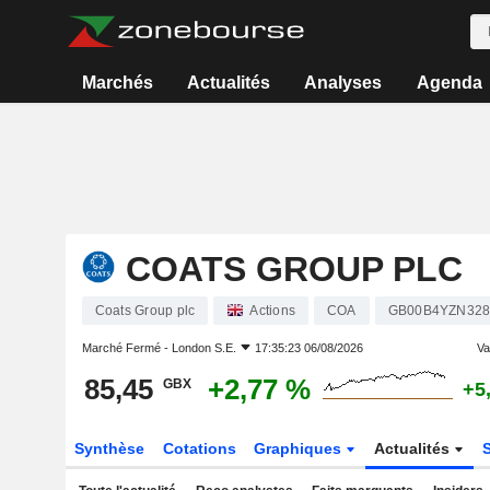
Marchés
Actualités
Analyses
Agenda
COATS GROUP PLC
Coats Group plc
Actions
COA
GB00B4YZN32
Marché Fermé -
London S.E.
17:35:23 06/08/2026
Var
85,45
+2,77 %
GBX
+5
Synthèse
Cotations
Graphiques
Actualités