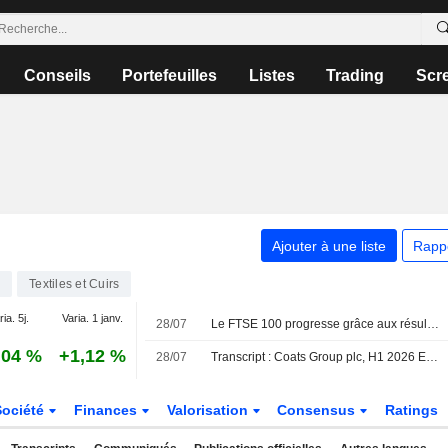
Conseils
Portefeuilles
Listes
Trading
Scr
Ajouter à une liste
Rapp
8
Textiles et Cuirs
ia. 5j.
Varia. 1 janv.
28/07
Le FTSE 100 progresse grâce aux résultats d'entreprises et au repli du pétrole
,04 %
+1,12 %
28/07
Transcript : Coats Group plc, H1 2026 Earnings Call, Jul 28, 2026
Société
Finances
Valorisation
Consensus
Ratings