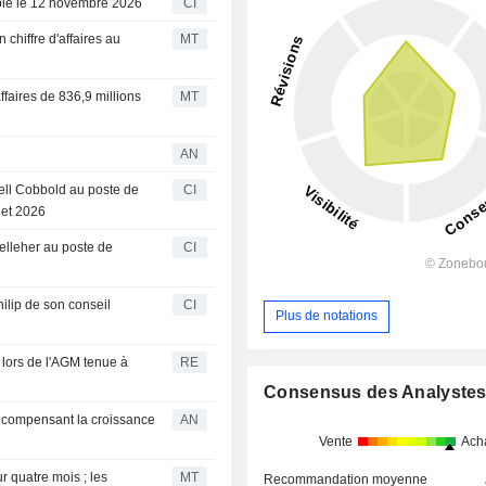
ble le 12 novembre 2026
CI
chiffre d'affaires au
MT
ffaires de 836,9 millions
MT
AN
ell Cobbold au poste de
CI
let 2026
elleher au poste de
CI
ilip de son conseil
CI
Plus de notations
 lors de l'AGM tenue à
RE
Consensus des Analyste
re compensant la croissance
AN
Vente
Ach
ur quatre mois ; les
MT
Recommandation moyenne