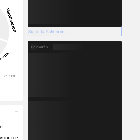
Suite du Palmarès
Palmarès
s
at
ACHETER