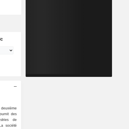
lc
de deuxième
urnit des
stries de
La société