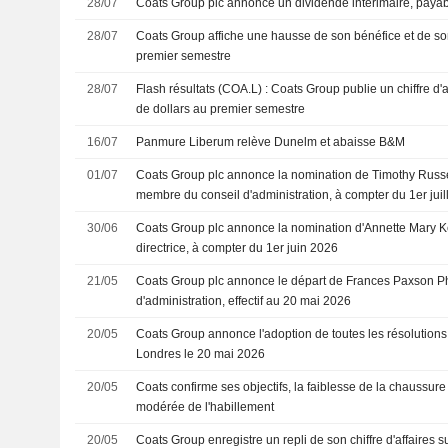
28/07
Coats Group plc annonce un dividende intérimaire, paya
28/07
Coats Group affiche une hausse de son bénéfice et de son 
premier semestre
28/07
Flash résultats (COA.L) : Coats Group publie un chiffre d'a
de dollars au premier semestre
16/07
Panmure Liberum relève Dunelm et abaisse B&M
01/07
Coats Group plc annonce la nomination de Timothy Russ
membre du conseil d'administration, à compter du 1er juil
30/06
Coats Group plc annonce la nomination d'Annette Mary K
directrice, à compter du 1er juin 2026
21/05
Coats Group plc annonce le départ de Frances Paxson Ph
d'administration, effectif au 20 mai 2026
20/05
Coats Group annonce l'adoption de toutes les résolutions
Londres le 20 mai 2026
20/05
Coats confirme ses objectifs, la faiblesse de la chaussu
modérée de l'habillement
20/05
Coats Group enregistre un repli de son chiffre d'affaires s