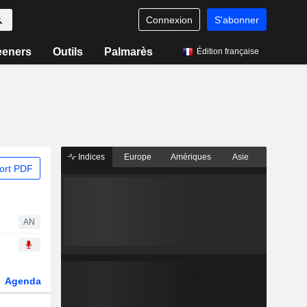
Connexion
S'abonner
eeners
Outils
Palmarès
Édition française
Indices
Europe
Amériques
Asie
ort PDF
AN
Agenda
Secteur
Dérivés
Fonds et ETFs