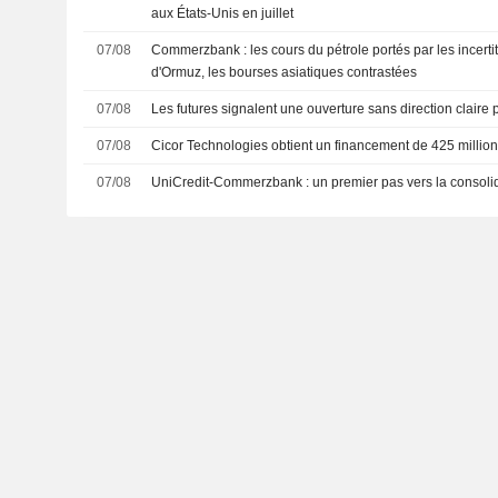
aux États-Unis en juillet
07/08
Commerzbank : les cours du pétrole portés par les incertit
d'Ormuz, les bourses asiatiques contrastées
07/08
Les futures signalent une ouverture sans direction claire
07/08
Cicor Technologies obtient un financement de 425 million
07/08
UniCredit-Commerzbank : un premier pas vers la consolid