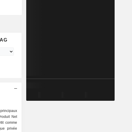
 AG
principaux
roduit Net
rtit comme