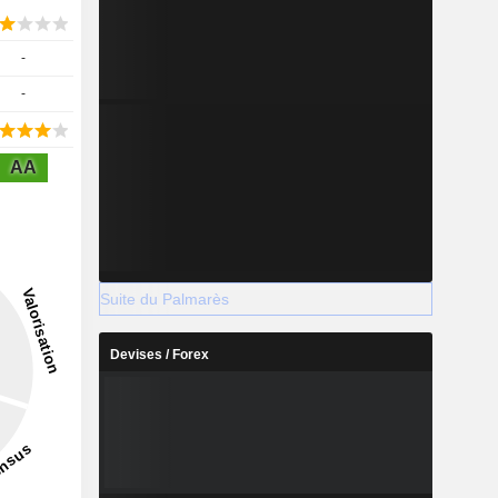
-
-
AA
Suite du Palmarès
Devises / Forex