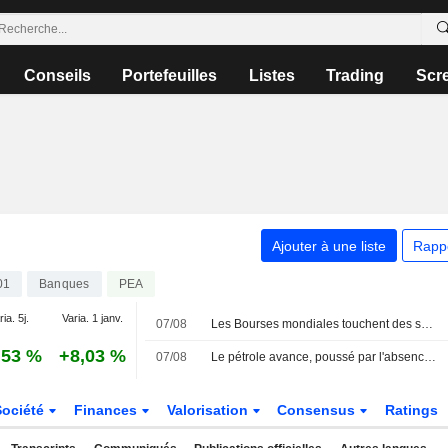
Conseils
Portefeuilles
Listes
Trading
Scr
Ajouter à une liste
Rapp
01
Banques
PEA
ia. 5j.
Varia. 1 janv.
07/08
Les Bourses mondiales touchent des sommets après l'emploi américain
,53 %
+8,03 %
07/08
Le pétrole avance, poussé par l'absence d'accord au Moyen-Orient
Société
Finances
Valorisation
Consensus
Ratings