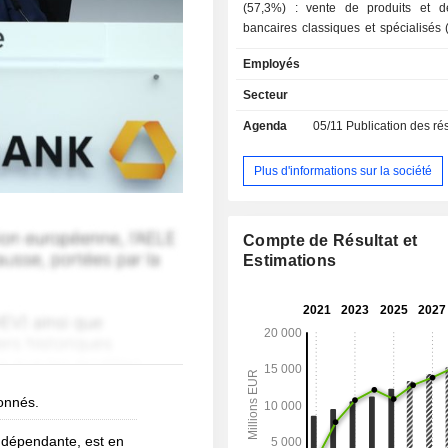
(57,3%) : vente de produits et d
bancaires classiques et spécialisés (
consommation, crédit-bail, etc.), ban
Employés
etc. ; - banque de marché et d'investissement
(30,4%) : ingénierie financière, 
Secteur
fusions-acquisitions, opérations su
Agenda
05/11
Publication des résultats
interventions sur les marchés de capitau
autres (12,3%) : financement de proje
financements spécialisés et structur
Plus d'informations sur la société
hypothécaires, etc.
Compte de Résultat et
Estimations
bonnés.
ndépendante, est en