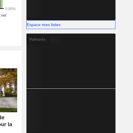
Espace mes listes
Palmarès
de
our la