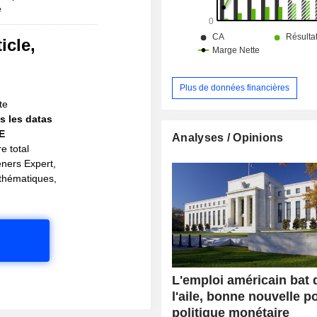
e
icle,
!
Plus de données financières
te
s les datas
IE
Analyses / Opinions
e total
eners Expert,
s thématiques,
L'emploi américain bat 
l'aile, bonne nouvelle p
politique monétaire