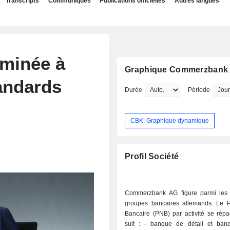
Transcripts
Communiqués
Publications officielles
Autres langues
minée à
Graphique Commerzbank
tandards
Durée
Période
CBK: Graphique dynamique
Profil Société
Commerzbank AG figure parmi les 
groupes bancaires allemands. Le P
Bancaire (PNB) par activité se répa
suit : - banque de détail et banque privée