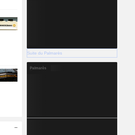
Suite du Palmarès
Palmarès