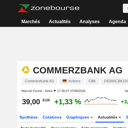
Marchés
Actualités
Analyses
Agenda
COMMERZBANK AG
Commerzbank AG
Actions
CBK
DE000CBK10
Marché Fermé -
Xetra
17:36:07 07/08/2026
Var
39,00
+1,33 %
EUR
+3
Synthèse
Cotations
Graphiques
Actualités