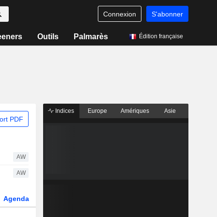
Connexion
S'abonner
eeners
Outils
Palmarès
Édition française
Indices
Europe
Amériques
Asie
ort PDF
AW
AW
Agenda
Secteur
Dérivés
Fonds et ETFs