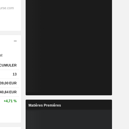
s
at
CUMULER
13
39,00
EUR
40,84
EUR
+4,71 %
Matières Premières