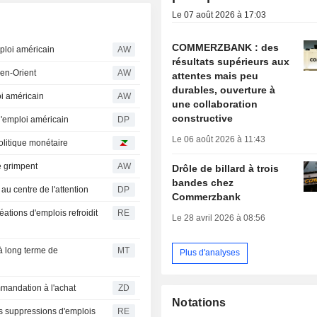
Le 07 août 2026 à 17:03
COMMERZBANK : des
ploi américain
AW
résultats supérieurs aux
yen-Orient
AW
attentes mais peu
durables, ouverture à
oi américain
AW
une collaboration
constructive
l'emploi américain
DP
Le 06 août 2026 à 11:43
olitique monétaire
re grimpent
AW
Drôle de billard à trois
bandes chez
au centre de l'attention
DP
Commerzbank
éations d'emplois refroidit
RE
Le 28 avril 2026 à 08:56
 à long terme de
MT
Plus d'analyses
 recommandation à l'achat
ZD
Notations
es suppressions d'emplois
RE