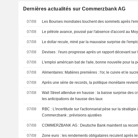
Dernières actualités sur Commerzbank AG
07/08
Les Bourses mondiales touchent des sommets après l'em
07/08
Le pétrole avance, poussé par l'absence d'accord au Mo
07/08
Le dollar recule, miné par la mauvaise surprise de l'empl
07/08
Devises : l'euro progresse après un rapport décevant sur 
07/08
L'emploi américain bat de l'aile, bonne nouvelle pour la p
07/08
Alimentaires: Matières premières : l'or, le cuivre et le suc
07/08
Après une série de records, la politique monétaire revient 
07/08
Wall Street attendue en hausse : la baisse surprise des cr
les anticipations de hausse des taux
07/08
RBC : L'incertitude sur l'actionnariat pèse sur la stratégie
Commerzbank ; prévisions ajustées
07/08
COMMERZBANK AG : Deutsche Bank maintient sa
07/08
Zone euro : les rendements obligataires reculent après l