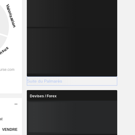
Suite du Palmarès
Devises / Forex
s
at
VENDRE