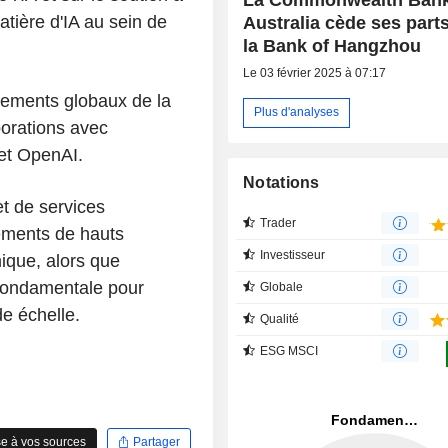
tière d'IA au sein de
Australia cède ses part
la Bank of Hangzhou
Le 03 février 2025 à 07:17
ssements globaux de la
Plus d'analyses
borations avec
et OpenAI.
Notations
t de services
Trader
tements de hauts
Investisseur
ique, alors que
e fondamentale pour
Globale
e échelle.
Qualité
ESG MSCI
e à vos sources
Partager