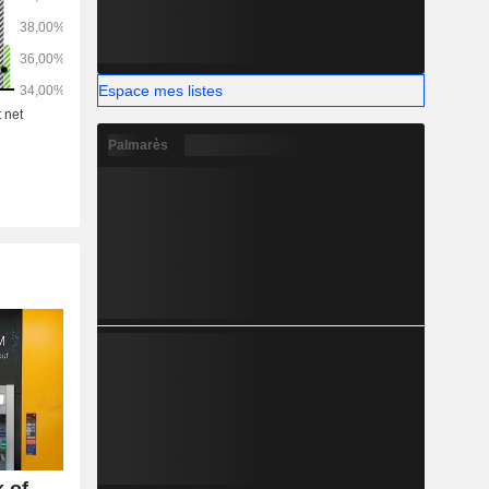
 une gamme
es et de
naux à une
mentale. La
Espace mes listes
s activités
xercées en
Palmarès
B.
 of