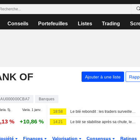
Conseils
Portefeuilles
Listes
Trading
Scr
NK OF
Ajouter à une liste
Rapp
AU000000CBA7
Banques
aria. 5j.
Varia. 1 janv.
18:58
Le blé rebondit : les traders surveillent les tensions en mer Noire et le repli du dollar
0,13 %
+10,86 %
14:21
Le blé se stabilise après sa chute, les risques sur les exportations en mer Noire sous surveillance
Société
Finances
Valorisation
Consensus
Ratings