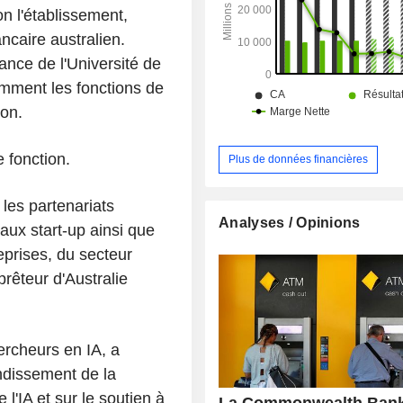
institutionnels et marchés offre
lon l'établissement,
complète de services bancair
ncaire australien.
financement nationaux et internatio
nce de l'Université de
clientèle institutionnelle et gouverne
division Nouvelle-Zélande regroupe le
mment les fonctions de
bancaires et de gestion de fonds e
ion.
Nouvelle-Zélande sous la marque AS
 fonction.
Plus de données financières
les partenariats
Analyses / Opinions
 aux start-up ainsi que
reprises, du secteur
prêteur d'Australie
ercheurs en IA, a
ondissement de la
l'IA et sur le soutien à
La Commonwealth Bank