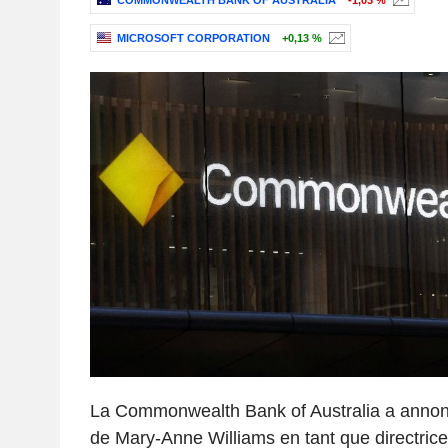
COMMONWEALTH BANK OF AUSTRALIA
-1,03 %
MICROSOFT CORPORATION
+0,13 %
La Commonwealth Bank of Australia a annonc
de Mary-Anne Williams en tant que directrice 