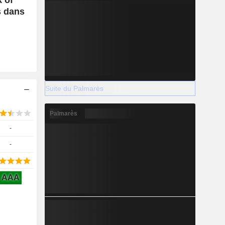
s dans
Suite du Palmarès
Palmarès
-
-
AAA