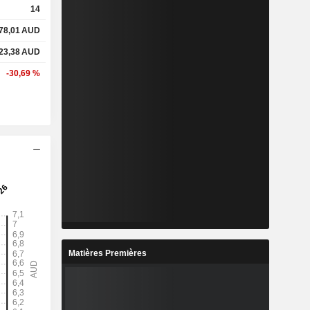
14
78,01
AUD
23,38
AUD
-30,69 %
Matières Premières