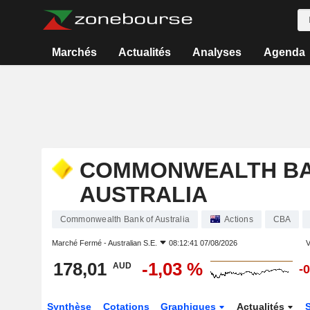
Marchés
Actualités
Analyses
Agenda
COMMONWEALTH BA
AUSTRALIA
Commonwealth Bank of Australia
Actions
CBA
Marché Fermé -
Australian S.E.
08:12:41 07/08/2026
V
178,01
-1,03 %
AUD
-
Synthèse
Cotations
Graphiques
Actualités