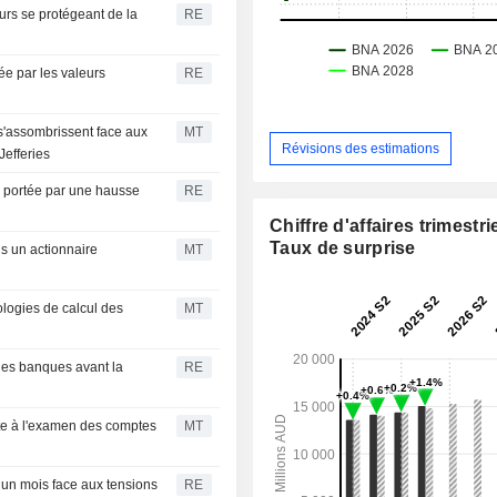
urs se protégeant de la
RE
ée par les valeurs
RE
s'assombrissent face aux
MT
Révisions des estimations
Jefferies
s portée par une hausse
RE
Chiffre d'affaires trimestrie
Taux de surprise
s un actionnaire
MT
ogies de calcul des
MT
les banques avant la
RE
te à l'examen des comptes
MT
 un mois face aux tensions
RE