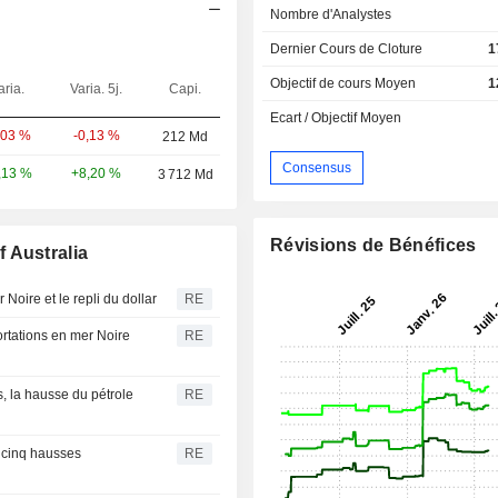
Nombre d'Analystes
Dernier Cours de Cloture
1
Objectif de cours Moyen
1
aria.
Varia. 5j.
Capi.
Ecart / Objectif Moyen
-0,13 %
,03 %
212 Md
Consensus
+8,20 %
,13 %
3 712 Md
Révisions de Bénéfices
 Australia
 Noire et le repli du dollar
RE
portations en mer Noire
RE
, la hausse du pétrole
RE
 cinq hausses
RE