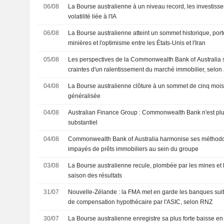
06/08
La Bourse australienne à un niveau record, les investisse
volatilité liée à l'IA
06/08
La Bourse australienne atteint un sommet historique, port
minières et l'optimisme entre les États-Unis et l'Iran
05/08
Les perspectives de la Commonwealth Bank of Australia 
craintes d'un ralentissement du marché immobilier, selon 
04/08
La Bourse australienne clôture à un sommet de cinq moi
généralisée
04/08
Australian Finance Group : Commonwealth Bank n'est plu
substantiel
04/08
Commonwealth Bank of Australia harmonise ses méthodol
impayés de prêts immobiliers au sein du groupe
03/08
La Bourse australienne recule, plombée par les mines et 
saison des résultats
31/07
Nouvelle-Zélande : la FMA met en garde les banques sui
de compensation hypothécaire par l'ASIC, selon RNZ
30/07
La Bourse australienne enregistre sa plus forte baisse en