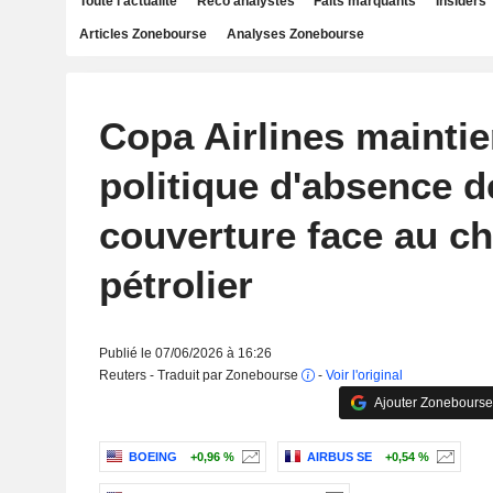
Toute l'actualité
Reco analystes
Faits marquants
Insiders
Articles Zonebourse
Analyses Zonebourse
Copa Airlines maintie
politique d'absence d
couverture face au c
pétrolier
Publié le 07/06/2026 à 16:26
Reuters - Traduit par Zonebourse
-
Voir l'original
Ajouter Zonebourse
BOEING
+0,96 %
AIRBUS SE
+0,54 %