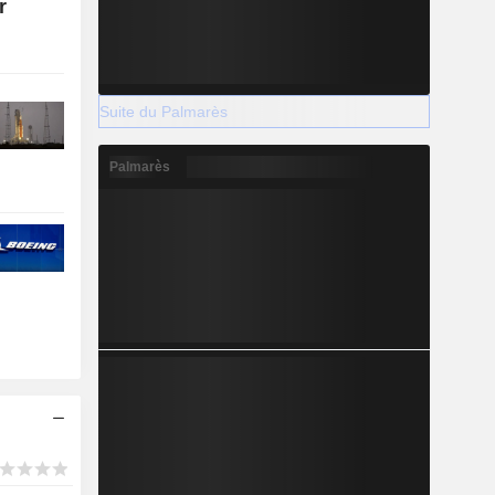
r
Suite du Palmarès
Palmarès