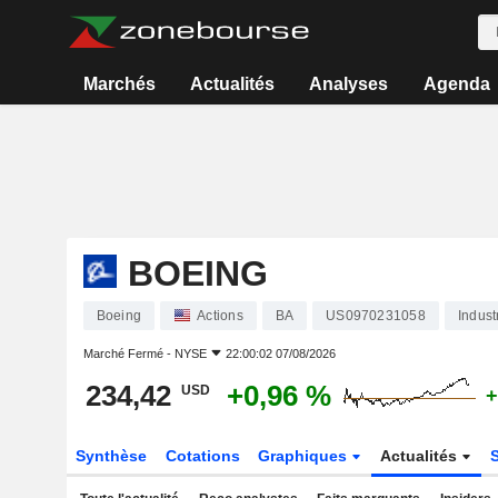
Marchés
Actualités
Analyses
Agenda
BOEING
Boeing
Actions
BA
US0970231058
Indust
Marché Fermé -
NYSE
22:00:02 07/08/2026
234,42
+0,96 %
USD
+
Synthèse
Cotations
Graphiques
Actualités