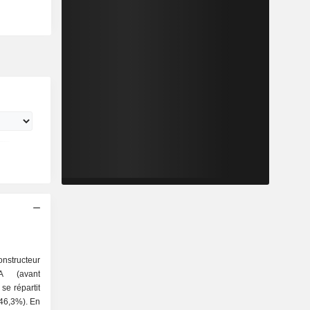
nstructeur
A (avant
se répartit