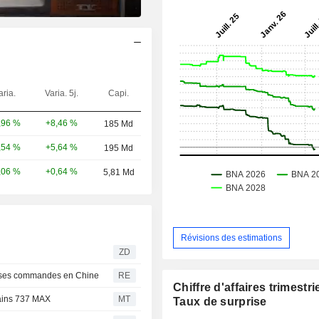
aria.
Varia. 5j.
Capi.
+8,46 %
,96 %
185 Md
+5,64 %
,54 %
195 Md
+0,64 %
,06 %
5,81 Md
Révisions des estimations
ZD
rme ses commandes en Chine
RE
Chiffre d'affaires trimestrie
tains 737 MAX
MT
Taux de surprise