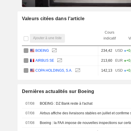
Valeurs citées dans l'article
Cours
Ajouter à une liste
indicatif
V
BOEING
234,42
USD
+0
AIRBUS SE
213,60
EUR
+0
COPA HOLDINGS, S.A.
142,13
USD
+0
Dernières actualités sur Boeing
07/08
BOEING : DZ Bank reste à l'achat
07/08
Airbus affiche des livraisons stables en juillet et confi
07/08
Boeing : la FAA impose de nouvelles inspections sur cer