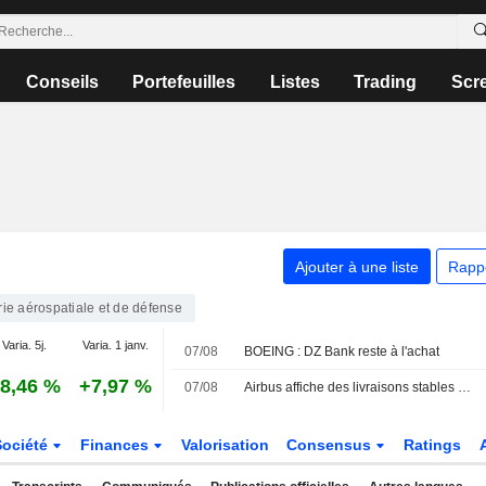
Conseils
Portefeuilles
Listes
Trading
Scr
Ajouter à une liste
Rapp
rie aérospatiale et de défense
Varia. 5j.
Varia. 1 janv.
07/08
BOEING : DZ Bank reste à l'achat
8,46 %
+7,97 %
07/08
Airbus affiche des livraisons stables en juillet et confirme ses commandes en Chine
Société
Finances
Valorisation
Consensus
Ratings