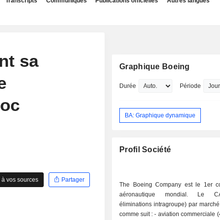
Transcripts
Communiqués
Publications officielles
Autres langues
nt sa
Graphique Boeing
e
Durée
Période
hoc
BA: Graphique dynamique
Profil Société
 à vos sources
Partager
The Boeing Company est le 1er co
aéronautique mondial. Le C
éliminations intragroupe) par marché 
comme suit : - aviation commerciale (46,3%). En