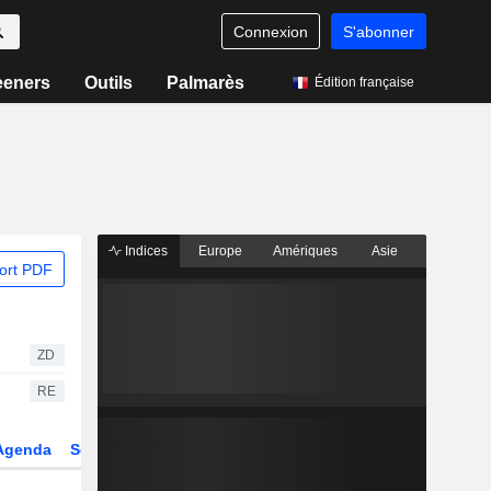
Connexion
S'abonner
eeners
Outils
Palmarès
Édition française
Indices
Europe
Amériques
Asie
ort PDF
ZD
RE
Agenda
Secteur
Dérivés
Fonds et ETFs