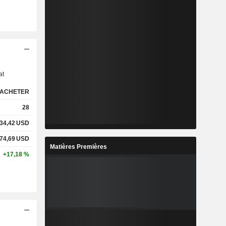
s
at
ACHETER
28
34,42
USD
74,69
USD
Matières Premières
+17,18 %