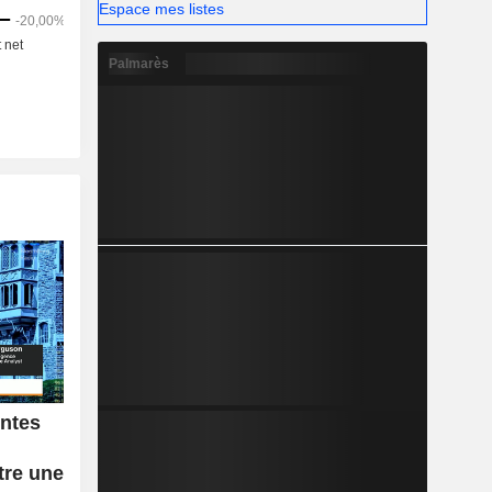
Espace mes listes
Palmarès
entes
tre une