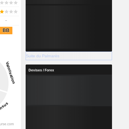
-
BB
Suite du Palmarès
Devises / Forex