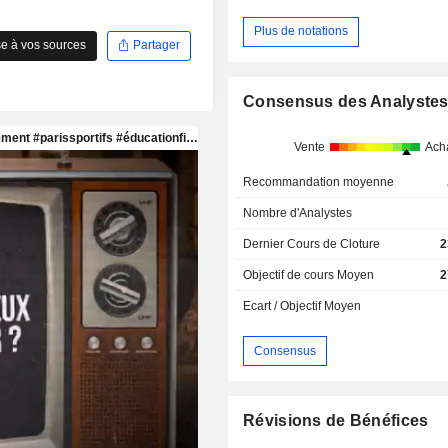
Plus de notations
e à vos sources
Partager
Consensus des Analyste
Vente
Ach
Recommandation moyenne
Nombre d'Analystes
Dernier Cours de Cloture
2
Objectif de cours Moyen
2
Ecart / Objectif Moyen
Consensus
Révisions de Bénéfices