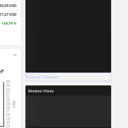
42,05
USD
77,27
USD
+24,79 %
Suite du Palmarès
Devises / Forex