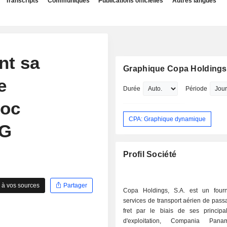
Transcripts
Communiqués
Publications officielles
Autres langues
nt sa
Graphique Copa Holdings,
e
Durée
Période
hoc
CPA: Graphique dynamique
DG
Profil Société
 à vos sources
Partager
Copa Holdings, S.A. est un four
services de transport aérien de pass
fret par le biais de ses principale
d'exploitation, Compania Pan