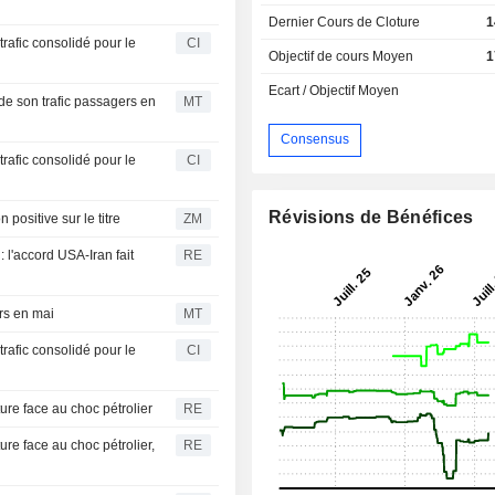
Dernier Cours de Cloture
1
trafic consolidé pour le
CI
Objectif de cours Moyen
1
Ecart / Objectif Moyen
de son trafic passagers en
MT
Consensus
trafic consolidé pour le
CI
Révisions de Bénéfices
n opinion positive sur le titre
ZM
 l'accord USA-Iran fait
RE
ers en mai
MT
trafic consolidé pour le
CI
ure face au choc pétrolier
RE
ure face au choc pétrolier,
RE