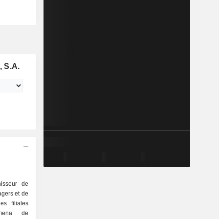
 S.A.
nisseur de
agers et de
s filiales
amena de