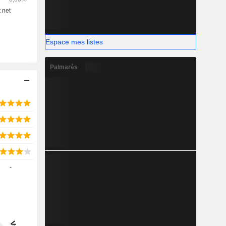
Espace mes listes
Palmarès
-