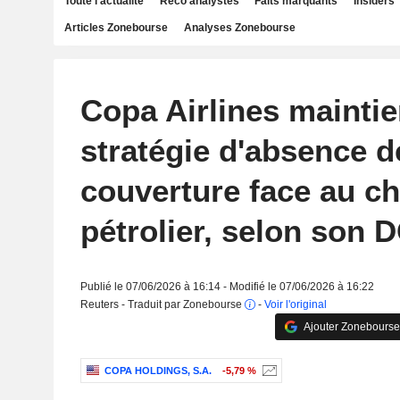
Toute l'actualité
Reco analystes
Faits marquants
Insiders
Articles Zonebourse
Analyses Zonebourse
Copa Airlines maintie
stratégie d'absence d
couverture face au c
pétrolier, selon son 
Publié le 07/06/2026 à 16:14 - Modifié le 07/06/2026 à 16:22
Reuters - Traduit par Zonebourse
-
Voir l'original
Ajouter Zonebourse
COPA HOLDINGS, S.A.
-5,79 %