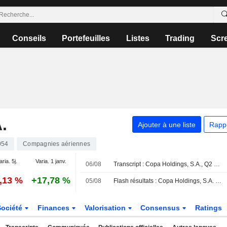
Conseils
Portefeuilles
Listes
Trading
Scr
.
Ajouter à une liste
Rapp
054
Compagnies aériennes
aria. 5j.
Varia. 1 janv.
06/08
Transcript : Copa Holdings, S.A., Q2 2026 Earnings Call, Aug 06, 2026
0,13 %
+17,78 %
05/08
Flash résultats : Copa Holdings, S.A. publie un chiffre d'affaires de 1,06 milliard de dollars au deuxième trimestre, contre 1,08 milliard attendu par le consensus FactSet
Société
Finances
Valorisation
Consensus
Ratings