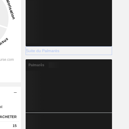
Suite du Palmarès
Palmarès
s
at
ACHETER
15