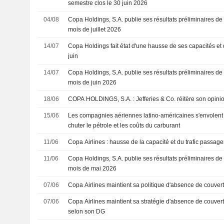
semestre clos le 30 juin 2026
04/08
Copa Holdings, S.A. publie ses résultats préliminaires de 
mois de juillet 2026
14/07
Copa Holdings fait état d'une hausse de ses capacités et 
juin
14/07
Copa Holdings, S.A. publie ses résultats préliminaires de 
mois de juin 2026
18/06
COPA HOLDINGS, S.A. : Jefferies & Co. réitère so
15/06
Les compagnies aériennes latino-américaines s'envolent :
chuter le pétrole et les coûts du carburant
11/06
Copa Airlines : hausse de la capacité et du trafic passag
11/06
Copa Holdings, S.A. publie ses résultats préliminaires de 
mois de mai 2026
07/06
Copa Airlines maintient sa politique d'absence de couvert
07/06
Copa Airlines maintient sa stratégie d'absence de couvert
selon son DG