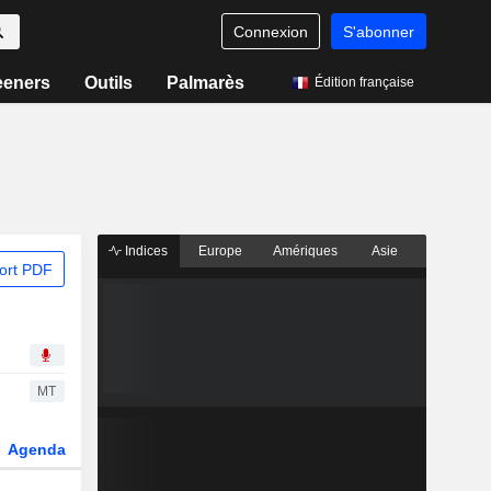
Connexion
S'abonner
eeners
Outils
Palmarès
Édition française
Indices
Europe
Amériques
Asie
ort PDF
MT
Agenda
Secteur
Dérivés