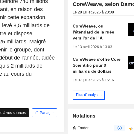
tteindre 740 millions
CoreWeave, selon Dam
ant, en raison des
Le 28 juillet 2026 à 23:08
ir cette expansion.
levé 8,5 milliards de
CoreWeave, ou
l'étendard de la ruée
tre et dispose
vers l'or de l'IA
5 milliards. Malgré
Le 13 avril 2026 à 13:03
nir le groupe, dont
début de l'année, aidée
CoreWeave s'offre Core
Scientific pour 9
uis 2 milliards de
milliards de dollars
e au cours du
Le 07 juillet 2025 à 15:16
Plus d'analyses
e à vos sources
Partager
Notations
Trader