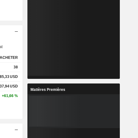
s
at
ACHETER
38
85,33
USD
37,94
USD
Matières Premières
+61,66 %