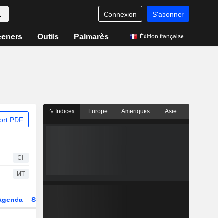
Connexion
S'abonner
eeners
Outils
Palmarès
Édition française
Indices
Europe
Amériques
Asie
ort PDF
CI
MT
Agenda
Secteur
Dérivés