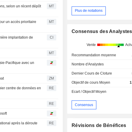
ns, selon un récent dépôt
MT
Plus de notations
r un accès prioritaire
MT
Consensus des Analyste
ière implantation de
CI
Vente
Ach
MT
Recommandation moyenne
ie-Pacifique avec un
Nombre d'Analystes
Dernier Cours de Cloture
chat
ZM
Objectif de cours Moyen
1
ier centre de données en
RE
Ecart / Objectif Moyen
RE
Consensus
osoft
uational après la déroute
RE
Révisions de Bénéfices