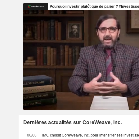
Dernières actualités sur CoreWeave, Inc.
06/08
IMC choisit CoreWeave, Inc. pour intensifier ses investi