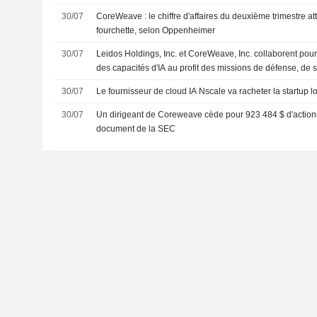
30/07
CoreWeave : le chiffre d'affaires du deuxième trimestre at
fourchette, selon Oppenheimer
30/07
Leidos Holdings, Inc. et CoreWeave, Inc. collaborent pou
des capacités d'IA au profit des missions de défense, de s
renseignement
30/07
Le fournisseur de cloud IA Nscale va racheter la startup l
30/07
Un dirigeant de Coreweave cède pour 923 484 $ d'actions
document de la SEC