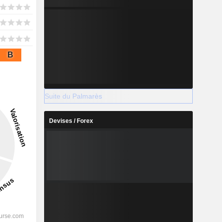
B
Suite du Palmarès
Devises / Forex