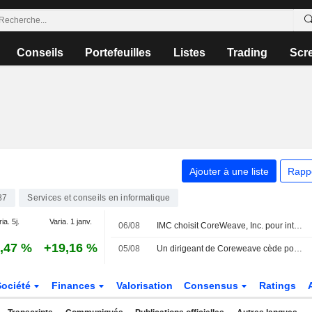
Conseils
Portefeuilles
Listes
Trading
Scr
Ajouter à une liste
Rapp
87
Services et conseils en informatique
ia. 5j.
Varia. 1 janv.
06/08
IMC choisit CoreWeave, Inc. pour intensifier ses investissements en recherche
,47 %
+19,16 %
05/08
Un dirigeant de Coreweave cède pour 2 754 776 $ d'actions, selon un récent dépôt auprès de la SEC
Société
Finances
Valorisation
Consensus
Ratings