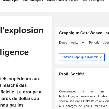
Transcripts
Communiqués
Publications officielles
Autres langues
l'explosion
Graphique CoreWeave, In
Durée
Période
lligence
CRWV: Graphique dynamique
Profil Société
iels supérieurs aux
du marché des
ificielle. Le groupe a
CoreWeave, Inc. est une en
technologique américaine fondée
liards de dollars au
spécialisée dans l’infrastructure clo
endu par les
aux charges de calcul intensives. 