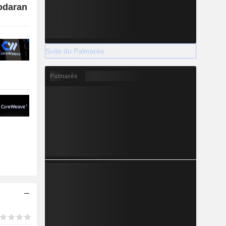
odaran
Suite du Palmarès
Palmarès