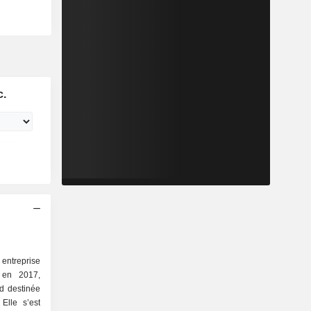
c.
treprise
 en 2017,
ud destinée
Elle s’est