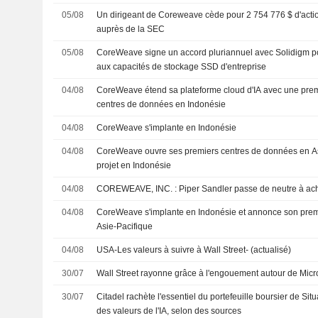
05/08
Un dirigeant de Coreweave cède pour 2 754 776 $ d'actio
auprès de la SEC
05/08
CoreWeave signe un accord pluriannuel avec Solidigm pou
aux capacités de stockage SSD d'entreprise
04/08
CoreWeave étend sa plateforme cloud d'IA avec une prem
centres de données en Indonésie
04/08
CoreWeave s'implante en Indonésie
04/08
CoreWeave ouvre ses premiers centres de données en As
projet en Indonésie
04/08
COREWEAVE, INC. : Piper Sandler passe de neutre à a
04/08
CoreWeave s'implante en Indonésie et annonce son prem
Asie-Pacifique
04/08
USA-Les valeurs à suivre à Wall Street- (actualisé)
30/07
Wall Street rayonne grâce à l'engouement autour de Micr
30/07
Citadel rachète l'essentiel du portefeuille boursier de Sit
des valeurs de l'IA, selon des sources