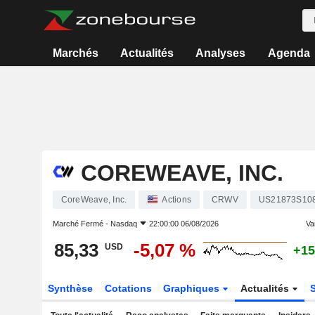
Marchés
Actualités
Analyses
Agenda
COREWEAVE, INC.
CoreWeave, Inc.
Actions
CRWV
US21873S10
Marché Fermé -
Nasdaq
22:00:00 06/08/2026
Var
85,33
-5,07 %
USD
+15
Synthèse
Cotations
Graphiques
Actualités