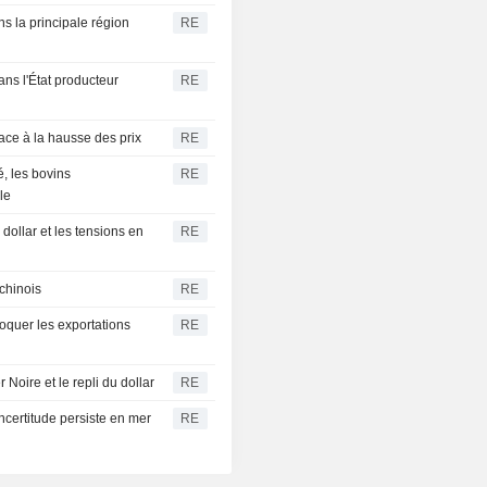
ns la principale région
RE
ans l'État producteur
RE
 face à la hausse des prix
RE
, les bovins
RE
le
 dollar et les tensions en
RE
chinois
RE
oquer les exportations
RE
 Noire et le repli du dollar
RE
ncertitude persiste en mer
RE