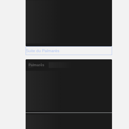
Suite du Palmarès
Palmarès