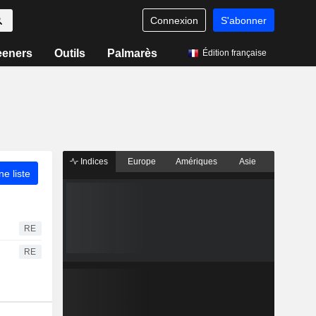
Connexion
S'abonner
eeners
Outils
Palmarès
Édition française
Indices
Europe
Amériques
Asie
ne liste
RE
RE