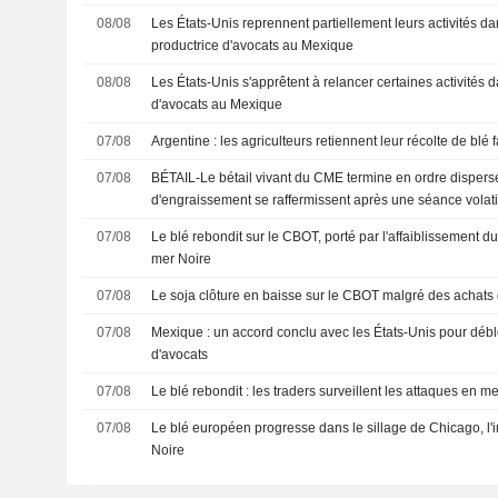
08/08
Les États-Unis reprennent partiellement leurs activités da
productrice d'avocats au Mexique
08/08
Les États-Unis s'apprêtent à relancer certaines activités d
d'avocats au Mexique
07/08
Argentine : les agriculteurs retiennent leur récolte de blé
07/08
BÉTAIL-Le bétail vivant du CME termine en ordre dispersé
d'engraissement se raffermissent après une séance volati
07/08
Le blé rebondit sur le CBOT, porté par l'affaiblissement du
mer Noire
07/08
Le soja clôture en baisse sur le CBOT malgré des achats 
07/08
Mexique : un accord conclu avec les États-Unis pour débl
d'avocats
07/08
Le blé rebondit : les traders surveillent les attaques en mer
07/08
Le blé européen progresse dans le sillage de Chicago, l'i
Noire