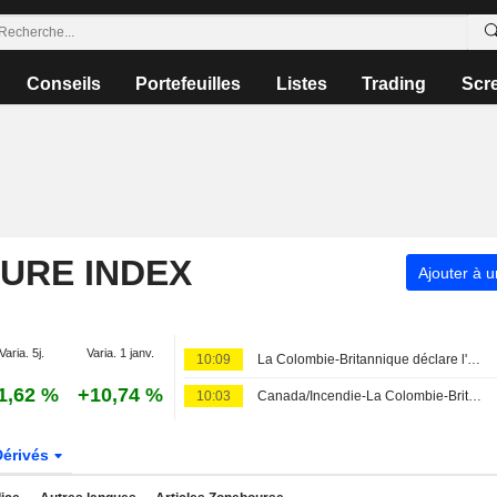
Conseils
Portefeuilles
Listes
Trading
Scr
TURE INDEX
Ajouter à u
Varia. 5j.
Varia. 1 janv.
10:09
La Colombie-Britannique déclare l'état d'urgence, 20.000 personnes fuient les flammes
1,62 %
+10,74 %
10:03
Canada/Incendie-La Colombie-Britannique déclare l'état d'urgence, 20.000 personnes fuient les flammes
Dérivés