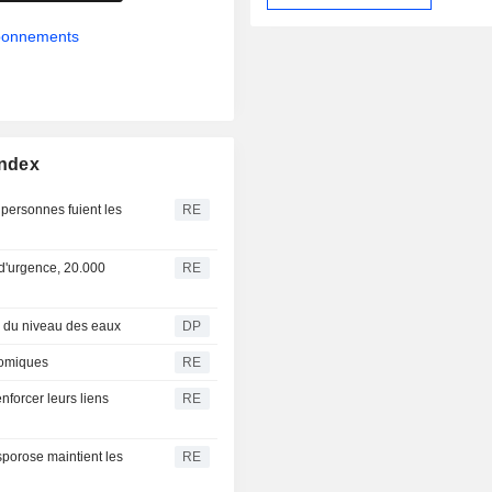
abonnements
Index
 personnes fuient les
RE
d'urgence, 20.000
RE
e du niveau des eaux
DP
nomiques
RE
nforcer leurs liens
RE
osporose maintient les
RE