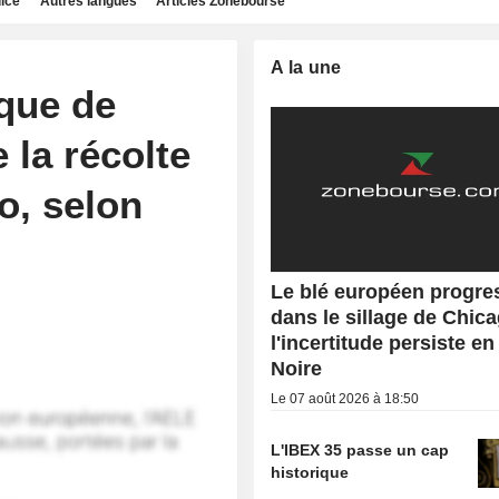
dice
Autres langues
Articles Zonebourse
A la une
nque de
 la récolte
o, selon
Le blé européen progre
dans le sillage de Chica
l'incertitude persiste e
Noire
Le 07 août 2026 à 18:50
L'IBEX 35 passe un cap
historique