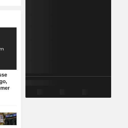
sse
go,
n mer