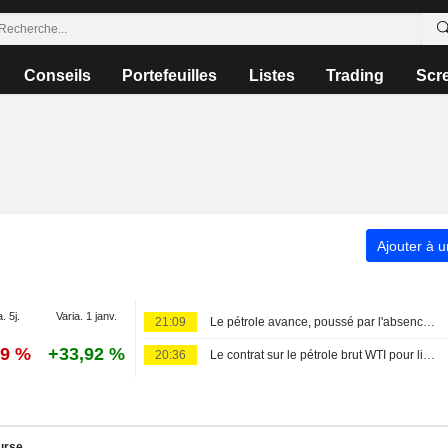
Conseils
Portefeuilles
Listes
Trading
Scr
Ajouter à u
. 5j.
Varia. 1 janv.
21:09
Le pétrole avance, poussé par l'absence d'accord au Moyen-Orient
59 %
+33,92 %
20:36
Le contrat sur le pétrole brut WTI pour livraison en septembre clôture en hausse de 0,89 $, soit 1,2 %, à 78,18 $ le baril. Le Brent pour livraison en octobre progressait dernièrement de 0,89 $, soit 1,1 %, à 83,38 $.
urse