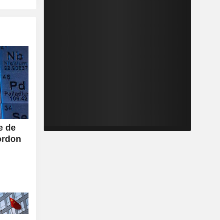
e de
ordon