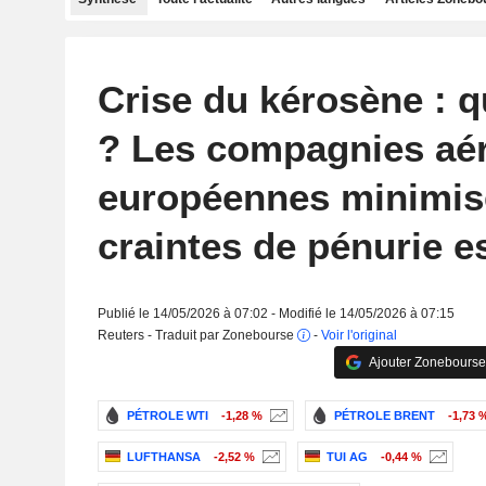
Crise du kérosène : q
? Les compagnies aé
européennes minimise
craintes de pénurie es
Publié le 14/05/2026 à 07:02 - Modifié le 14/05/2026 à 07:15
Reuters - Traduit par Zonebourse
-
Voir l'original
Ajouter Zonebourse
PÉTROLE WTI
-1,28 %
PÉTROLE BRENT
-1,73 
LUFTHANSA
-2,52 %
TUI AG
-0,44 %