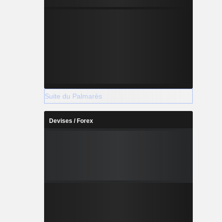
Suite du Palmarès
Devises / Forex