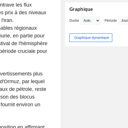
ntrave les flux
Graphique
les prix à des niveaux
l'Iran.
Durée
Période
nsables régionaux
urie, en partie pour
: Graphique dynamique
tival de l'hémisphère
période cruciale pour
avertissements plus
 d'Ormuz, par lequel
aux de pétrole, reste
ison des blocus
 fournit environ un
position en affirmant