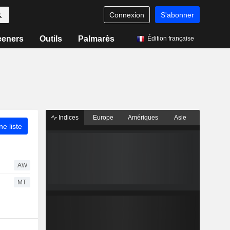
Connexion
S'abonner
eeners
Outils
Palmarès
Édition française
Indices
Europe
Amériques
Asie
ne liste
AW
MT