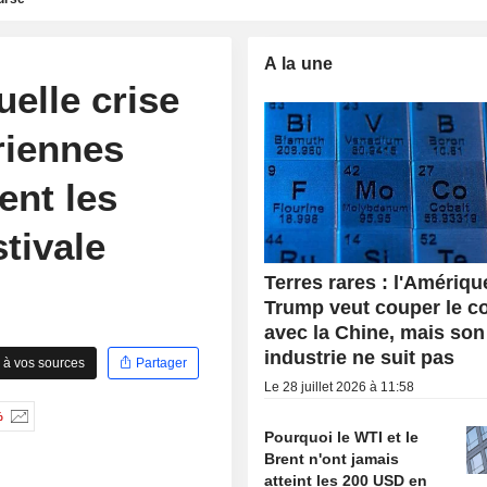
A la une
uelle crise
riennes
nt les
tivale
Terres rares : l'Amériqu
Trump veut couper le c
avec la Chine, mais son
industrie ne suit pas
 à vos sources
Partager
Le 28 juillet 2026 à 11:58
%
Pourquoi le WTI et le
Brent n'ont jamais
atteint les 200 USD en