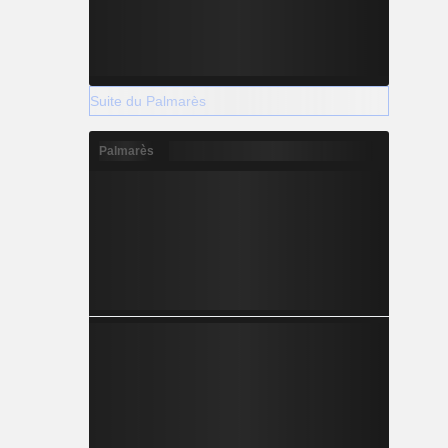
Suite du Palmarès
Palmarès