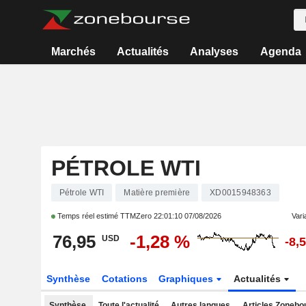
Marchés
Actualités
Analyses
Agenda
PÉTROLE WTI
Pétrole WTI
Matière première
XD0015948363
Temps réel estimé TTMZero
22:01:10 07/08/2026
Varia
76,95
-1,28 %
USD
-8,
Synthèse
Cotations
Graphiques
Actualités
Synthèse
Toute l'actualité
Autres langues
Articles Zonebo