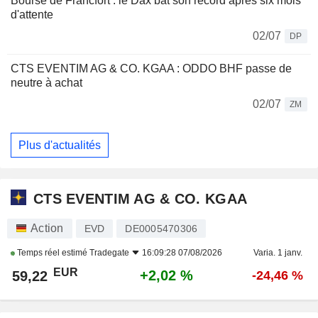
Bourse de Francfort : le Dax bat son record apres six mois
d'attente
02/07
DP
CTS EVENTIM AG & CO. KGAA : ODDO BHF passe de
neutre à achat
02/07
ZM
Plus d'actualités
CTS EVENTIM AG & CO. KGAA
Action
EVD
DE0005470306
Temps réel estimé
Tradegate
16:09:28 07/08/2026
Varia. 1 janv.
EUR
+2,02 %
59,22
-24,46 %