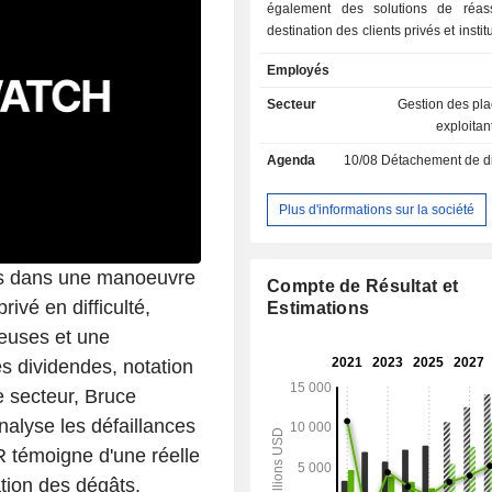
également des solutions de réas
destination des clients privés et institu
gestion d'actifs (33%) : gestion d
Employés
capital-investissement, de fonds p
crédits alternatifs, d'actifs immobilie
Secteur
Gestion des pl
d'énergie et d'infrastructures, d
exploitan
placement, etc. En 2024, KKR & Co. 
Agenda
10/08
Détachement de dividende
637 572 MUSD d'actifs sous gestion.
Plus d'informations sur la société
ars dans une manoeuvre
Compte de Résultat et
ivé en difficulté,
Estimations
euses et une
es dividendes, notation
e secteur, Bruce
alyse les défaillances
R témoigne d'une réelle
ation des dégâts.