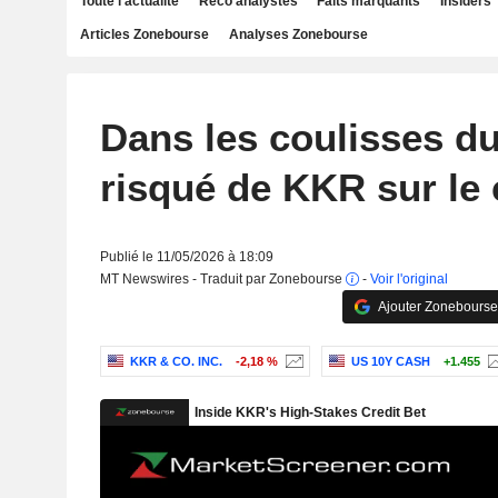
Toute l'actualité
Reco analystes
Faits marquants
Insiders
Articles Zonebourse
Analyses Zonebourse
Dans les coulisses du
risqué de KKR sur le 
Publié le 11/05/2026 à 18:09
MT Newswires - Traduit par Zonebourse
-
Voir l'original
Ajouter Zonebourse
KKR & CO. INC.
-2,18 %
US 10Y CASH
+1.455