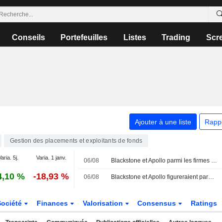
Conseils
Portefeuilles
Listes
Trading
Scr
Ajouter à une liste
Rapp
Gestion des placements et exploitants de fonds
aria. 5j.
Varia. 1 janv.
06/08
Blackstone et Apollo parmi les firmes ciblées par des hackers
4,10 %
-18,93 %
06/08
Blackstone et Apollo figureraient parmi les entreprises ciblées par des hackers, selon Reuters
Société
Finances
Valorisation
Consensus
Ratings