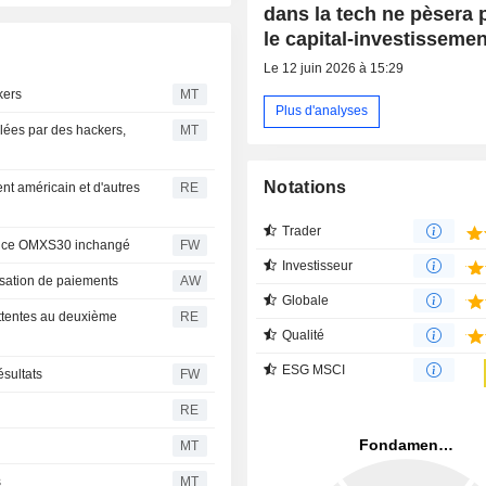
dans la tech ne pèsera 
le capital-investissemen
Le 12 juin 2026 à 15:29
kers
MT
Plus d'analyses
blées par des hackers,
MT
Notations
ent américain et d'autres
RE
Trader
ndice OMXS30 inchangé
FW
Investisseur
ssation de paiements
AW
Globale
attentes au deuxième
RE
Qualité
ESG MSCI
ésultats
FW
RE
MT
s
MT