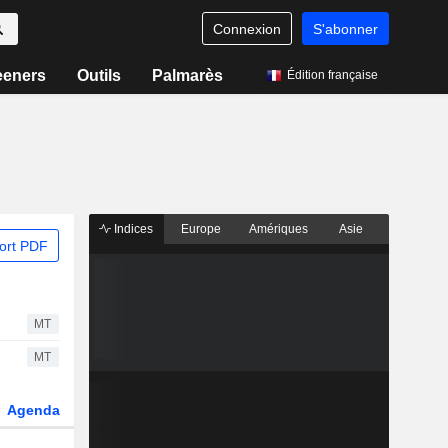
Connexion
S'abonner
eeners
Outils
Palmarès
Édition française
Indices
Europe
Amériques
Asie
ort PDF
MT
MT
Agenda
Secteur
Dérivés
Fonds et ETFs