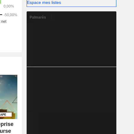
Espace mes listes
Palmarès
eprise
ourse