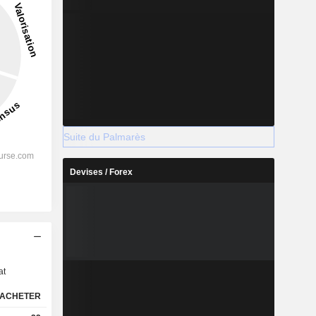
Suite du Palmarès
Devises / Forex
s
at
ACHETER