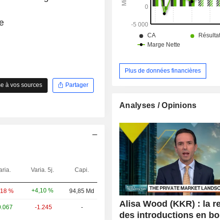
e
Plus de données financières
e à vos sources
Partager
Analyses / Opinions
aria.
Varia. 5j.
Capi.
+4,10 %
,18 %
94,85 Md
Alisa Wood (KKR) : la r
0.067
-1.245
-
des introductions en b