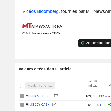
Vidéos Bloomberg
, fournies par MT Newswir
© MT Newswires - 2026
Ajouter Zonebours
Valeurs citées dans l'article
Cours
Ajouter à une liste
indicatif
V
KKR & CO. INC.
103,35
USD
-2
US 10Y CASH
+
4,680
%