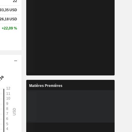
22
03,35
USD
26,18
USD
+22,09 %
Matières Premières