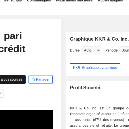
Transcripts
Communiqués
Publications officielles
Autres langues
 pari
Graphique KKR & Co. Inc.
crédit
Durée
Période
KKR: Graphique dynamique
 à vos sources
Partager
Profil Société
KKR & Co. Inc. est un groupe de
financiers organisé autour de 2 pôles 
: - assurance (67% des revenus) : notamment
assurances vie et retraite. Le grou