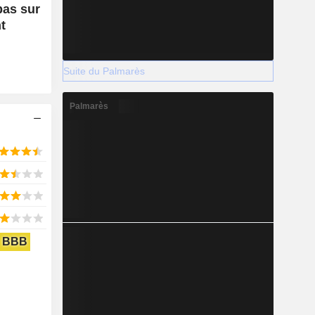
pas sur
t
Suite du Palmarès
Palmarès
BBB