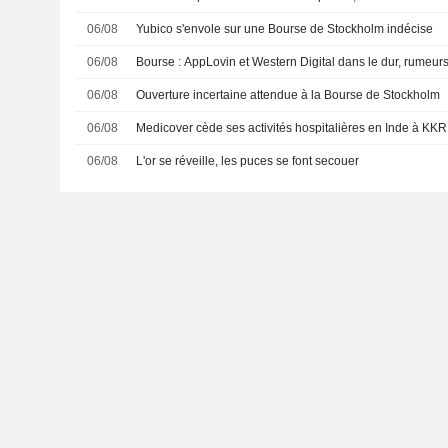
06/08
Yubico s'envole sur une Bourse de Stockholm indécise
06/08
Bourse : AppLovin et Western Digital dans le dur, rumeur
06/08
Ouverture incertaine attendue à la Bourse de Stockholm
06/08
Medicover cède ses activités hospitalières en Inde à KKR 
06/08
L'or se réveille, les puces se font secouer