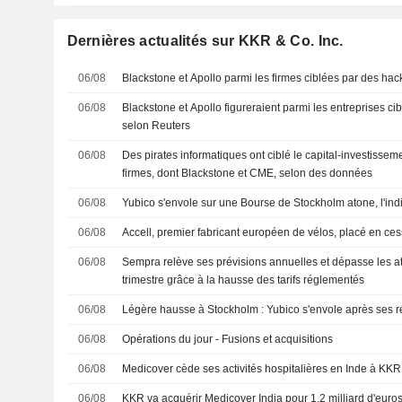
Dernières actualités sur KKR & Co. Inc.
06/08
Blackstone et Apollo parmi les firmes ciblées par des hac
06/08
Blackstone et Apollo figureraient parmi les entreprises ci
selon Reuters
06/08
Des pirates informatiques ont ciblé le capital-investissem
firmes, dont Blackstone et CME, selon des données
06/08
Yubico s'envole sur une Bourse de Stockholm atone, l'i
06/08
Accell, premier fabricant européen de vélos, placé en ce
06/08
Sempra relève ses prévisions annuelles et dépasse les 
trimestre grâce à la hausse des tarifs réglementés
06/08
Légère hausse à Stockholm : Yubico s'envole après ses r
06/08
Opérations du jour - Fusions et acquisitions
06/08
Medicover cède ses activités hospitalières en Inde à KKR
06/08
KKR va acquérir Medicover India pour 1,2 milliard d'euro