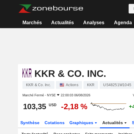
Marchés
Actualités
Analyses
Agenda
KKR & CO. INC.
KKR & Co. Inc.
Actions
KKR
US48251W1045
Marché Fermé -
NYSE
22:00:03 06/08/2026
V
103,35
-2,18 %
USD
+
Synthèse
Cotations
Graphiques
Actualités