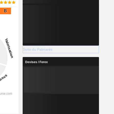
B
Suite du Palmarès
Devises / Forex