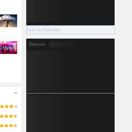
Suite du Palmarès
Palmarès