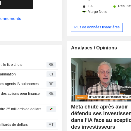
l
abonnements
Plus de données financières
Analyses / Opinions
, le titre chute
RE
grammation
CI
 des agents IA autonomes
RE
t des actions pour financer
RE
Meta chute après avoir
re 25 milliards de dollars
défendu ses investisse
dans l'IA face au scept
lliards de dollars
MT
des investisseurs