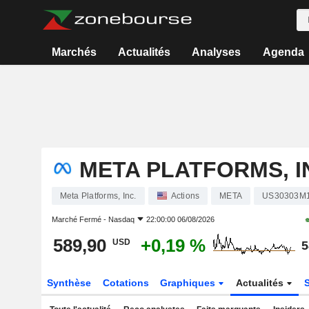
Marchés
Actualités
Analyses
Agenda
META PLATFORMS, I
Meta Platforms, Inc.
Actions
META
US30303M
Marché Fermé -
Nasdaq
22:00:00 06/08/2026
589,90
+0,19 %
USD
5
Synthèse
Cotations
Graphiques
Actualités