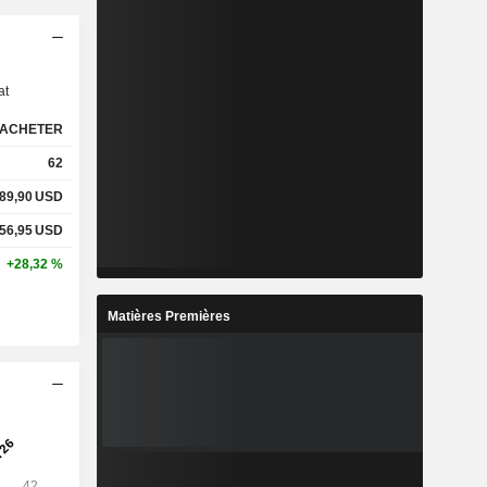
s
at
ACHETER
62
89,90
USD
56,95
USD
+28,32 %
Matières Premières