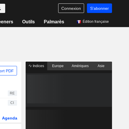
Connexion
S'abonner
eeners
Outils
Palmarès
Édition française
Indices
Europe
Amériques
Asie
ort PDF
RE
CI
Agenda
Secteur
Dérivés
Fonds et ETFs