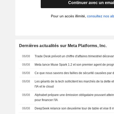
Continuer avec un emai
Pour un accès illimité,
consultez nos 
Dernières actualités sur Meta Platforms, Inc.
06/08
Trade Desk prévoit un chiffre d'affaires trimestriel décevant
06/08
Meta lance Muse Spark 1.2 et son premier agent de pro
06/08
Ce que nous savons des failles de sécurité causées par
06/08
Les géants de la tech sollicitent les marchés de la dette e
l'IA et le cloud
06/08
Alphabet prépare une émission obligataire pouvant atteind
pour financer l'IA
06/08
DeepSeek relance son deuxième tour de table et vise 8 mi