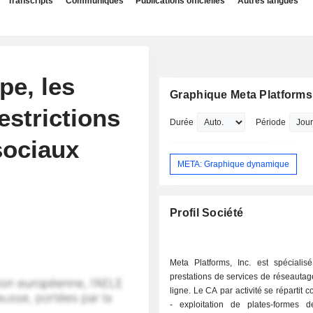
Transcripts
Communiqués
Publications officielles
Autres langues
pe, les
Graphique Meta Platforms,
restrictions
Durée
Période
sociaux
META: Graphique dynamique
Profil Société
Meta Platforms, Inc. est spécialis
prestations de services de réseautag
ligne. Le CA par activité se répartit 
- exploitation de plates-formes 