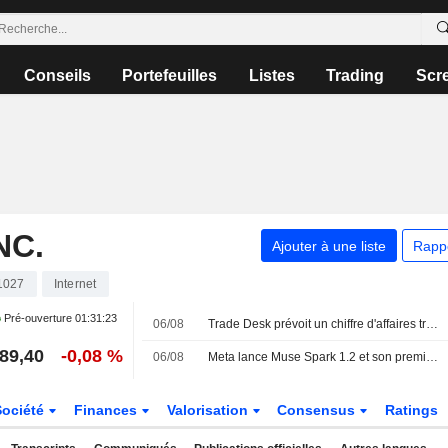
Conseils
Portefeuilles
Listes
Trading
Scr
NC.
Ajouter à une liste
Rapp
1027
Internet
Pré-ouverture
01:31:23
06/08
Trade Desk prévoit un chiffre d'affaires trimestriel décevant, le titre chute
89,40
-0,08 %
06/08
Meta lance Muse Spark 1.2 et son premier agent de programmation
Société
Finances
Valorisation
Consensus
Ratings