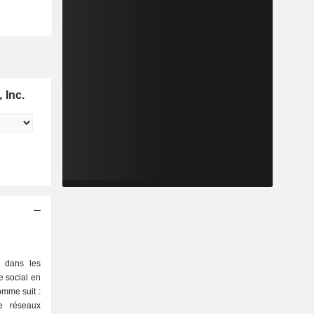
 Inc.
é dans les
e social en
comme suit :
de réseaux