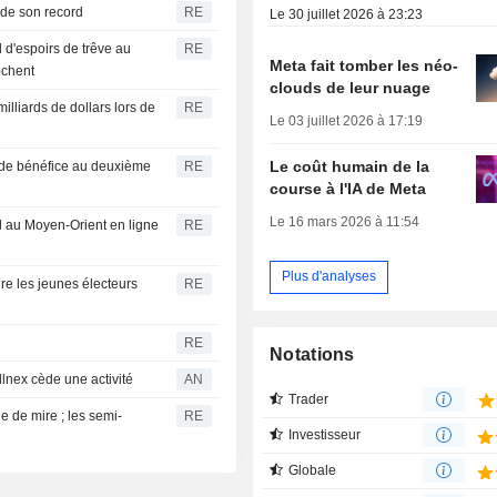
 de son record
RE
Le 30 juillet 2026 à 23:23
 d'espoirs de trêve au
RE
Meta fait tomber les néo-
ochent
clouds de leur nuage
illiards de dollars lors de
RE
Le 03 juillet 2026 à 17:19
Le coût humain de la
 de bénéfice au deuxième
RE
course à l'IA de Meta
Le 16 mars 2026 à 11:54
rd au Moyen-Orient en ligne
RE
Plus d'analyses
re les jeunes électeurs
RE
RE
Notations
llnex cède une activité
AN
Trader
e de mire ; les semi-
RE
Investisseur
Globale