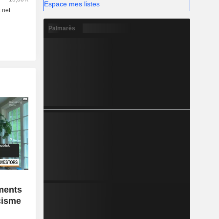
Espace mes listes
Palmarès
ments
icisme