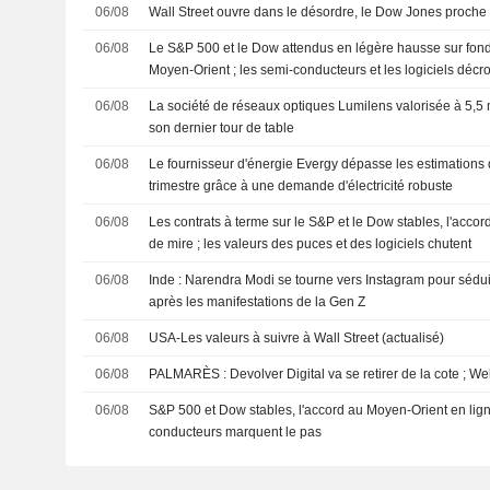
06/08
Wall Street ouvre dans le désordre, le Dow Jones proche
06/08
Le S&P 500 et le Dow attendus en légère hausse sur fond
Moyen-Orient ; les semi-conducteurs et les logiciels décr
06/08
La société de réseaux optiques Lumilens valorisée à 5,5 m
son dernier tour de table
06/08
Le fournisseur d'énergie Evergy dépasse les estimations
trimestre grâce à une demande d'électricité robuste
06/08
Les contrats à terme sur le S&P et le Dow stables, l'acco
de mire ; les valeurs des puces et des logiciels chutent
06/08
Inde : Narendra Modi se tourne vers Instagram pour sédui
après les manifestations de la Gen Z
06/08
USA-Les valeurs à suivre à Wall Street (actualisé)
06/08
PALMARÈS : Devolver Digital va se retirer de la cote ; We
06/08
S&P 500 et Dow stables, l'accord au Moyen-Orient en lign
conducteurs marquent le pas