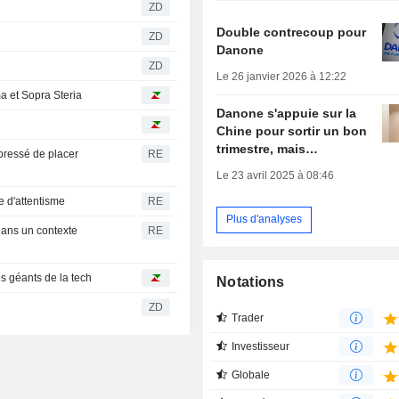
ZD
Double contrecoup pour
ZD
Danone
ZD
Le 26 janvier 2026 à 12:22
a et Sopra Steria
Danone s'appuie sur la
Chine pour sortir un bon
trimestre, mais…
pressé de placer
RE
Le 23 avril 2025 à 08:46
e d'attentisme
RE
Plus d'analyses
dans un contexte
RE
es géants de la tech
Notations
ZD
Trader
Investisseur
Globale