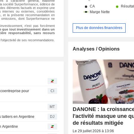
nt à caractère général, élaborée
a société Surperformance, éditrice de
 des éléments factuels et exprime une
es internes ou externes, considérées
ns, et la présente recommandation en
ou omissions, dont Surperformance ne
investissement, n'est pas forcément
Plus de données financières
te que tout investissement dans un
ière responsabilité, sans recours
r l'objectivité de ses recommandations.
Analyses / Opinions
r coentreprise pour
CI
MT
DANONE : la croissanc
l'activité masque une qu
 laitiers en Argentine
DJ
de résultats mitigée
n Argentine
Le 29 juillet 2026 à 13:06