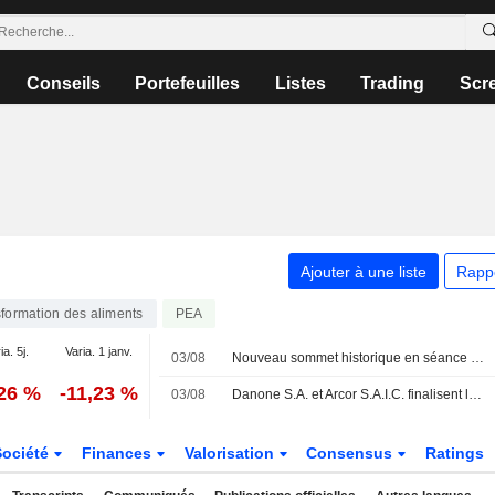
Conseils
Portefeuilles
Listes
Trading
Scr
Ajouter à une liste
Rapp
formation des aliments
PEA
ia. 5j.
Varia. 1 janv.
03/08
Nouveau sommet historique en séance pour le CAC 40
,26 %
-11,23 %
03/08
Danone S.A. et Arcor S.A.I.C. finalisent la création de leur coentreprise pour dynamiser le secteur laitier en Argentine
Société
Finances
Valorisation
Consensus
Ratings