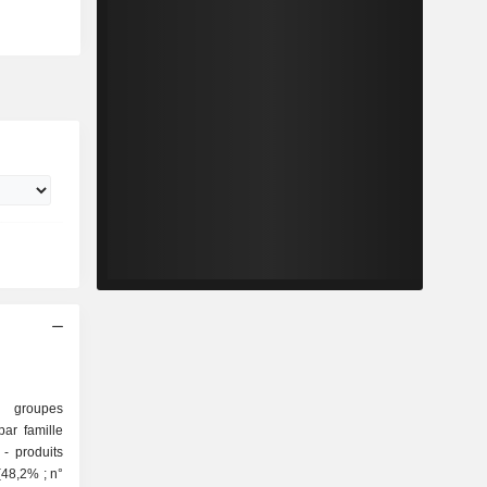
 groupes
ar famille
s
 (48,2% ; n°