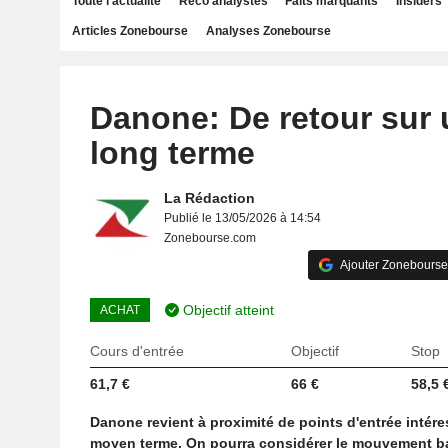
Toute l'actualité
Reco analystes
Faits marquants
Insiders
Articles Zonebourse
Analyses Zonebourse
Danone: De retour sur 
long terme
La Rédaction
Publié le 13/05/2026 à 14:54
Zonebourse.com
Ajouter Zonebourse
Objectif atteint
ACHAT
Cours d'entrée
Objectif
Stop
61,7 €
66 €
58,5 
Danone revient à proximité de points d'entrée intér
moyen terme. On pourra considérer le mouvement ba