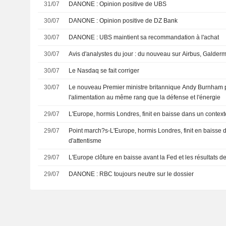
31/07
DANONE : Opinion positive de UBS
30/07
DANONE : Opinion positive de DZ Bank
30/07
DANONE : UBS maintient sa recommandation à l'achat
30/07
Avis d'analystes du jour : du nouveau sur Airbus, Galderm
30/07
Le Nasdaq se fait corriger
30/07
Le nouveau Premier ministre britannique Andy Burnham 
l'alimentation au même rang que la défense et l'énergie
29/07
L'Europe, hormis Londres, finit en baisse dans un context
29/07
Point march?s-L'Europe, hormis Londres, finit en baisse 
d'attentisme
29/07
L'Europe clôture en baisse avant la Fed et les résultats d
29/07
DANONE : RBC toujours neutre sur le dossier