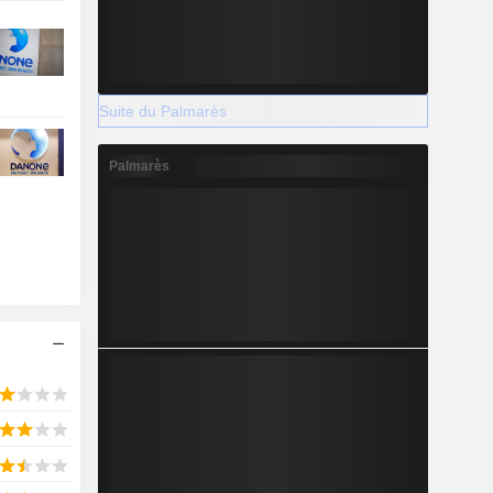
Suite du Palmarès
Palmarès