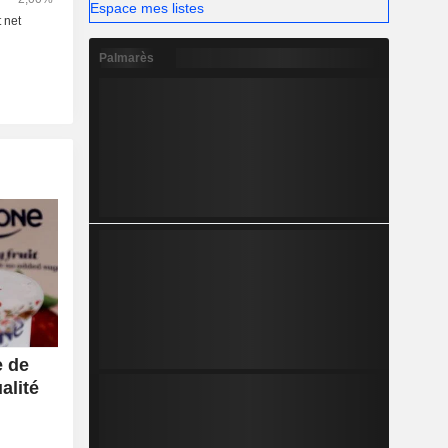
Espace mes listes
Palmarès
e de
alité