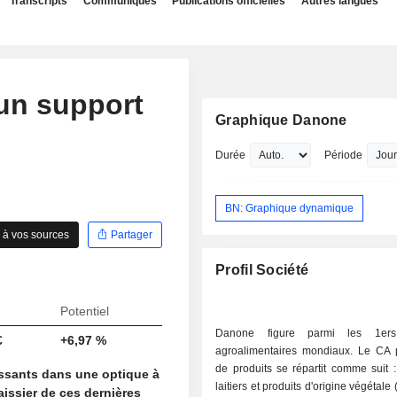
Transcripts
Communiqués
Publications officielles
Autres langues
un support
Graphique Danone
Durée
Période
BN: Graphique dynamique
 à vos sources
Partager
Profil Société
Potentiel
Danone figure parmi les 1ers
€
+6,97 %
agroalimentaires mondiaux. Le CA p
de produits se répartit comme suit : - produit
essants dans une optique à
laitiers et produits d'origine végétale
issier de ces dernières