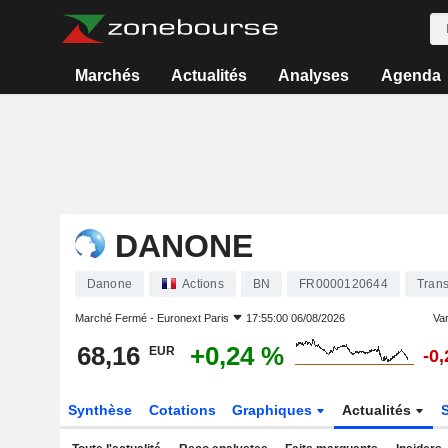
Marchés
Actualités
Analyses
Agenda
DANONE
Danone
Actions
BN
FR0000120644
Trans
Marché Fermé -
Euronext Paris
17:55:00 06/08/2026
Var
68,16
+0,24 %
EUR
-0
Synthèse
Cotations
Graphiques
Actualités