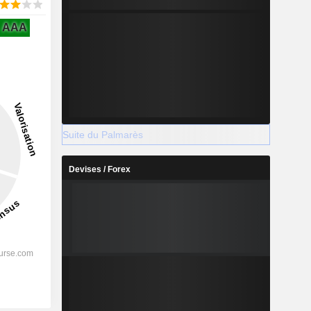
AAA
Suite du Palmarès
Devises / Forex