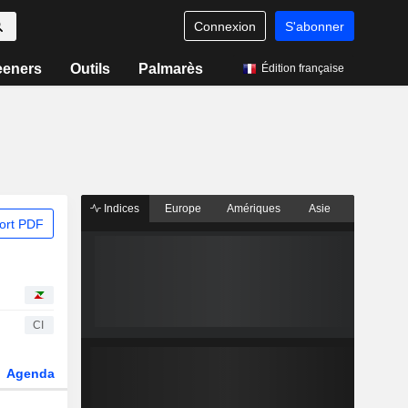
Connexion
S'abonner
eeners
Outils
Palmarès
Édition française
Indices
Europe
Amériques
Asie
ort PDF
CI
Agenda
Secteur
Dérivés
Fonds et ETFs