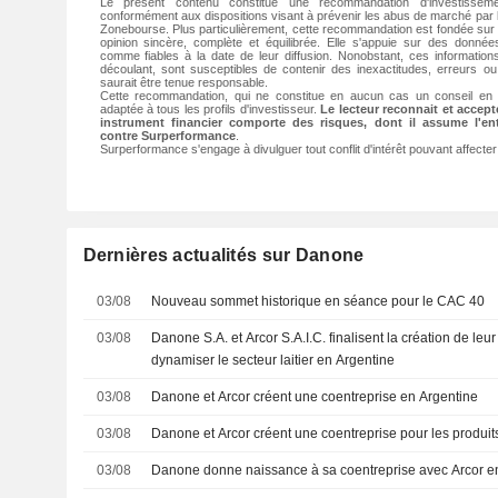
Le présent contenu constitue une recommandation d'investisseme
conformément aux dispositions visant à prévenir les abus de marché par l
Zonebourse. Plus particulièrement, cette recommandation est fondée sur
opinion sincère, complète et équilibrée. Elle s'appuie sur des donné
comme fiables à la date de leur diffusion. Nonobstant, ces informatio
découlant, sont susceptibles de contenir des inexactitudes, erreurs 
saurait être tenue responsable.
Cette recommandation, qui ne constitue en aucun cas un conseil en 
adaptée à tous les profils d'investisseur.
Le lecteur reconnait et accep
instrument financier comporte des risques, dont il assume l'ent
contre Surperformance
.
Surperformance s'engage à divulguer tout conflit d'intérêt pouvant affecte
Dernières actualités sur Danone
03/08
Nouveau sommet historique en séance pour le CAC 40
03/08
Danone S.A. et Arcor S.A.I.C. finalisent la création de leu
dynamiser le secteur laitier en Argentine
03/08
Danone et Arcor créent une coentreprise en Argentine
03/08
Danone et Arcor créent une coentreprise pour les produits
03/08
Danone donne naissance à sa coentreprise avec Arcor e