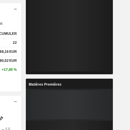
s
at
CUMULER
22
68,16
EUR
80,02
EUR
+17,40 %
Matières Premières