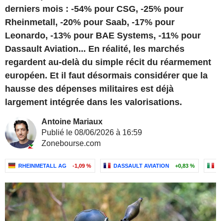
derniers mois : -54% pour CSG, -25% pour
Rheinmetall, -20% pour Saab, -17% pour
Leonardo, -13% pour BAE Systems, -11% pour
Dassault Aviation... En réalité, les marchés
regardent au-delà du simple récit du réarmement
européen. Et il faut désormais considérer que la
hausse des dépenses militaires est déjà
largement intégrée dans les valorisations.
Antoine Mariaux
Publié le 08/06/2026 à 16:59
Zonebourse.com
RHEINMETALL AG
-1,09 %
DASSAULT AVIATION
+0,83 %
L