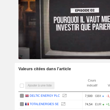
Valeurs citées dans l'article
Cours
Ajouter à une liste
indicatif
V
DELTIC ENERGY PLC
7,500
GBX
-1
TOTALENERGIES SE
74,54
EUR
+1