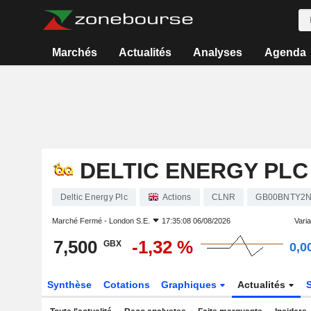
Marchés
Actualités
Analyses
Agenda
DELTIC ENERGY PLC
Deltic Energy Plc
Actions
CLNR
GB00BNTY2
Marché Fermé -
London S.E.
17:35:08 06/08/2026
Varia
7,500
-1,32 %
GBX
0,0
Synthèse
Cotations
Graphiques
Actualités