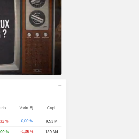
aria.
Varia. 5j.
Capi.
0,00 %
,32 %
9,53 M
-1,36 %
,00 %
189 Md