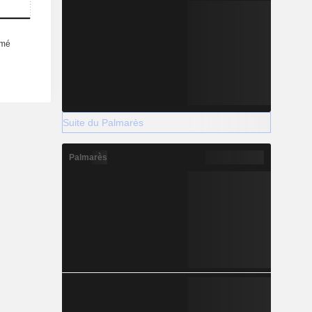
Suite du Palmarès
Palmarès