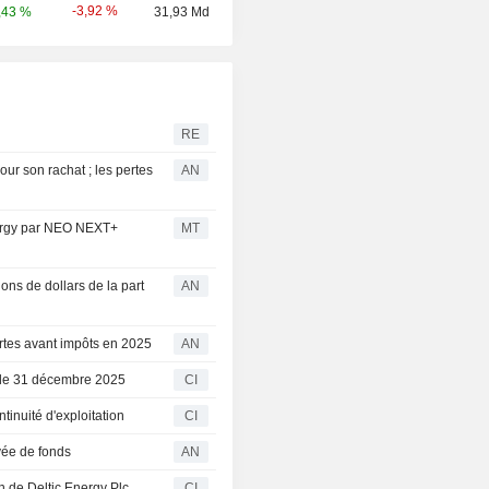
-3,92 %
,43 %
31,93 Md
RE
ur son rachat ; les pertes
AN
Energy par NEO NEXT+
MT
ons de dollars de la part
AN
rtes avant impôts en 2025
AN
os le 31 décembre 2025
CI
tinuité d'exploitation
CI
vée de fonds
AN
 de Deltic Energy Plc
CI