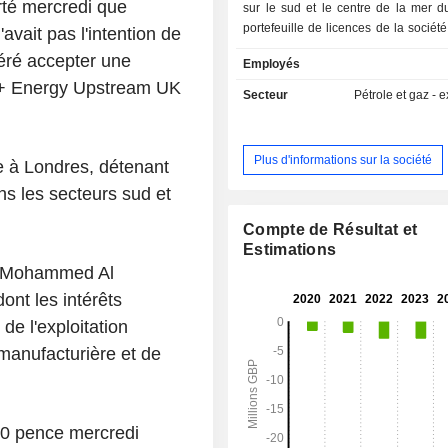
rté mercredi que
sur le sud et le centre de la mer d
portefeuille de licences de la socié
vait pas l'intention de
les licences P2437-Selene, P2672-
éféré accepter une
Employés
et P2646-Dewar. La société dé
xt+ Energy Upstream UK
participation de 25 % dans le prosp
Secteur
Pétrole et gaz - e
Selene, situé sur le flanc nord
d'inversion du bassin de Sole Pit. 
se présente sous la forme d'une
Plus d'informations sur la société
e à Londres, détenant
allongée du nord-ouest au sud-est
une superficie de 114 kilomètres ca
ans les secteurs sud et
Le prospect P2672-Blackadder, déte
par la Société, couvre une superfici
Compte de Résultat et
257 km² et est situé sur le flanc s
Estimations
l’axe d’inversion du bassin de Sole Pi
de Mohammed Al
du champ West Sole, délimité par la
nt les intérêts
Dowsing. La Société détient 100 % d
de l'exploitation
P2646-Dewar, situé au sud-est d
High, dans la mer du Nord centrale.
e manufacturière et de
50 pence mercredi