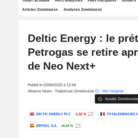
Toute l'actualité
Reco analystes
Faits marquants
Insiders
Articles Zonebourse
Analyses Zonebourse
Deltic Energy : le pré
Petrogas se retire apr
de Neo Next+
Publié le 03/06/2026 à 15:49
Alliance News - Traduit par Zonebourse
-
Voir l'original
Ajouter Zonebourse
DELTIC ENERGY PLC
-1,32 %
TOTALENERGIES 
REPSOL S.A.
+0,43 %