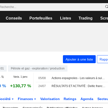
Conseils
Portefeuilles
Listes
Trading
Scr
Ajouter à une liste
Rapp
N01
Pétrole et gaz - exploration / production
. 5j.
Varia. 1 janv.
05/08
Actions espagnoles - Les valeurs à suivre le 5 août
0 %
+130,77 %
24/07
RÉSULTATS ET ACTIVITÉ : Deltic franchit une étape clé pour son rachat ; les pertes de Victoria se creusent
Société
Finances
Valorisation
Ratings
Agenda
Secte