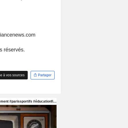
liancenews.com
s réservés.
e à vos sources
Partager