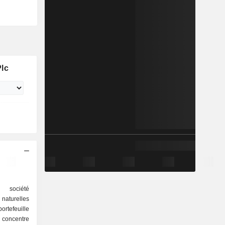
Plc
 société
 naturelles
rtefeuille
e concentre