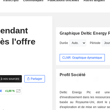
Transcripts
Communiqués
Publications officielles
Autres langues
tendant
Graphique Deltic Energy 
ès l'offre
Durée
Période
CLNR: Graphique dynamique
Profil Société
 à vos sources
Partager
SE
+1,00 %
Deltic Energy Plc est une
d'investissement dans les ressources
basée au Royaume-Uni, dont le po
d'exploration et de mise en valeur s