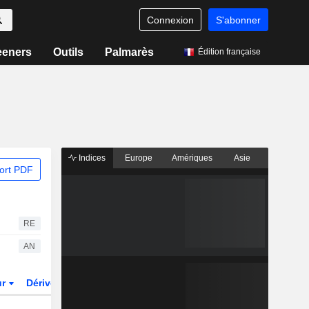
Connexion
S'abonner
eeners
Outils
Palmarès
Édition française
Indices
Europe
Amériques
Asie
ort PDF
RE
AN
ur
Dérivés