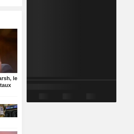
rsh, le
 taux