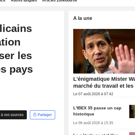
dice
Autres langues
Articles Zonebourse
A la une
icains
ation
ser les
es pays
L'énigmatique Mister Wa
marché du travail et les
Le 07 août 2026 à 07:42
L'IBEX 35 passe un cap
historique
 à vos sources
Partager
Le 06 août 2026 à 15:35