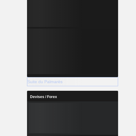
Suite du Palmarès
Devises / Forex