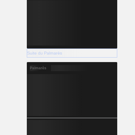
Suite du Palmarès
Palmarès