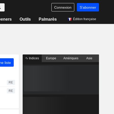
Connexion
S'abonner
eeners
Outils
Palmarès
Édition française
Indices
Europe
Amériques
Asie
ne liste
RE
RE