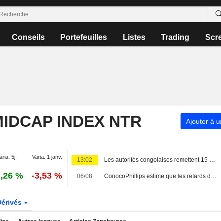
Conseils
Portefeuilles
Listes
Trading
Scr
IDCAP INDEX NTR
Ajouter à u
aria. 5j.
Varia. 1 janv.
13:02
Les autorités congolaises remettent 15 prisonniers aux rebelles du M23
,26 %
-3,53 %
06/08
ConocoPhillips estime que les retards du projet de GNL au Qatar se limiteront à quelques mois
Dérivés