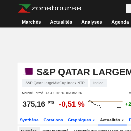
Marchés
Actualités
Analyses
Agenda
S&P QATAR LARGEM
S&P Qatar LargeMidCap Index NTR
Indice
Marché Fermé - USA
19:01:46 06/08/2026
V
375,16
-0,51 %
PTS
+2
Synthèse
Cotations
Graphiques
Actualités