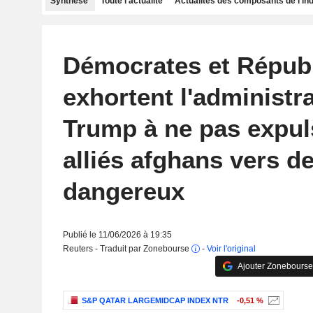
Synthèse
Toute l'actualité
Actualités des composants de l'in
Démocrates et Républ
exhortent l'administr
Trump à ne pas expul
alliés afghans vers d
dangereux
Publié le 11/06/2026 à 19:35
Reuters - Traduit par Zonebourse
-
Voir l'original
Ajouter Zonebourse
S&P QATAR LARGEMIDCAP INDEX NTR
-0,51 %