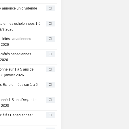
ex annonce un dividende
CI
nadiennes échelonnées 1-5
CI
ars 2026
ociétés canadiennes :
CI
r 2026
ociétés canadiennes
CI
 2026
onné sur 1 à 5 ans de
CI
 8 janvier 2026
es Échelonnées sur 1 à 5
CI
lonné 1-5 ans Desjardins
CI
e 2025
ciétés Canadiennes :
CI