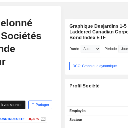
helonné
Graphique Desjardins 1-5
Laddered Canadian Corpo
 Sociétés
Bond Index ETF
nde
Durée
Période
ur
DCC: Graphique dynamique
Profil Société
 à vos sources
Partager
Employés
OND INDEX ETF
-0,05 %
Secteur