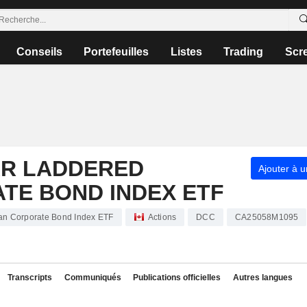
Conseils
Portefeuilles
Listes
Trading
Scr
AR LADDERED
Ajouter à u
TE BOND INDEX ETF
an Corporate Bond Index ETF
Actions
DCC
CA25058M1095
Transcripts
Communiqués
Publications officielles
Autres langues