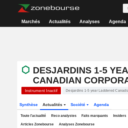
Marchés
Actualités
Analyses
Agenda
DESJARDINS 1-5 YE
CANADIAN CORPORA
Instrument Inactif
Desjardins 1-5 year Laddered Canadi
Synthèse
Actualités
Société
Agenda
Toute l'actualité
Reco analystes
Faits marquants
Insiders
Articles Zonebourse
Analyses Zonebourse