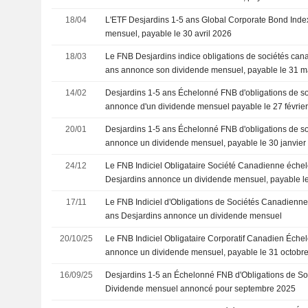
18/04
L'ETF Desjardins 1-5 ans Global Corporate Bond Ind
mensuel, payable le 30 avril 2026
18/03
Le FNB Desjardins indice obligations de sociétés ca
ans annonce son dividende mensuel, payable le 31 m
14/02
Desjardins 1-5 ans Échelonné FNB d'obligations de s
annonce d'un dividende mensuel payable le 27 févrie
20/01
Desjardins 1-5 ans Échelonné FNB d'obligations de s
annonce un dividende mensuel, payable le 30 janvier
24/12
Le FNB Indiciel Obligataire Société Canadienne échel
Desjardins annonce un dividende mensuel, payable le
17/11
Le FNB Indiciel d'Obligations de Sociétés Canadienn
ans Desjardins annonce un dividende mensuel
20/10/25
Le FNB Indiciel Obligataire Corporatif Canadien Éche
annonce un dividende mensuel, payable le 31 octobr
16/09/25
Desjardins 1-5 an Échelonné FNB d'Obligations de So
Dividende mensuel annoncé pour septembre 2025