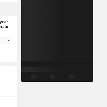
 year
rate
-
-