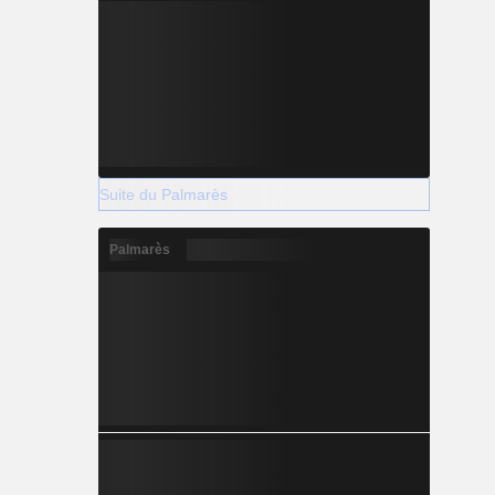
Suite du Palmarès
Palmarès