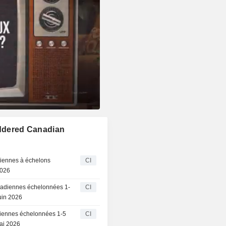
addered Canadian
diennes à échelons
CI
2026
anadiennes échelonnées 1-
CI
uin 2026
adiennes échelonnées 1-5
CI
ai 2026