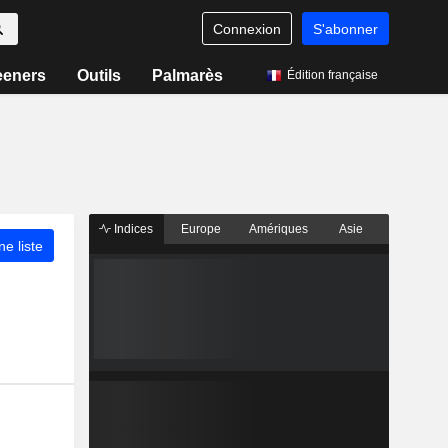
Connexion
S'abonner
eeners
Outils
Palmarès
Édition française
Indices
Europe
Amériques
Asie
ne liste