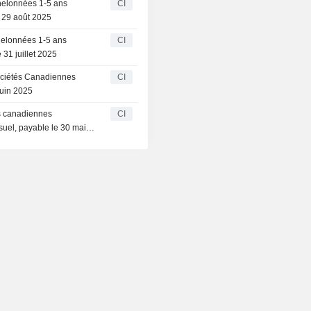
helonnées 1-5 ans
CI
 29 août 2025
helonnées 1-5 ans
CI
31 juillet 2025
ociétés Canadiennes
CI
juin 2025
és canadiennes
CI
uel, payable le 30 mai