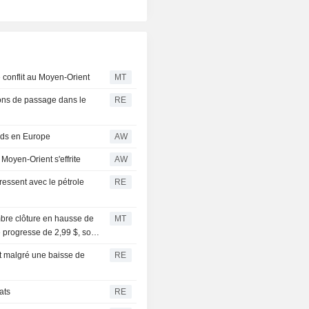
e conflit au Moyen-Orient
MT
ions de passage dans le
RE
ords en Europe
AW
Moyen-Orient s'effrite
AW
ssent avec le pétrole
RE
embre clôture en hausse de
MT
re progresse de 2,99 $, soit
et malgré une baisse de
RE
ats
RE