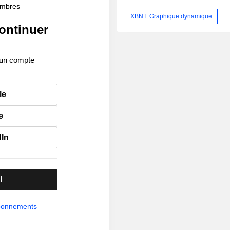
membres
XBNT: Graphique dynamique
ontinuer
 un compte
le
e
dIn
l
abonnements