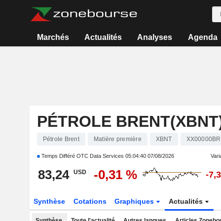
Marchés
Actualités
Analyses
Agenda
PÉTROLE BRENT(XBNT
Pétrole Brent
Matière première
XBNT
XX00000B
Temps Différé OTC Data Services
05:04:40 07/08/2026
Varia
83,24
-0,31 %
USD
-7,
Synthèse
Cotations
Graphiques
Actualités
Synthèse
Toute l'actualité
Autres langues
Articles Zonebo