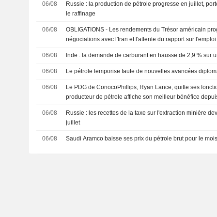
06/08
Russie : la production de pétrole progresse en juillet, port
le raffinage
06/08
OBLIGATIONS - Les rendements du Trésor américain progr
négociations avec l'Iran et l'attente du rapport sur l'emploi
06/08
Inde : la demande de carburant en hausse de 2,9 % sur un
06/08
Le pétrole temporise faute de nouvelles avancées diplo
06/08
Le PDG de ConocoPhillips, Ryan Lance, quitte ses fonctio
producteur de pétrole affiche son meilleur bénéfice depu
06/08
Russie : les recettes de la taxe sur l'extraction minière d
juillet
06/08
Saudi Aramco baisse ses prix du pétrole brut pour le mo