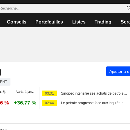
Conseils
Portefeuilles
Listes
Trading
Scr
)
Ajouter à u
RENT
. 5j.
Varia. 1 janv.
03:31
Sinopec intensifie ses achats de pétrole russe sur fond de conflit au Moyen-Orient
36 %
+36,77 %
02:44
Le pétrole progresse face aux inquiétudes sur les conditions de passage dans le détroit d'Ormuz
urse