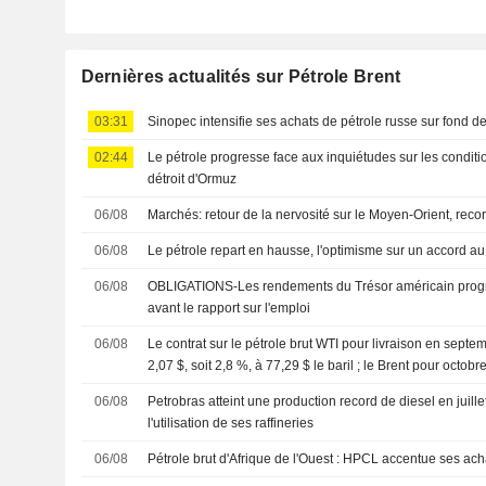
Dernières actualités sur Pétrole Brent
03:31
Sinopec intensifie ses achats de pétrole russe sur fond d
02:44
Le pétrole progresse face aux inquiétudes sur les condit
détroit d'Ormuz
06/08
Marchés: retour de la nervosité sur le Moyen-Orient, rec
06/08
Le pétrole repart en hausse, l'optimisme sur un accord au 
06/08
OBLIGATIONS-Les rendements du Trésor américain progre
avant le rapport sur l'emploi
06/08
Le contrat sur le pétrole brut WTI pour livraison en sept
2,07 $, soit 2,8 %, à 77,29 $ le baril ; le Brent pour octob
3,8 %, à 82,44 $
06/08
Petrobras atteint une production record de diesel en juill
l'utilisation de ses raffineries
06/08
Pétrole brut d'Afrique de l'Ouest : HPCL accentue ses ach