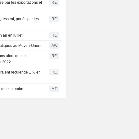
ée par les exportations et
RE
essent, portés par les
RE
 an en juillet
RE
matiques au Moyen-Orient
AW
ns alors que le
RE
is 2022
evraient reculer de 1 % en
RE
is de septembre
MT