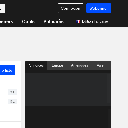
Connexion
S'abonner
eeners
Outils
Palmarès
Édition française
Indices
Europe
Amériques
Asie
ne liste
MT
RE