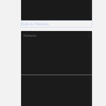
Suite du Palmarès
Palmarès