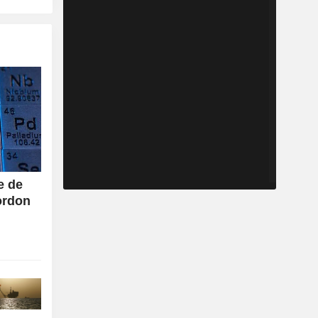
e de
ordon