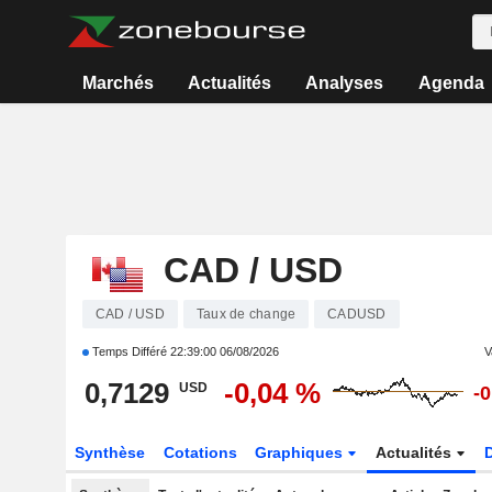
Marchés
Actualités
Analyses
Agenda
CAD / USD
CAD / USD
Taux de change
CADUSD
Temps Différé
22:39:00 06/08/2026
V
0,7129
-0,04 %
USD
-
Synthèse
Cotations
Graphiques
Actualités