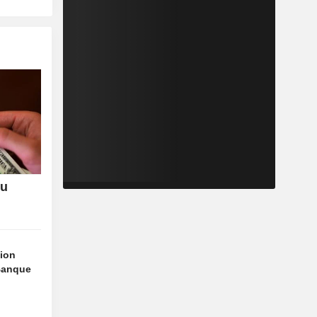
du
sion
 Banque