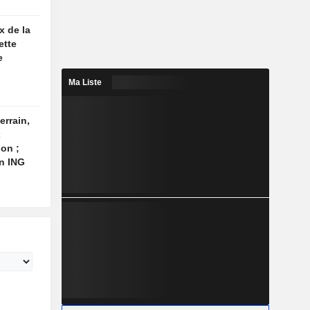
x de la
ette
e
Ma Liste
errain,
x
ion ;
on ING