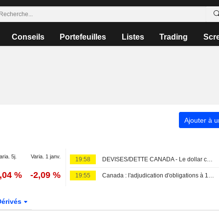
Conseils
Portefeuilles
Listes
Trading
Scr
Ajouter à u
aria. 5j.
Varia. 1 janv.
19:58
DEVISES/DETTE CANADA - Le dollar canadien se stabilise proche d'un sommet de sept semaines avant les chiffres de l'emploi
0,04 %
-2,09 %
19:55
Canada : l'adjudication d'obligations à 10 ans sursouscrite deux fois, avec un rendement de 3,653 %
Dérivés