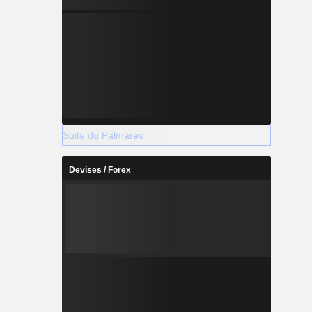
Suite du Palmarès
Devises / Forex