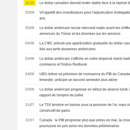
12:15
Le dollar canadien devrait rester stable face à la reprise
05/08
Vif appétit des investisseurs pour l'adjudication d'obliga
ans
05/08
Le dollar américain recule mercredi matin avant les chiffr
annonces du Trésor et les données sur les services
04/08
La CIBC prévoit une appréciation graduelle du dollar cana
liée aux tarifs douaniers américains
04/08
Le dollar américain s'affiche en ordre dispersé mardi mati
commerce et l'indice Redbook
04/08
UBS relève sa prévision de croissance du PIB du Canada
trimestre, anticipe un second semestre plus atone
03/08
Le dollar américain progresse en début de séance lundi, l'
rapport de l'emploi de juillet
31/07
Le TSX termine en baisse sous la pression de l'or, mais 
consécutif de gains
31/07
Canada : le PIB progresse plus que prévu en mai, la croi
poursuivre en juin selon les données préliminaires