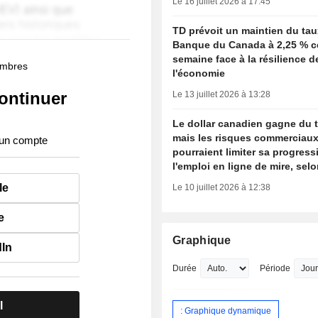
Le 16 juillet 2026 à 17:45
TD prévoit un maintien du tau
Banque du Canada à 2,25 % c
semaine face à la résilience d
membres
l'économie
ontinuer
Le 13 juillet 2026 à 13:28
Le dollar canadien gagne du t
mais les risques commerciau
 un compte
pourraient limiter sa progress
l'emploi en ligne de mire, sel
le
Le 10 juillet 2026 à 12:38
e
Graphique
dIn
Durée
Période
l
: Graphique dynamique