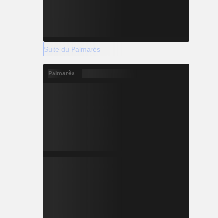
Suite du Palmarès
Palmarès