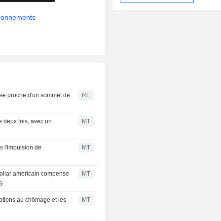
abonnements
se proche d'un sommet de
RE
e deux fois, avec un
MT
s l'impulsion de
MT
 dollar américain compense
MT
G
iptions au chômage et les
MT