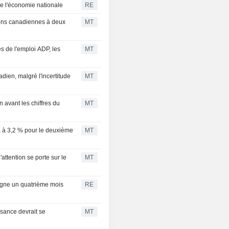
 de l'économie nationale
RE
tions canadiennes à deux
MT
es de l'emploi ADP, les
MT
dien, malgré l'incertitude
MT
n avant les chiffres du
MT
 à 3,2 % pour le deuxième
MT
attention se porte sur le
MT
signe un quatrième mois
RE
ssance devrait se
MT