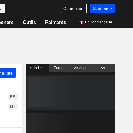
Connexion
S'abonner
eeners
Outils
Palmarès
Édition française
Indices
Europe
Amériques
Asie
ne liste
RE
MT