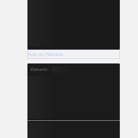
Suite du Palmarès
Palmarès