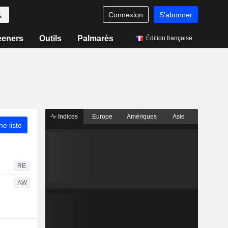
Connexion
S'abonner
eeners
Outils
Palmarès
Édition française
Indices
Europe
Amériques
Asie
ne liste
RE
AW