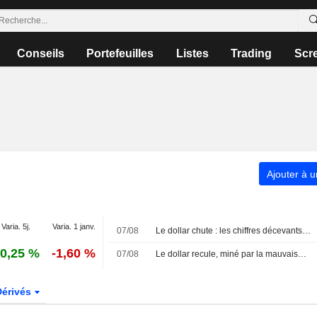
Conseils
Portefeuilles
Listes
Trading
Scr
Ajouter à u
Varia. 5j.
Varia. 1 janv.
07/08
Le dollar chute : les chiffres décevants de l'emploi américain repoussent les anticipations de hausse des taux de la Fed
0,25 %
-1,60 %
07/08
Le dollar recule, miné par la mauvaise surprise de l'emploi américain
Dérivés