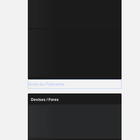
Suite du Palmarès
Devises / Forex