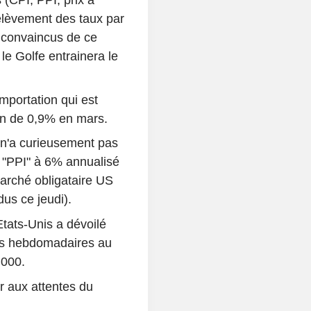
s (CPI, PPI, prix à
relèvement des taux par
 convaincus de ce
e Golfe entrainera le
'importation qui est
on de 0,9% en mars.
a n'a curieusement pas
u "PPI" à 6% annualisé
 marché obligataire US
dus ce jeudi).
tats-Unis a dévoilé
ns hebdomadaires au
.000.
r aux attentes du