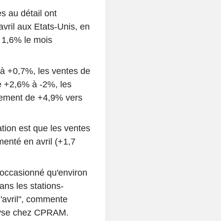
es au détail ont
ril aux Etats-Unis, en
 1,6% le mois
à +0,7%, les ventes de
e +2,6% à -2%, les
lement de +4,9% vers
tion est que les ventes
menté en avril (+1,7
a occasionné qu'environ
s les stations-
'avril", commente
alyse chez CPRAM.