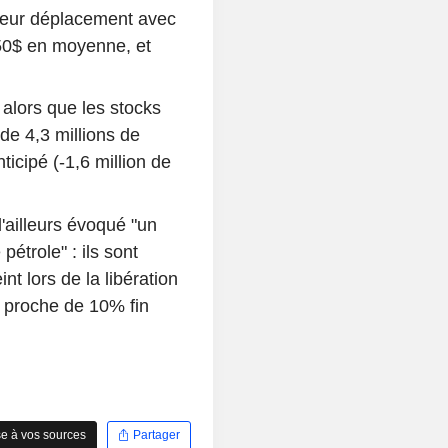
leur déplacement avec
,50$ en moyenne, et
e alors que les stocks
de 4,3 millions de
ticipé (-1,6 million de
d'ailleurs évoqué "un
étrole" : ils sont
t lors de la libération
n proche de 10% fin
e à vos sources
Partager