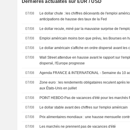
Dernières actualités sur EUR / USD
07/08
Le dollar chute : les chiffres décevants de l'emploi améri
anticipations de hausse des taux de la Fed
07/08
Le dollar recule, miné par la mauvaise surprise de l'empl
07/08
Emploi américain moins bon que prévu, les Bourses en 
07/08
Le dollar américain s'affiche en ordre dispersé avant les ch
07/08
Wall Street attendue en hausse avant le rapport sur l'emplo
dispersé, l'Europe progresse
07/08
Agenda FRANCE & INTERNATIONAL - Semaine du 10 a
07/08
Zone euro : les rendements obligataires reculent après l
aux États-Unis en juillet
07/08
POINT HEBDO-Pas de vacances d'été pour les marchés f
07/08
Le dollar stable avant des chiffres sur l'emploi américain
07/08
Prix alimentaires mondiaux : une hausse mensuelle contr
07/08
Les marchés ne prennent pas de vacances d'été