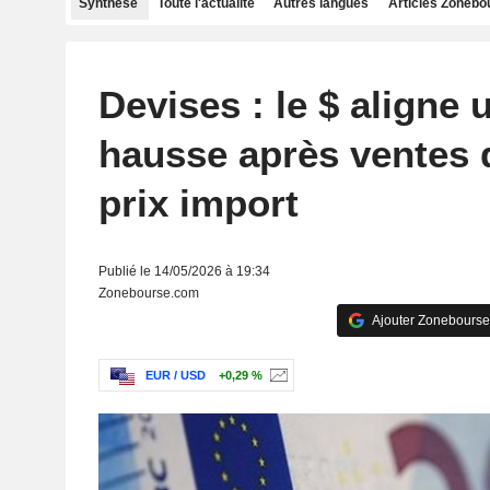
Synthèse
Toute l'actualité
Autres langues
Articles Zonebo
Devises : le $ aligne
hausse après ventes d
prix import
Publié le 14/05/2026 à 19:34
Zonebourse.com
Ajouter Zonebourse
EUR / USD
+0,29 %