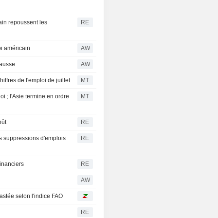
cain repoussent les
RE
oi américain
AW
hausse
AW
iffres de l'emploi de juillet
MT
i ; l'Asie termine en ordre
MT
oût
RE
es suppressions d'emplois
RE
inanciers
RE
AW
astée selon l'indice FAO
RE