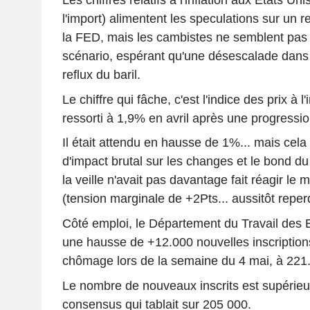
Les chiffres relatifs à l'inflation aux Etats Uni
l'import) alimentent les speculations sur un 
la FED, mais les cambistes ne semblent pas
scénario, espérant qu'une désescalade dans l
reflux du baril.
Le chiffre qui fâche, c'est l'indice des prix à l
ressorti à 1,9% en avril après une progressi
Il était attendu en hausse de 1%... mais cel
d'impact brutal sur les changes et le bond d
la veille n'avait pas davantage fait réagir le
(tension marginale de +2Pts... aussitôt reper
Côté emploi, le Département du Travail des E
une hausse de +12.000 nouvelles inscriptio
chômage lors de la semaine du 4 mai, à 221
Le nombre de nouveaux inscrits est supérieu
consensus qui tablait sur 205 000.