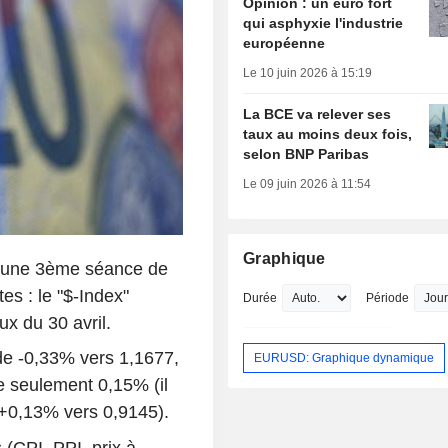
Opinion : un euro fort
qui asphyxie l'industrie
européenne
Le 10 juin 2026 à 15:19
La BCE va relever ses
taux au moins deux fois,
selon BNP Paribas
Le 09 juin 2026 à 11:54
Graphique
c une 3ème séance de
s : le "$-Index"
Durée
Période
x du 30 avril.
de -0,33% vers 1,1677,
EURUSD: Graphique dynamique
e seulement 0,15% (il
 +0,13% vers 0,9145).