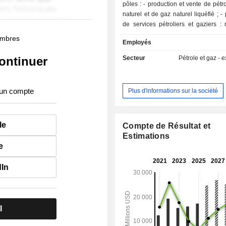
pôles : - production et vente de pétrole, de gaz
naturel et de gaz naturel liquéfié ; - prestations
de services pétroliers et gaziers :
prestations de construction de conduit
membres
Employés
de stockage, de traitement et de tra
des hydrocarbures.
ontinuer
Secteur
Pétrole et gaz - e
 un compte
Plus d'informations sur la société
le
Compte de Résultat et
Estimations
e
dIn
l