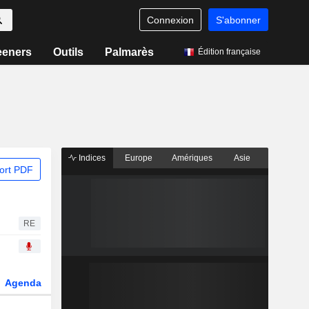
Connexion
S'abonner
eeners
Outils
Palmarès
Édition française
Indices
Europe
Amériques
Asie
ort PDF
RE
Agenda
Secteur
Dérivés
Fonds et ETFs