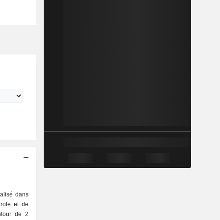
alisé dans
trole et de
autour de 2