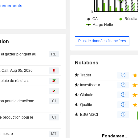
abonnements
Plus de données financières
tion
r et gazier plongent au
RE
Notations
 Call, Aug 05, 2026
Trader
pluie de résultats
Investisseur
Globale
ion pour le deuxième
CI
Qualité
ESG MSCI
 production pour le
CI
rimestre
MT