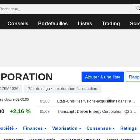
Conseils
Portefeuilles
Listes
Trading
Scr
RPORATION
Ajouter à une liste
Rapp
179M1036
Pétrole et gaz - exploration / production
ès clôture
02:00:00
05/08
États-Unis : les fusions-acquisitions dans l'amont pétrolier et gazier plongent au deuxième trimestre face à la volatilité
00
+2,16 %
05/08
Transcript : Devon Energy Corporation, Q2 2026 Earnings Call, Aug 05, 2026
Société
Finances
Valorisation
Consensus
Ratings