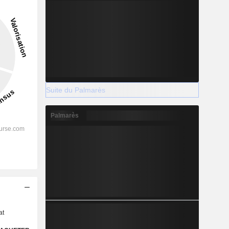
Suite du Palmarès
Palmarès
s
at