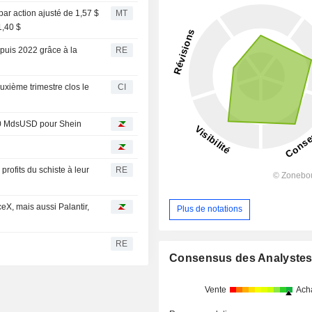
ar action ajusté de 1,57 $
MT
1,40 $
epuis 2022 grâce à la
RE
uxième trimestre clos le
CI
 40 MdsUSD pour Shein
 profits du schiste à leur
RE
eX, mais aussi Palantir,
Plus de notations
RE
Consensus des Analyste
Vente
Ach