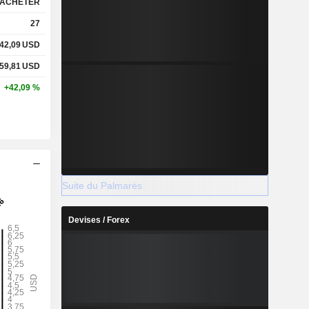
ACHETER
27
42,09
USD
59,81
USD
+42,09 %
Suite du Palmarès
Devises / Forex