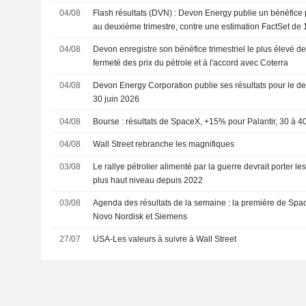
04/08
Flash résultats (DVN) : Devon Energy publie un bénéfice p
au deuxième trimestre, contre une estimation FactSet de 
04/08
Devon enregistre son bénéfice trimestriel le plus élevé d
fermeté des prix du pétrole et à l'accord avec Coterra
04/08
Devon Energy Corporation publie ses résultats pour le de
30 juin 2026
04/08
Bourse : résultats de SpaceX, +15% pour Palantir, 30 à
04/08
Wall Street rebranche les magnifiques
03/08
Le rallye pétrolier alimenté par la guerre devrait porter les
plus haut niveau depuis 2022
03/08
Agenda des résultats de la semaine : la première de Spac
Novo Nordisk et Siemens
27/07
USA-Les valeurs à suivre à Wall Street