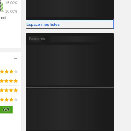
Espace mes listes
Palmarès
AA