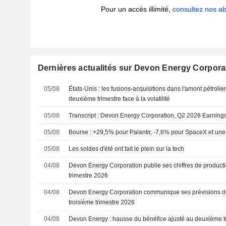
Pour un accès illimité,
consultez nos 
Dernières actualités sur Devon Energy Corpora
05/08
États-Unis : les fusions-acquisitions dans l'amont pétrolie
deuxième trimestre face à la volatilité
05/08
Transcript : Devon Energy Corporation, Q2 2026 Earnings
05/08
Bourse : +29,5% pour Palantir, -7,6% pour SpaceX et une 
05/08
Les soldes d'été ont fait le plein sur la tech
04/08
Devon Energy Corporation publie ses chiffres de product
trimestre 2026
04/08
Devon Energy Corporation communique ses prévisions de
troisième trimestre 2026
04/08
Devon Energy : hausse du bénéfice ajusté au deuxième t