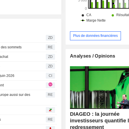
Plus de données financières
ZD
r des sommets
RE
Analyses / Opinions
l'achat
ZD
e
ZD
 juin 2026
CI
ent
urope aussi sur des
RE
DIAGEO : la journée
s
RE
investisseurs quantifie 
redressement