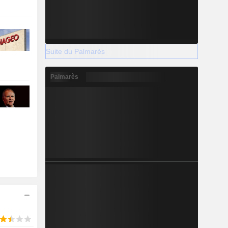
Suite du Palmarès
Palmarès