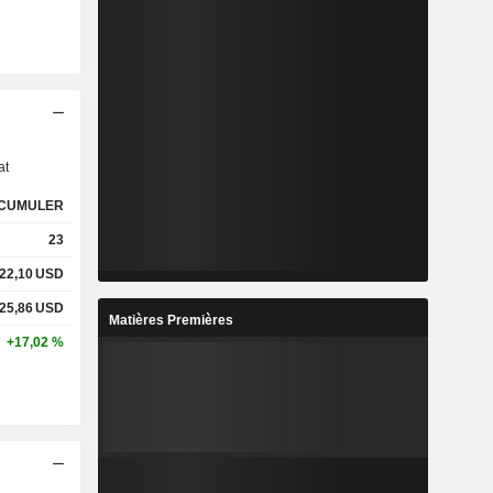
s
at
CUMULER
23
22,10
USD
25,86
USD
Matières Premières
+17,02 %