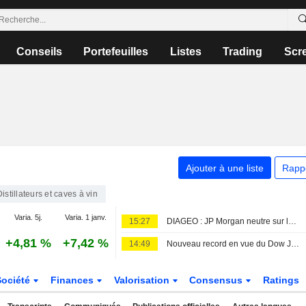
Conseils
Portefeuilles
Listes
Trading
Scr
Ajouter à une liste
Rapp
Distillateurs et caves à vin
Varia. 5j.
Varia. 1 janv.
15:27
DIAGEO : JP Morgan neutre sur le dossier
+4,81 %
+7,42 %
14:49
Nouveau record en vue du Dow Jones, l'Europe aussi sur des sommets
Société
Finances
Valorisation
Consensus
Ratings