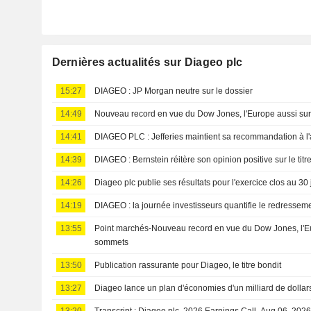
Dernières actualités sur Diageo plc
15:27
DIAGEO : JP Morgan neutre sur le dossier
14:49
Nouveau record en vue du Dow Jones, l'Europe aussi su
14:41
DIAGEO PLC : Jefferies maintient sa recommandation à 
14:39
DIAGEO : Bernstein réitère son opinion positive sur le titr
14:26
Diageo plc publie ses résultats pour l'exercice clos au 30
14:19
DIAGEO : la journée investisseurs quantifie le redressem
13:55
Point marchés-Nouveau record en vue du Dow Jones, l'E
sommets
13:50
Publication rassurante pour Diageo, le titre bondit
13:27
Diageo lance un plan d'économies d'un milliard de dollar