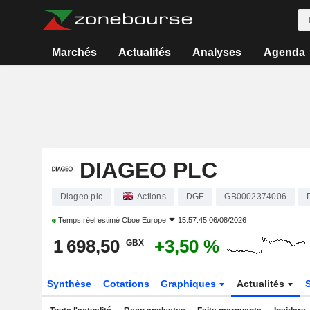
Marchés
Actualités
Analyses
Agenda
DIAGEO PLC
Diageo plc
Actions
DGE
GB0002374006
Temps réel estimé
Cboe Europe
15:57:45 06/08/2026
1 698,50
+3,50 %
GBX
Synthèse
Cotations
Graphiques
Actualités