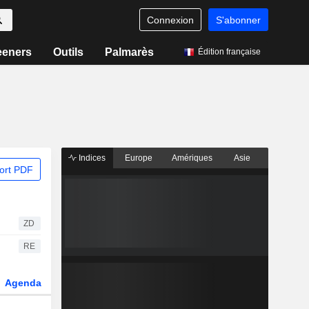
Connexion
S'abonner
eeners
Outils
Palmarès
Édition française
Indices
Europe
Amériques
Asie
ort PDF
ZD
RE
Agenda
Secteur
Dérivés
Fonds et ETFs