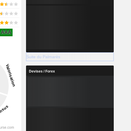
AAA
Suite du Palmarès
Devises / Forex