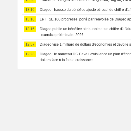
13:20
Transcript : Diageo plc, 2026 Earnings Call, Aug 06, 202
13:16
Diageo : hausse du bénéfice ajusté et recul du chiffre d'af
13:16
Le FTSE 100 progresse, porté par l'envolée de Diageo apr
13:16
Diageo publie un bénéfice attribuable et un chiffre d'affai
l'exercice préliminaire 2026
12:57
Diageo vise 1 milliard de dollars d'économies et dévoile 
12:23
Diageo : le nouveau DG Dave Lewis lance un plan d'écon
dollars face à la faible croissance