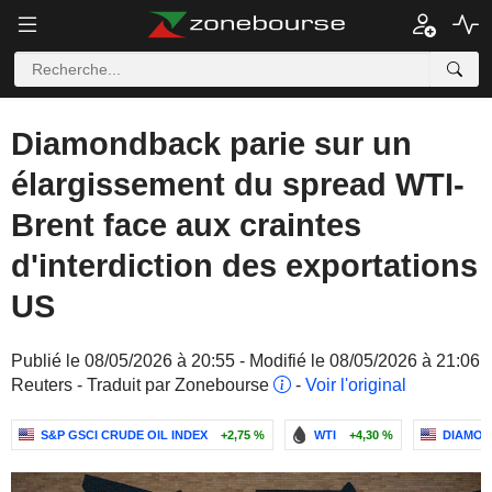
Diamondback parie sur un
élargissement du spread WTI-
Brent face aux craintes
d'interdiction des exportations
US
Publié le 08/05/2026 à 20:55 - Modifié le 08/05/2026 à 21:06
Reuters - Traduit par Zonebourse
-
Voir l'original
S&P GSCI CRUDE OIL INDEX
+2,75 %
WTI
+4,30 %
DIAMON