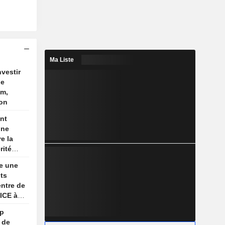
Ma Liste
nvestir
de
um,
ion
nt
une
e la
rité
son
e une
re
its
ntre de
'ICE à
mp
 de