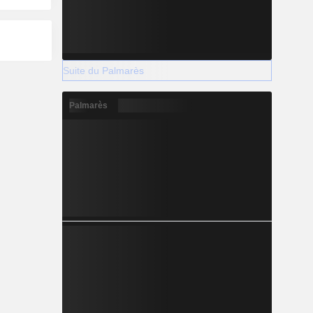
Suite du Palmarès
Palmarès