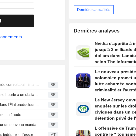
Dernières actualités
l
Dernières analyses
abonnements
Nvidia s'apprête à i
jusqu'à 3 milliards 
dollars dans Lanci
selon The Informat
Le nouveau préside
colombien promet 
lutte acharnée contr
Le nouveau président colombien promet une lutte acharnée contre la criminalité et l'austérité budgétaire lors de son discours d'investiture
RE
criminalité et l'austé
L'offensive de Trump contre le " tourisme de naissance » se heurte à un obstacle juridique après un arrêt de la Cour suprême
RE
budgétaire lors de 
Le New Jersey ouvr
discours d'investitu
Les États-Unis s'apprêtent à relancer certaines activités dans l'État producteur d'avocats au Mexique
RE
enquête sur les dro
civiques dans un ce
iner la fraude
RE
détention privé de l
Newark
 pour un nouveau mandat
RE
L'offensive de Tru
contre le " tourisme
La présidente de Spelman s'exprime sur les financements fédéraux et l'essor de l'IA
MT