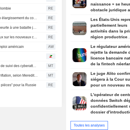
naissance » se heur
olombie
RE
obstacle juridique 
un arrêt de la Cour
Nouvelles frappes des Houthis au Yémen, l'Onu craint un élargissement du conflit
RE
Les États-Unis repr
suprême
partiellement leurs
La nouvelle offensive de Trump contre le droit du sol se heurte à une bataille juridique complexe
RE
activités dans la pr
région productrice
La gouverneure de l'Oregon soutient les moratoires locaux sur les nouveaux centres de données en attendant une révision législative
RE
d'avocats au Mexiq
Le régulateur améri
mploi américain
AW
rejette la demande 
licence bancaire na
de la fintech néerla
Le PDG de Gen commente les résultats et le nouvel outil de suivi des cyberattaques
MT
Bunq
Le juge Alito confir
L'encours des cartes de crédit progresse au rythme de l'inflation, selon Meredith Whitney
MT
siégera à la Cour s
pour un nouveau m
 pièces" pour la Russie
RE
L'opérateur de cent
données Switch dé
confidentiellement
dossier d'introduct
bourse aux États-Un
selon Bloomberg N
Toutes les analyses