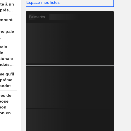
Espace mes listes
te à un
après
Palmarès
ennent
incipale
ue
cain
de
tionale
ndaise
me qu'il
uprême
andat
res de
pose
 son
ion en
is,
ews