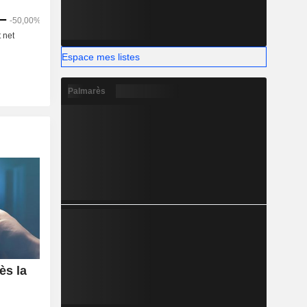
Espace mes listes
Palmarès
ès la