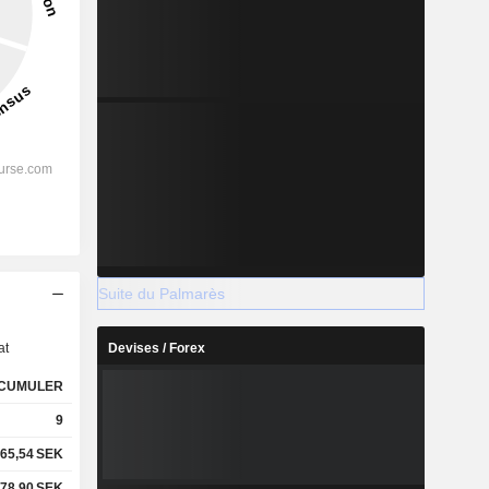
Suite du Palmarès
s
at
Devises / Forex
CUMULER
9
65,54
SEK
78,90
SEK