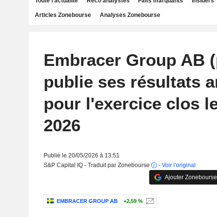
Toute l'actualité
Reco analystes
Faits marquants
Insiders
Articles Zonebourse
Analyses Zonebourse
Embracer Group AB (
publie ses résultats 
pour l'exercice clos l
2026
Publié le 20/05/2026 à 13:51
S&P Capital IQ - Traduit par Zonebourse
-
Voir l'original
Ajouter Zonebourse
EMBRACER GROUP AB
+2,59 %