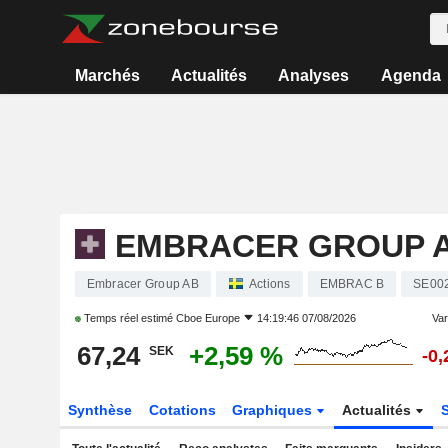
Marchés
Actualités
Analyses
Agenda
EMBRACER GROUP 
Embracer Group AB
Actions
EMBRAC B
SE00
Temps réel estimé
Cboe Europe
14:19:46 07/08/2026
Var
67,24
+2,59 %
SEK
-0
Synthèse
Cotations
Graphiques
Actualités