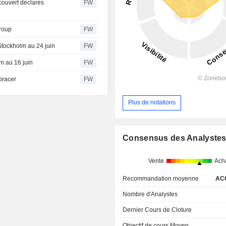
couvert déclarés
FW
Group
FW
Stockholm au 24 juin
FW
m au 16 juin
FW
bracer
FW
Plus de notations
Consensus des Analyste
Vente
Ach
Recommandation moyenne
AC
Nombre d'Analystes
Dernier Cours de Cloture
Objectif de cours Moyen