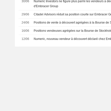
30/06
Numeric Investors ne figure plus parmi les vendeurs à dé
d'Embracer Group
29/06
Citadel Advisors réduit sa position courte sur Embracer 
24/06
Positions de vente à découvert agrégées à la Bourse de 
16/06
Positions vendeuses agrégées sur la Bourse de Stockhol
12/06
Numeric, nouveau vendeur à découvert déclaré chez Em