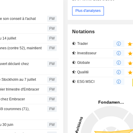
Plus d'analyses
 son conseil à l'achat
FW
FW
Notations
14 juillet
FW
Trader
nnes (contre 52), maintient
FW
Investisseur
Globale
vert déclaré chez
FW
Qualité
 Stockholm au 7 juillet
FW
ESG MSCI
mier trimestre d'Embracer
FW
e chez Embracer
FW
69 couronnes (71),
FW
u 30 juin
FW