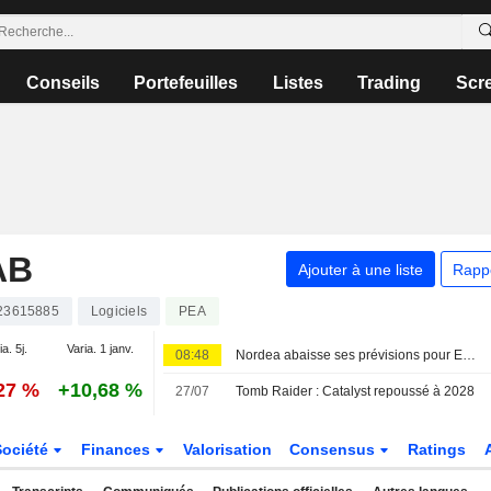
Conseils
Portefeuilles
Listes
Trading
Scr
AB
Ajouter à une liste
Rapp
23615885
Logiciels
PEA
ia. 5j.
Varia. 1 janv.
08:48
Nordea abaisse ses prévisions pour Embracer mais réitère son conseil à l'achat
,27 %
+10,68 %
27/07
Tomb Raider : Catalyst repoussé à 2028
Société
Finances
Valorisation
Consensus
Ratings