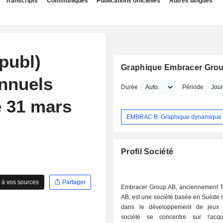
Transcripts
Communiqués
Publications officielles
Autres langues
publ)
Graphique Embracer Gro
annuels
Durée
Période
e 31 mars
EMBRAC B: Graphique dynamique
Profil Société
 à vos sources
Partager
Embracer Group AB, anciennement 
AB, est une société basée en Suède 
dans le développement de jeux 
société se concentre sur l'acqui