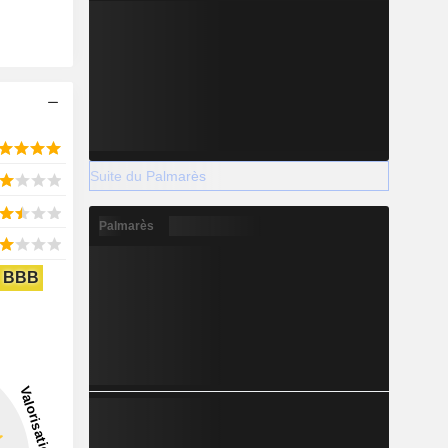
Suite du Palmarès
Palmarès
BBB