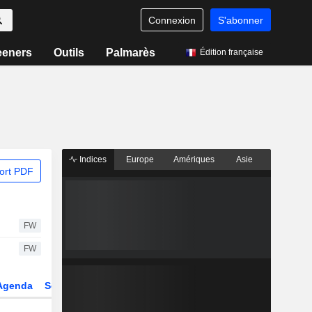
Connexion
S'abonner
eeners
Outils
Palmarès
Édition française
Indices
Europe
Amériques
Asie
ort PDF
FW
FW
Agenda
Secteur
Dérivés
Fonds et ETFs