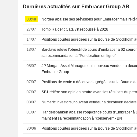
Dernières actualités sur Embracer Group AB
08:48
Nordea abaisse ses prévisions pour Embracer mais réitère
27/07
Tomb Raider : Catalyst repoussé à 2028
14/07
Positions courtes agrégées sur la Bourse de Stockholm au 
13/07
Barclays relève l'objectif de cours d'Embracer à 62 couro
sa recommandation à "Pondération en ligne"
08/07
JP Morgan Asset Management, nouveau vendeur à décou
Embracer Group
07/07
Positions de vente à découvert agrégées sur la Bourse de
07/07
SB1 réitère son opinion neutre avant les résultats du pre
03/07
Numeric Investors, nouveau vendeur a decouvert declar
01/07
Handelsbanken abaisse l'objectif de cours d'Embracer à 
maintient sa recommandation à "conserver" - BN
30/06
Positions courtes agrégées sur la Bourse de Stockholm a