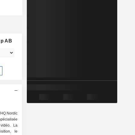
up AB
THQ Nordic
spécialisée
vidéo. La
sition, le