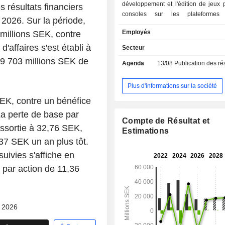
développement et l'édition de jeux 
résultats financiers
consoles sur les plateformes
 2026. Sur la période,
PlayStation. Son portefeuille de je
Employés
 millions SEK, contre
des franchises dont elle détient la
intellectuelle (PI) ainsi que des tit
d'affaires s'est établi à
Secteur
notamment Saints Row, Goat Simul
9 703 millions SEK de
Agenda
13/08
Publication des résultat
Island, Darksiders, Metro, MX vs AT
of Amalur, TimeSplitters, Satis
Wreckfest, entre autres. Elle propo
Plus d'informations sur la société
via divers canaux de distribution,
SEK, contre un bénéfice
des plateformes numériques telles 
La perte de base par
le PlayStation Store et Xbox Live, ain
Compte de Résultat et
de salons du jeu vidéo et auprès de 
ressortie à 32,76 SEK,
Estimations
internationaux tels que Walmart, G
37 SEK un an plus tôt.
Amazon. La société compte environ 
suivies s'affiche en
de développement de jeux en inte
présente dans plus de 40 pays.
 par action de 11,36
- 2026