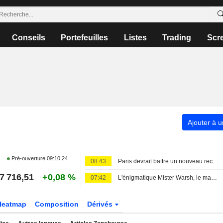
Conseils
Portefeuilles
Listes
Trading
Scr
Ajouter à u
Pré-ouverture
09:10:24
08:43
Paris devrait battre un nouveau record à l'ouverture
7 716,51
+0,08 %
07:42
L'énigmatique Mister Warsh, le marché du travail et les taux
Heatmap
Composition
Dérivés