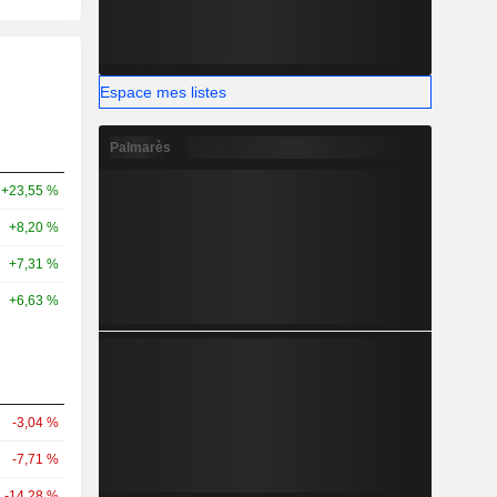
Espace mes listes
Palmarès
+23,55 %
+8,20 %
+7,31 %
+6,63 %
-3,04 %
-7,71 %
-14,28 %