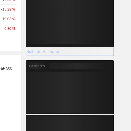
-15,29 %
-19,03 %
-6,80 %
Suite du Palmarès
Palmarès
S&P 500