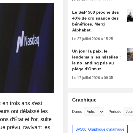
Le 06 août 2026 à 22:08
Le S&P 500 proche des
40% de croissance des
bénéfices. Merci
Alphabet.
Le 27 juillet 2026 à 15:25
Un jour la paix, le
lendemain les missiles :
le no landing pris au
piège d'Ormuz
Le 17 juillet 2026 à 09:35
Graphique
 en trois ans s'est
urs ont délaissé les
Durée
Période
s d'État et l'or, suite
ue prévu, ravivant les
SP500: Graphique dynamique