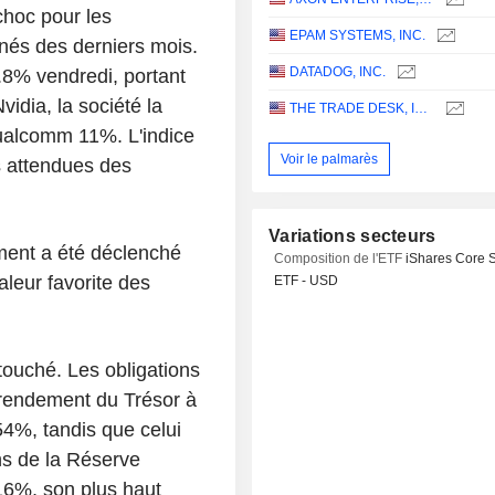
choc pour les
EPAM SYSTEMS, INC.
énés des derniers mois.
DATADOG, INC.
.8% vendredi, portant
idia, la société la
THE TRADE DESK, INC.
ualcomm 11%. L'indice
Voir le palmarès
ns attendues des
Variations secteurs
ment a été déclenché
Composition de l'ETF
iShares Core 
leur favorite des
ETF - USD
touché. Les obligations
 rendement du Trésor à
54%, tandis que celui
ons de la Réserve
16%, son plus haut