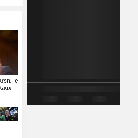
rsh, le
 taux