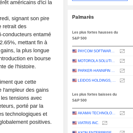
rêt américains d'ici la
Palmarès
di, signant son pire
 retrait des
Les plus fortes hausses du
emi-conducteurs entamé
S&P 500
2.65%, mettant fin à
gains, la plus longue
PAYCOM SOFTWARE, INC.
ntroduction en bourse
MOTOROLA SOLUTIONS, INC.
 de l'histoire.
PARKER-HANNIFIN CORPORATION
LEIDOS HOLDINGS, INC.
timent que cette
e l'ampleur des gains
Les plus fortes baisses du
 les tensions avec
S&P 500
teurs, porté par la
es technologiques et
AKAMAI TECHNOLOGIES, INC.
lobalement positives.
VIATRIS INC.
AXON ENTERPRISE, INC.