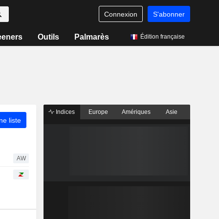
Connexion
S'abonner
eeners
Outils
Palmarès
Édition française
Indices
Europe
Amériques
Asie
ne liste
AW