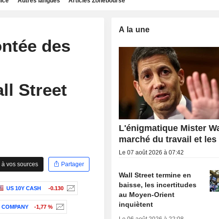
dice
Autres langues
Articles Zonebourse
A la une
ontée des
l Street
L'énigmatique Mister Wa
marché du travail et les
Le 07 août 2026 à 07:42
 à vos sources
Partager
Wall Street termine en
baisse, les incertitudes
US 10Y CASH
-0.130
au Moyen-Orient
inquiètent
& COMPANY
-1,77 %