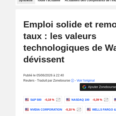
Synthèse
Toute l'actualité
Actualités des composants de l'in
Emploi solide et rem
taux : les valeurs
technologiques de Wal
dévissent
Publié le 05/06/2026 à 22:40
Reuters - Traduit par Zonebourse
-
Voir l'original
Ajouter Zonebourse
S&P 500
-0,18 %
NASDAQ 100
-0,39 %
NVIDIA CORPORATION
-0,10 %
WELLS FARGO 