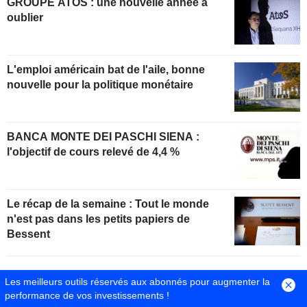
GROUPE ATOS : une nouvelle année à
oublier
L'emploi américain bat de l'aile, bonne
nouvelle pour la politique monétaire
BANCA MONTE DEI PASCHI SIENA :
l'objectif de cours relevé de 4,4 %
Le récap de la semaine : Tout le monde
n'est pas dans les petits papiers de
Bessent
Les meilleurs outils réservés aux abonnés pour augmenter la
Dernières actualités
performance de vos investissements !