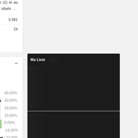
e (2) et au
 situés au
et au Mali.
5 381
Or
Ma Liste