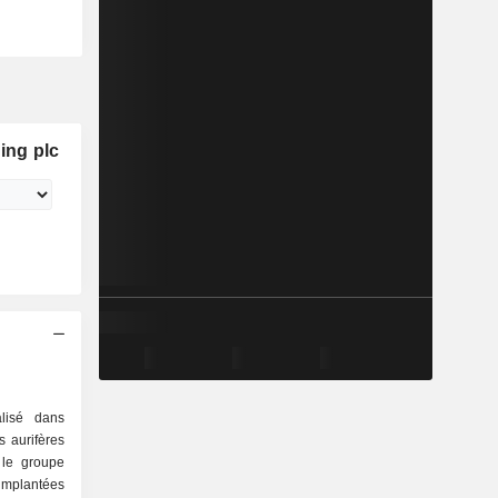
ing plc
lisé dans
es aurifères
implantées