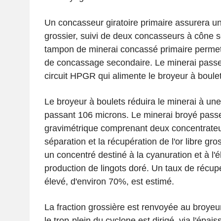
Un concasseur giratoire primaire assurera u
grossier, suivi de deux concasseurs à cône 
tampon de minerai concassé primaire permettr
de concassage secondaire. Le minerai passer
circuit HPGR qui alimente le broyeur à boulet
Le broyeur à boulets réduira le minerai à u
passant 106 microns. Le minerai broyé passer
gravimétrique comprenant deux concentrateu
séparation et la récupération de l'or libre gro
un concentré destiné à la cyanuration et à l'é
production de lingots doré. Un taux de récup
élevé, d'environ 70%, est estimé.
La fraction grossière est renvoyée au broyeu
le trop-plein du cyclone est dirigé, via l'épais