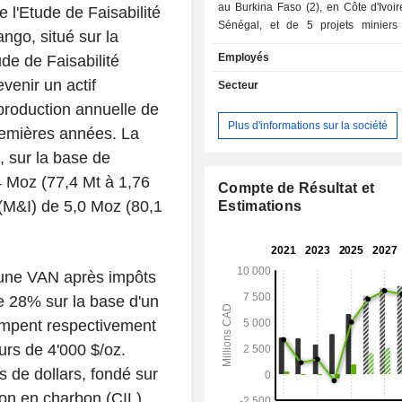
au Burkina Faso (2), en Côte d'Ivoir
 l'Etude de Faisabilité
Sénégal, et de 5 projets miniers
ngo, situé sur la
Burkina Faso (2), en Côte d'Ivoire (2) 
Employés
ude de Faisabilité
venir un actif
Secteur
production annuelle de
Plus d'informations sur la société
remières années. La
, sur la base de
 Moz (77,4 Mt à 1,76
Compte de Résultat et
 (M&I) de 5,0 Moz (80,1
Estimations
c une VAN après impôts
de 28% sur la base d'un
grimpent respectivement
urs de 4'000 $/oz.
ns de dollars, fondé sur
tion en charbon (CIL)