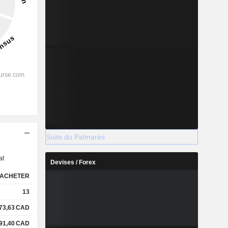
s
Suite du Palmarès
at
Devises / Forex
ACHETER
13
73,63
CAD
91,40
CAD