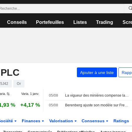
Conseils
Portefeuilles
Listes
Trading
Scr
 PLC
Ajouter à une liste
Rapp
5J42
Or
aria. 5j.
Varia. 1 janv.
05/08
La vigueur des minières compense la faiblesse des valeurs financières exposées à l'Asie
1,93 %
+4,17 %
05/08
Berenberg ajuste son modèle sur Fresnillo après les résultats du premier semestre ; recommandation " Conserver » maintenue
Société
Finances
Valorisation
Consensus
Ratings