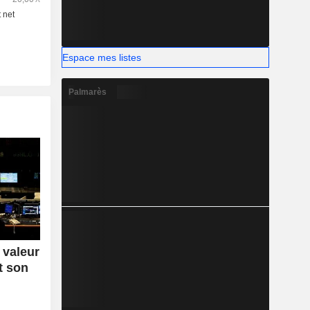
Espace mes listes
Palmarès
 valeur
t son