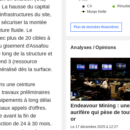
 La hausse du capital
infrastructures du site,
à sécuriser la montée
Plus de données financières
ure fluide. Le
vec plus de 20 cibles à
 du gisement d'Assafou
Analyses / Opinions
long de la structure et
rend 3 (ressource
néralisé dès la surface.
ns une ceinture
 travaux préliminaires
uipements à long délai
Endeavour Mining : une
ipaux appels d'offres.
aurifère qui pèse de tou
 avant la fin de
or
uction de 24 à 30 mois.
Le 17 décembre 2025 à 12:27