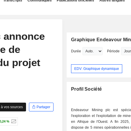
Transcripts
Communiqués
Publications officielles
Autres langues
c annonce
Graphique Endeavour Min
de de
Durée
Période
du projet
EDV: Graphique dynamique
Profil Société
 à vos sources
Partager
Endeavour Mining plc est spécia
l'exploration et l'exploitation de min
0,24 %
en Afrique de l'Ouest. A fin 2025, le groupe
dispose de 5 mines opérationnelles 