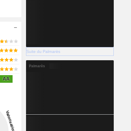
Suite du Palmarès
Palmarès
AA