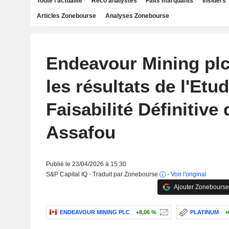
Toute l'actualité
Reco analystes
Faits marquants
Insiders
Articles Zonebourse
Analyses Zonebourse
Endeavour Mining pl
les résultats de l'Etu
Faisabilité Définitive 
Assafou
Publié le 23/04/2026 à 15:30
S&P Capital IQ - Traduit par Zonebourse
-
Voir l'original
Ajouter Zonebourse
ENDEAVOUR MINING PLC
+8,06 %
PLATINUM
+