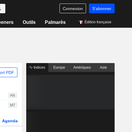
Connexion
S'abonner
eeners
Outils
Palmarès
Édition française
Indices
Europe
Amériques
Asie
ort PDF
AN
MT
Agenda
Secteur
Dérivés
Fonds et ETFs