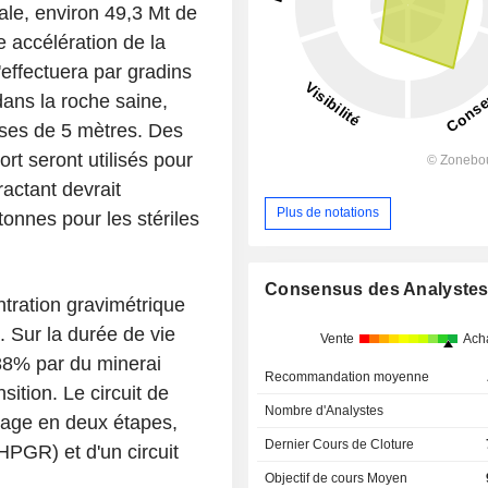
le, environ 49,3 Mt de
 accélération de la
'effectuera par gradins
ans la roche saine,
asses de 5 mètres. Des
rt seront utilisés pour
ractant devrait
Plus de notations
onnes pour les stériles
Consensus des Analyste
ntration gravimétrique
. Sur la durée de vie
Vente
Ach
 88% par du minerai
Recommandation moyenne
sition. Le circuit de
Nombre d'Analystes
age en deux étapes,
Dernier Cours de Cloture
HPGR) et d'un circuit
Objectif de cours Moyen