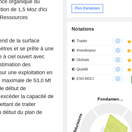
ance organique du
Plus d'analyses
tion de 1,5 Moz d'ici
. Ressources
Notations
end de la surface
Trader
ètres et se prête à une
Investisseur
e à ciel ouvert avec
Globale
estimation des
Qualité
ur une exploitation en
ESG MSCI
on maximale de 53,0 Mt
 le début de
t excéder la capacité de
ttant de traiter
u début du plan de