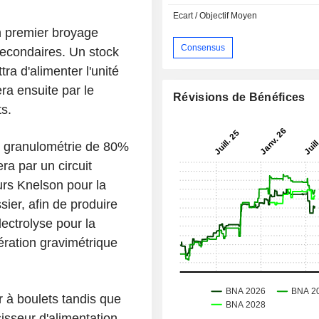
Ecart / Objectif Moyen
n premier broyage
Consensus
secondaires. Un stock
a d'alimenter l'unité
a ensuite par le
Révisions de Bénéfices
s.
ne granulométrie de 80%
a par un circuit
rs Knelson pour la
ssier, afin de produire
lectrolyse pour la
ération gravimétrique
r à boulets tandis que
sisseur d'alimentation,