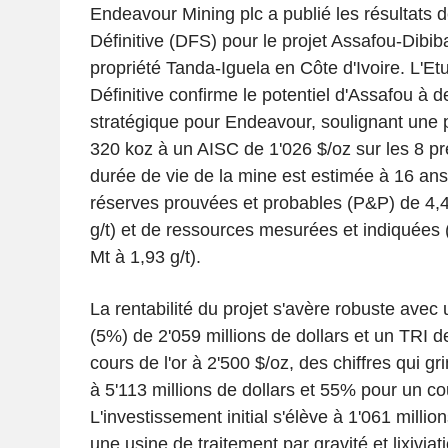
Endeavour Mining plc a publié les résultats de
Définitive (DFS) pour le projet Assafou-Dibiba
propriété Tanda-Iguela en Côte d'Ivoire. L'Et
Définitive confirme le potentiel d'Assafou à de
stratégique pour Endeavour, soulignant une 
320 koz à un AISC de 1'026 $/oz sur les 8 p
durée de vie de la mine est estimée à 16 ans
réserves prouvées et probables (P&P) de 4,4
g/t) et de ressources mesurées et indiquées
Mt à 1,93 g/t).
La rentabilité du projet s'avère robuste ave
(5%) de 2'059 millions de dollars et un TRI 
cours de l'or à 2'500 $/oz, des chiffres qui 
à 5'113 millions de dollars et 55% pour un co
L'investissement initial s'élève à 1'061 millio
une usine de traitement par gravité et lixivia