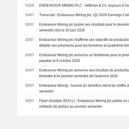
03/08
ENDEAVOUR MINING PLC : Jefferies & Co. toujours à 
30/07
Transcript : Endeavour Mining plc, Q2 2026 Earnings Call
30/07
Endeavour Mining plc publie ses résultats pour le deuxièm
semestre clos le 30 juin 2026
30/07
Endeavour Mining plc réaffirme ses objectifs de productio
détaille ses prévisions pour les troisième et quatrième tri
30/07
Endeavour Mining plc annonce un dividende pour le pre
payable le 9 octobre 2026
30/07
Endeavour Mining plc annonce ses résultats de producti
trimestre et le premier semestre de l'exercice 2026
30/07
Endeavour Mining : hausse du bénéfice net et du chiffre d
semestre
30/07
Flash résultats (EDV.L) : Endeavour Mining plc publie un ch
milliards de dollars au premier semestre