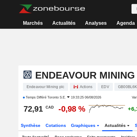
Marchés
Actualités
Analyses
Agenda
ENDEAVOUR MINING
Endeavour Mining plc
Actions
EDV
GB00BL6K
Temps Différé
Toronto S.E.
19:33:25 06/08/2026
Vari
72,91
-0,98 %
CAD
+6,
Synthèse
Cotations
Graphiques
Actualités