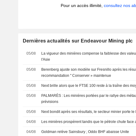
Pour un accès illimité,
consultez nos 
Dernières actualités sur Endeavour Mining plc
05/08
La vigueur des minières compense la faiblesse des valeu
l'Asie
05/08
Berenberg ajuste son modèle sur Fresnillo après les résul
recommandation " Conserver » maintenue
05/08
Next brille alors que le FTSE 100 reste à la traîne des mo
05/08
PALMARÈS : Les minières portées par le rallye des métau
prévisions
05/08
Next bondit après ses résultats, le secteur minier porte l
04/08
Les minières prospèrent tandis que le pétrole chute face 
04/08
Goldman relève Sainsbury ; Oddo BHF abaisse Unite