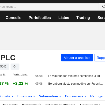
Conseils
Portefeuilles
Listes
Trading
Scr
 PLC
Ajouter à une liste
Rapp
5J42
Or
a. 5j.
Varia. 1 janv.
05/08
La vigueur des minières compense la faiblesse des valeurs financières exposées à l'Asie
17 %
+3,23 %
05/08
Berenberg ajuste son modèle sur Fresnillo après les résultats du premier semestre ; recommandation " Conserver » maintenue
Société
Finances
Valorisation
Consensus
Ratings