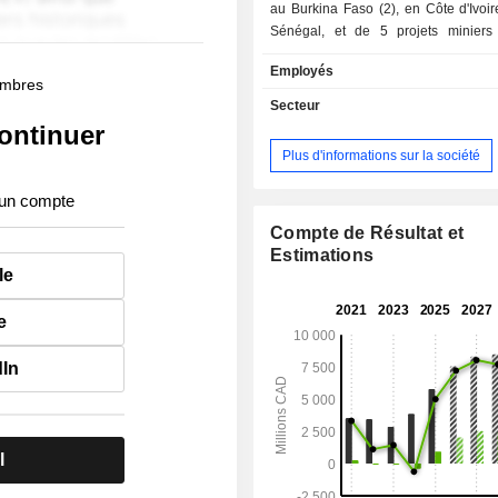
au Burkina Faso (2), en Côte d'Ivoir
Sénégal, et de 5 projets miniers
Burkina Faso (2), en Côte d'Ivoire (2) 
Employés
membres
Secteur
ontinuer
Plus d'informations sur la société
 un compte
Compte de Résultat et
Estimations
le
e
dIn
l