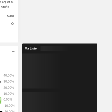
e (2) et au
 situés au
et au Mali.
5 381
Or
Ma Liste