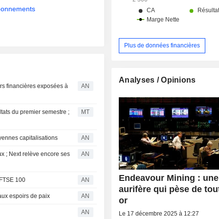
abonnements
Plus de données financières
Analyses / Opinions
rs financières exposées à
AN
tats du premier semestre ;
MT
yennes capitalisations
AN
x ; Next relève encore ses
AN
Endeavour Mining : une
e FTSE 100
AN
aurifère qui pèse de tou
aux espoirs de paix
AN
or
AN
Le 17 décembre 2025 à 12:27