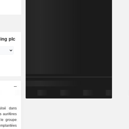
ing plc
lisé dans
es aurifères
implantées