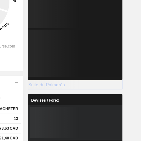
s
Suite du Palmarès
at
Devises / Forex
ACHETER
13
73,63
CAD
91,40
CAD