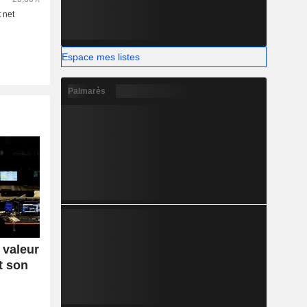
Espace mes listes
Palmarès
 valeur
t son