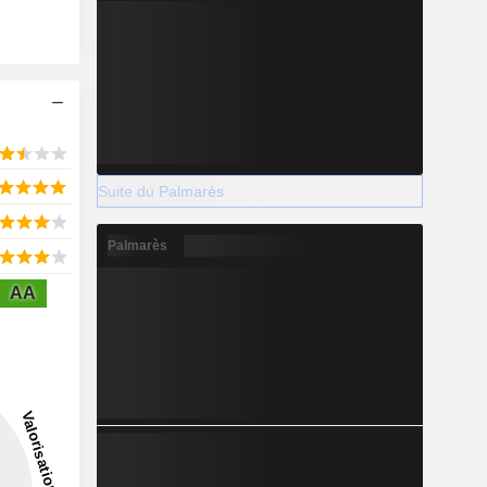
Suite du Palmarès
Palmarès
AA