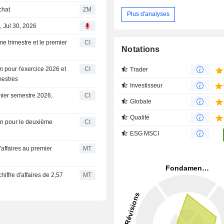
l'achat
ZM
Plus d'analyses
, Jul 30, 2026
e trimestre et le premier
CI
Notations
n pour l'exercice 2026 et
CI
Trader
mestres
Investisseur
mier semestre 2026,
CI
Globale
Qualité
on pour le deuxième
CI
ESG MSCI
'affaires au premier
MT
iffre d'affaires de 2,57
MT