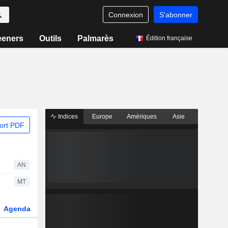
Connexion
S'abonner
eeners
Outils
Palmarès
Édition française
Indices
Europe
Amériques
Asie
ort PDF
AN
MT
Agenda
Secteur
Dérivés
Fonds et ETFs