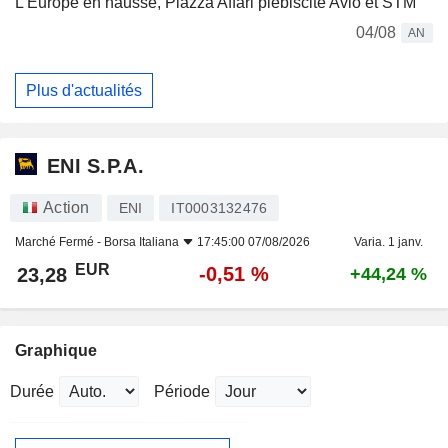
L'Europe en hausse, Piazza Affari plébiscite Avio et STM
04/08
AN
Plus d'actualités
ENI S.P.A.
Action
ENI
IT0003132476
Marché Fermé -
Borsa Italiana
17:45:00 07/08/2026
Varia. 1 janv.
EUR
-0,51 %
23,28
+44,24 %
Graphique
Durée
Période