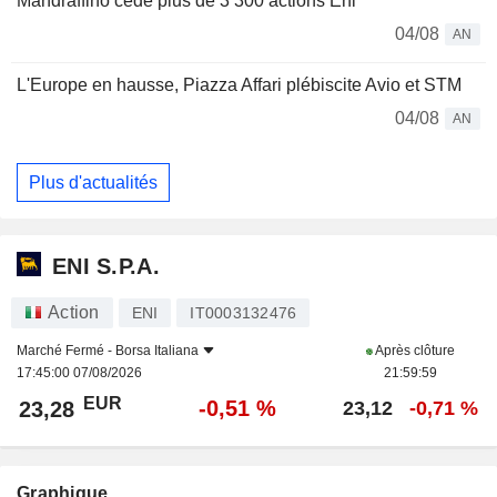
Mandraffino cède plus de 3 300 actions Eni
04/08
AN
L'Europe en hausse, Piazza Affari plébiscite Avio et STM
04/08
AN
Plus d'actualités
ENI S.P.A.
Action
ENI
IT0003132476
Marché Fermé -
Borsa Italiana
Après clôture
17:45:00 07/08/2026
21:59:59
EUR
-0,51 %
23,28
23,12
-0,71 %
Graphique