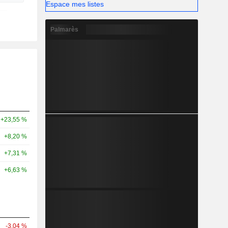
Espace mes listes
Palmarès
+23,55 %
+8,20 %
+7,31 %
+6,63 %
-3,04 %