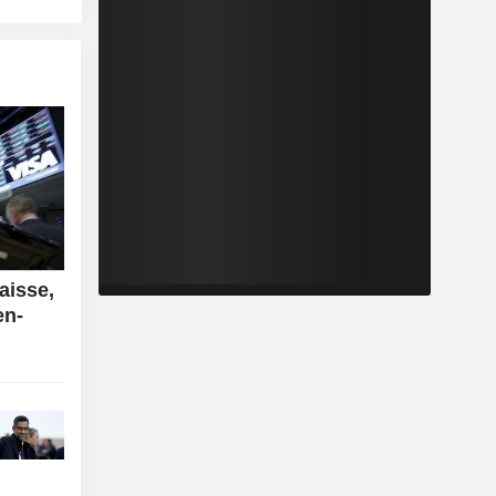
aisse,
en-