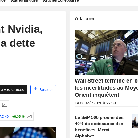
dice
Autres langues
Articles Zonebourse
A la une
t Nvidia,
a dette
Wall Street termine en b
les incertitudes au Moy
 à vos sources
Partager
Orient inquiètent
Le 06 août 2026 à 22:08
%
AC 40
+0,35 %
Le S&P 500 proche des
40% de croissance des
bénéfices. Merci
Alphabet.