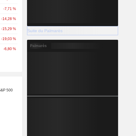
-7,71 %
-14,28 %
-15,29 %
Suite du Palmarès
-19,03 %
Palmarès
-6,80 %
S&P 500