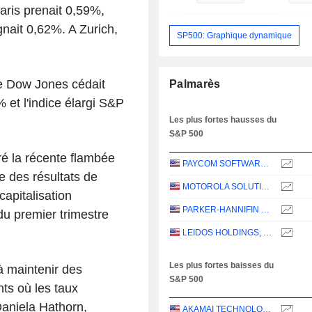
ris prenait 0,59%,
nait 0,62%. A Zurich,
SP500: Graphique dynamique
le Dow Jones cédait
Palmarès
et l'indice élargi S&P
Les plus fortes hausses du
S&P 500
é la récente flambée
PAYCOM SOFTWARE, INC.
e des résultats de
MOTOROLA SOLUTIONS, INC.
apitalisation
PARKER-HANNIFIN CORPORATION
du premier trimestre
LEIDOS HOLDINGS, INC.
Les plus fortes baisses du
à maintenir des
S&P 500
ts où les taux
aniela Hathorn,
AKAMAI TECHNOLOGIES, INC.