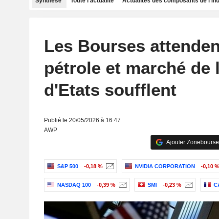
Synthèse
Toute l'actualité
Actualités des composants de l'in
Les Bourses attenden
pétrole et marché de l
d'Etats soufflent
Publié le 20/05/2026 à 16:47
AWP
Ajouter Zonebourse
S&P 500
-0,18 %
NVIDIA CORPORATION
-0,10 
NASDAQ 100
-0,39 %
SMI
-0,23 %
C