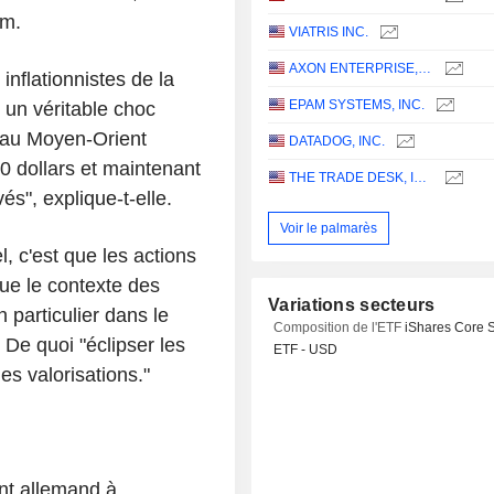
om.
VIATRIS INC.
AXON ENTERPRISE, INC.
nflationnistes de la
EPAM SYSTEMS, INC.
r un véritable choc
it au Moyen-Orient
DATADOG, INC.
0 dollars et maintenant
THE TRADE DESK, INC.
és", explique-t-elle.
Voir le palmarès
, c'est que les actions
ue le contexte des
Variations secteurs
 particulier dans le
Composition de l'ETF
iShares Core 
De quoi "éclipser les
ETF - USD
es valorisations."
nt allemand à