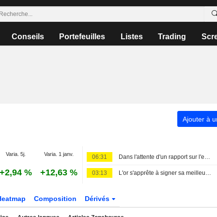
Conseils
Portefeuilles
Listes
Trading
Scr
Ajouter à u
Varia. 5j.
Varia. 1 janv.
06:31
Dans l'attente d'un rapport sur l'emploi sans zones d'ombre
+2,94 %
+12,63 %
03:13
L'or s'apprête à signer sa meilleure performance hebdomadaire depuis janvier, les chiffres de l'emploi américain en ligne de mire
Heatmap
Composition
Dérivés