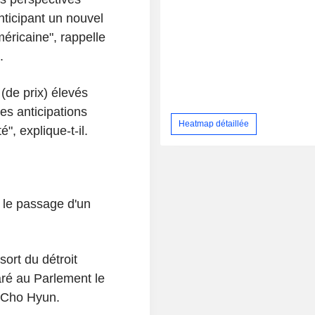
nticipant un nouvel
éricaine", rappelle
.
(de prix) élevés
les anticipations
Heatmap détaillée
, explique-t-il.
 le passage d'un
ort du détroit
aré au Parlement le
, Cho Hyun.