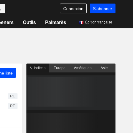
Connexion
S'abonner
eeners
Outils
Palmarès
Édition française
Indices
Europe
Amériques
Asie
ne liste
RE
RE