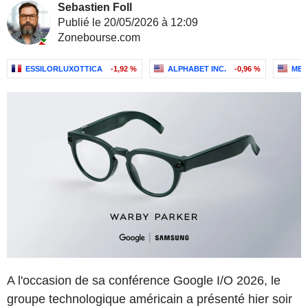
Sebastien Foll
Publié le 20/05/2026 à 12:09
Zonebourse.com
ESSILORLUXOTTICA
-1,92 %
ALPHABET INC.
-0,96 %
MET
A l'occasion de sa conférence Google I/O 2026, le
groupe technologique américain a présenté hier soir