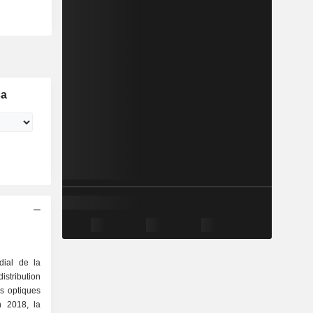
ca
dial de la
distribution
s optiques
n 2018, la