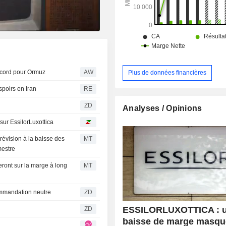
accord pour Ormuz
AW
Plus de données financières
espoirs en Iran
RE
ZD
Analyses / Opinions
sur EssilorLuxottica
révision à la baisse des
MT
mestre
ront sur la marge à long
MT
sa recommandation neutre
ZD
ESSILORLUXOTTICA : 
ZD
baisse de marge masqu