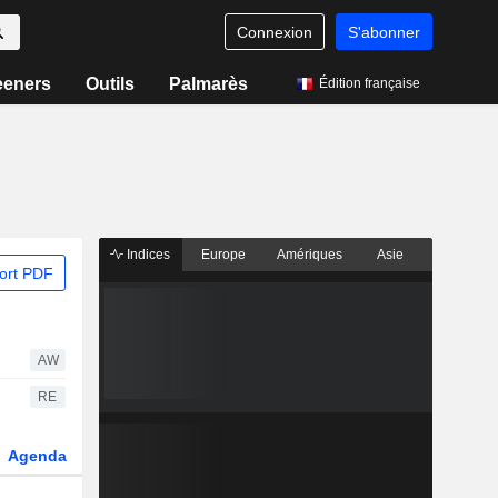
Connexion
S'abonner
eeners
Outils
Palmarès
Édition française
Indices
Europe
Amériques
Asie
ort PDF
AW
RE
Agenda
Secteur
Dérivés
Fonds et ETFs