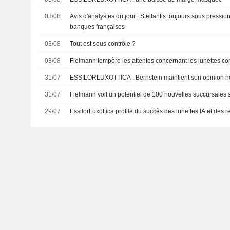
03/08
Avis d'analystes du jour : Stellantis toujours sous pressio
banques françaises
03/08
Tout est sous contrôle ?
03/08
Fielmann tempère les attentes concernant les lunettes c
31/07
ESSILORLUXOTTICA : Bernstein maintient son opinio
31/07
Fielmann voit un potentiel de 100 nouvelles succursales
29/07
EssilorLuxottica profite du succès des lunettes IA et de