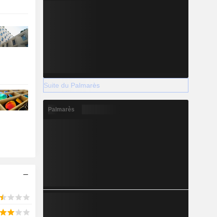
Suite du Palmarès
Palmarès