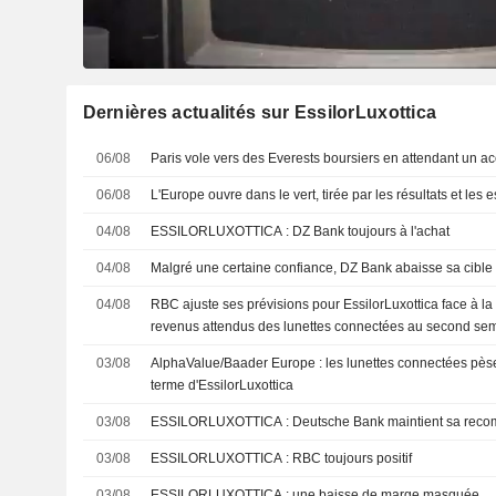
Dernières actualités sur EssilorLuxottica
06/08
Paris vole vers des Everests boursiers en attendant un 
06/08
L'Europe ouvre dans le vert, tirée par les résultats et les 
04/08
ESSILORLUXOTTICA : DZ Bank toujours à l'achat
04/08
Malgré une certaine confiance, DZ Bank abaisse sa cible 
04/08
RBC ajuste ses prévisions pour EssilorLuxottica face à la 
revenus attendus des lunettes connectées au second se
03/08
AlphaValue/Baader Europe : les lunettes connectées pèse
terme d'EssilorLuxottica
03/08
ESSILORLUXOTTICA : Deutsche Bank maintient 
03/08
ESSILORLUXOTTICA : RBC toujours positif
03/08
ESSILORLUXOTTICA : une baisse de marge masquée