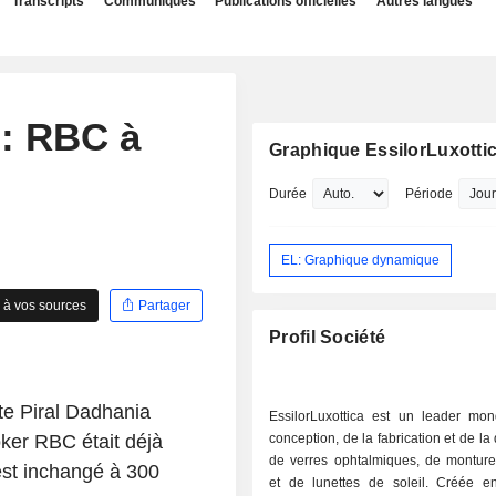
Transcripts
Communiqués
Publications officielles
Autres langues
: RBC à
Graphique EssilorLuxotti
Durée
Période
EL: Graphique dynamique
 à vos sources
Partager
Profil Société
te Piral Dadhania
EssilorLuxottica est un leader mon
ker RBC était déjà
conception, de la fabrication et de la 
de verres ophtalmiques, de monture
est inchangé à 300
et de lunettes de soleil. Créée e