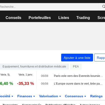
Conseils
Portefeuilles
Listes
Trading
Scr
Ajouter à une liste
Rapp
Equipement, fournitures et distribution médicale
PEA
Varia. 5j.
Varia. 1 janv.
06/08
Paris vole vers des Everests boursiers en attendant un accord pour Ormuz
6,40 %
-35,33 %
06/08
L'Europe ouvre dans le vert, tirée par les résultats et les espoirs en Iran
Société
Finances
Valorisation
Consensus
Ratings