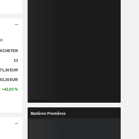
s
at
ACHETER
23
71,30
EUR
43,30
EUR
+42,03 %
Matières Premières