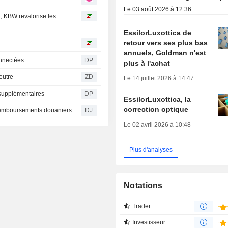
Le 03 août 2026 à 12:36
n, KBW revalorise les
EssilorLuxottica de
retour vers ses plus bas
annuels, Goldman n'est
onnectées
DP
plus à l'achat
n neutre
ZD
Le 14 juillet 2026 à 14:47
 supplémentaires
DP
EssilorLuxottica, la
correction optique
s remboursements douaniers
DJ
Le 02 avril 2026 à 10:48
Plus d'analyses
Notations
Trader
Investisseur