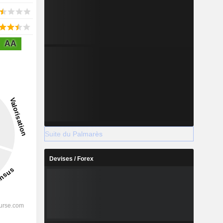
AA
Suite du Palmarès
Devises / Forex