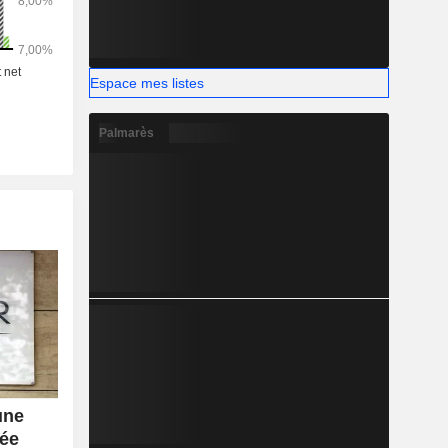
Espace mes listes
Palmarès
une
ée