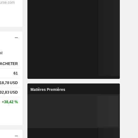
s
at
ACHETER
61
18,78
USD
Matières Premières
02,83
USD
+38,42 %