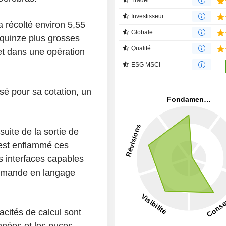
Investisseur
a récolté environ 5,55
Globale
s quinze plus grosses
Qualité
et dans une opération
ESG MSCI
isé pour sa cotation, un
uite de la sortie de
'est enflammé ces
s interfaces capables
ommande en langage
acités de calcul sont
nnées et les puces