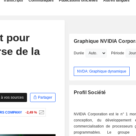
Transcripts
Communiqués
Publications officielles
Autres langues
t pour
Graphique NVIDIA Corpor
rse de la
Durée
Période
NVDA: Graphique dynamique
Profil Société
 à vos sources
Partager
RS COMPANY
-2,49 %
NVIDIA Corporation est le n° 1 mon
conception, du développement
commercialisation de processeurs 
programmables. Le groupe d