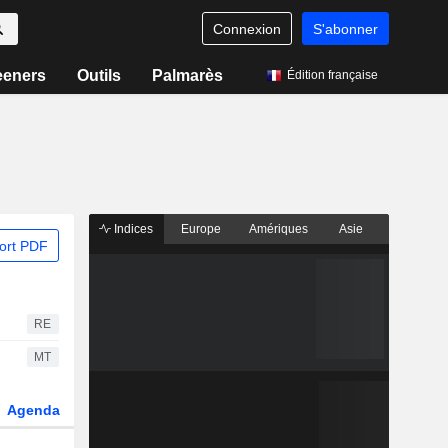
Connexion
S'abonner
eeners
Outils
Palmarès
Édition française
Indices
Europe
Amériques
Asie
ort PDF
RE
MT
Agenda
Secteur
Dérivés
Fonds et ETFs