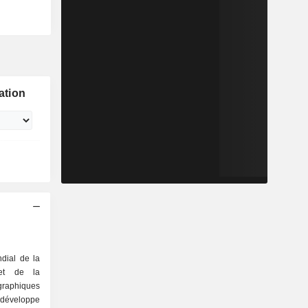
ation
dial de la
 et de la
graphiques
éveloppe