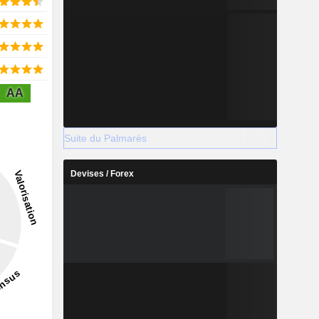
AA
Suite du Palmarès
Devises / Forex