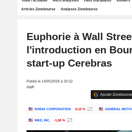
Toute l'actualité
Reco analystes
Faits marquants
Insiders
Articles Zonebourse
Analyses Zonebourse
Euphorie à Wall Stree
l'introduction en Bou
start-up Cerebras
Publié le 14/05/2026 à 20:32
AWP
Ajouter Zonebourse
NVIDIA CORPORATION
-0,10 %
GENERAL MOTO
NIKE, INC.
-1,06 %