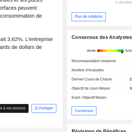
terfaces peuvent
la consommation de
Plus de notations
Consensus des Analyste
ait 3,62%. L'entreprise
iards de dollars de
Vente
Ach
Recommandation moyenne
Nombre d'Analystes
Dernier Cours de Cloture
2
Objectif de cours Moyen
3
Ecart / Objectif Moyen
e à vos sources
Partager
Consensus
Révisions de Bénéfices