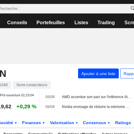
Conseils
Portefeuilles
Listes
Trading
Scr
ON
Ajouter à une liste
Rapp
1040
Semi-conducteurs
Pré-ouverture
01:23:04
06/08
AMD accentue son pari sur l'inférence IA avec le rachat de Taalas face à une concurrence accrue
19,62
+0,29 %
06/08
Nvidia envisage de réduire la mémoire de sa puce Rubin Ultra
Société
Finances
Valorisation
Consensus
Ratings