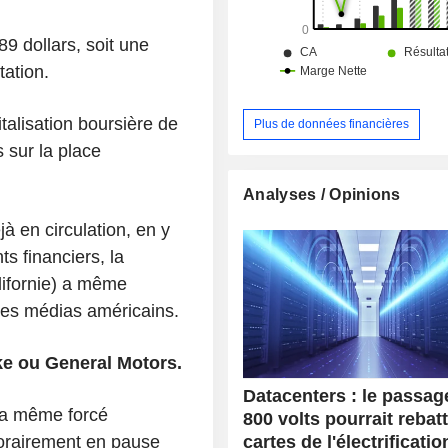
jeux, télécommandes, etc.), des log
l'informatique visuelle et virt
plateformes pour les système
9 dollars, soit une
divertissement automobiles et des p
tation.
de collaboration dans le cloud. Le CA par
secteur d'activité se ventile entre 
données (88,3%), jeux (8,7%), vis
italisation boursière de
Plus de données financières
professionnelle (1,4%), automobile
s sur la place
autres (0,3%). La répartition géographique du
CA est la suivante : Etats-Unis
Analyses / Opinions
Singapour (18,2%), Taïwan (15,8%)
Hong Kong (13,1%) et autres (6%).
à en circulation, en y
ts financiers, la
lifornie) a même
 les médias américains.
ke ou General Motors.
Datacenters : le passag
 a même forcé
800 volts pourrait rebatt
cartes de l'électrificatio
porairement en pause