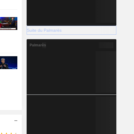
Suite du Palmarès
Palmarès