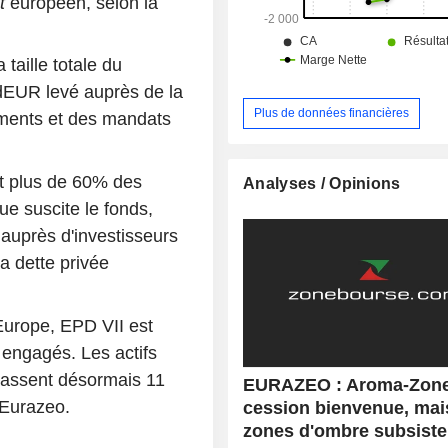
t
européen, selon la
aille totale du
dEUR levé auprès de la
Plus de données financières
ments et des mandats
nt plus de 60% des
Analyses / Opinions
ue suscite le fonds,
auprès d'investisseurs
la dette privée
Europe, EPD VII est
engagés. Les actifs
épassent désormais 11
EURAZEO : Aroma-Zone
'Eurazeo.
cession bienvenue, mai
zones d'ombre subsiste