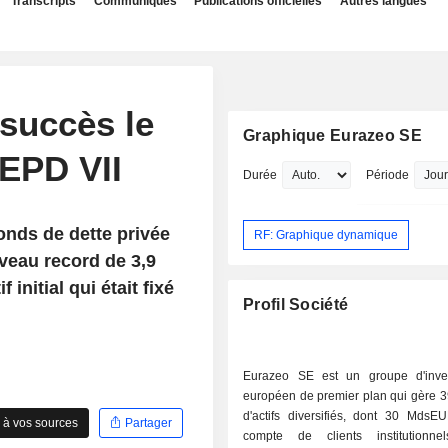
Transcripts
Communiqués
Publications officielles
Autres langues
succès le
Graphique Eurazeo SE
 EPD VII
Durée
Période
onds de dette privée
RF: Graphique dynamique
iveau record de 3,9
nitial qui était fixé
Profil Société
Eurazeo SE est un groupe d'inve
européen de premier plan qui gère
d'actifs diversifiés, dont 30 MdsE
 à vos sources
Partager
compte de clients institutionn