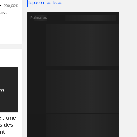
Espace mes listes
Palmarès
 : une
s des
nt