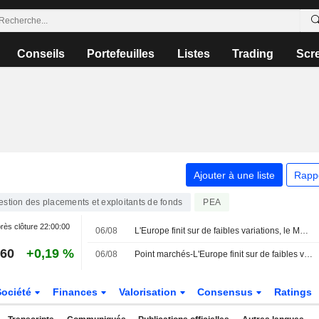
Conseils
Portefeuilles
Listes
Trading
Scr
Ajouter à une liste
Rapp
estion des placements et exploitants de fonds
PEA
rès clôture
22:00:00
06/08
L'Europe finit sur de faibles variations, le Moyen-Orient inquiète de nouveau
,60
+0,19 %
06/08
Point marchés-L'Europe finit sur de faibles variations, le Moyen-Orient inquiète de nouveau
Société
Finances
Valorisation
Consensus
Ratings