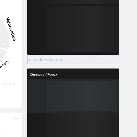
Suite du Palmarès
Devises / Forex
s
at