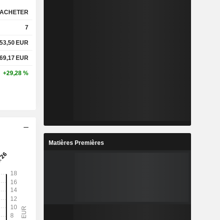
ACHETER
7
53,50
EUR
69,17
EUR
+29,28 %
Matières Premières