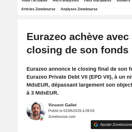
Toute l'actualité
Reco analystes
Faits marquants
Insiders
Articles Zonebourse
Analyses Zonebourse
Eurazeo achève avec 
closing de son fonds
Eurazeo annonce le closing final de son f
Eurazeo Private Debt VII (EPD VII), à un n
MdsEUR, dépassant largement son objectif i
à 3 MdsEUR.
Vincent Gallet
Publié le 02/06/2026 à 09:04
Zonebourse.com
Ajouter Zonebourse