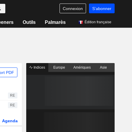
Connexion
S'abonner
eeners
Outils
Palmarès
Édition française
Indices
Europe
Amériques
Asie
ort PDF
RE
RE
Agenda
Secteur
Dérivés
Fonds et ETFs