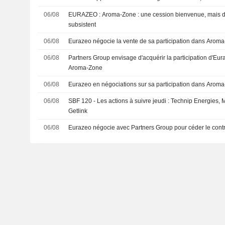
06/08
EURAZEO : Aroma-Zone : une cession bienvenue, mais des zones d'ombre
subsistent
06/08
Eurazeo négocie la vente de sa participation dans Arom
06/08
Partners Group envisage d'acquérir la participation d'Eur
Aroma-Zone
06/08
Eurazeo en négociations sur sa participation dans Arom
06/08
SBF 120 - Les actions à suivre jeudi : Technip Energies,
Getlink
06/08
Eurazeo négocie avec Partners Group pour céder le cont