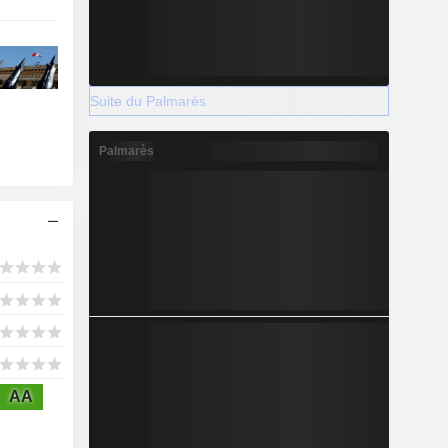
Suite du Palmarès
Palmarès
AA