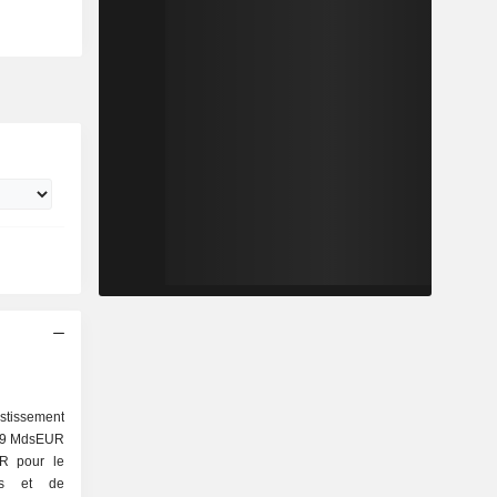
stissement
 39 MdsEUR
UR pour le
els et de