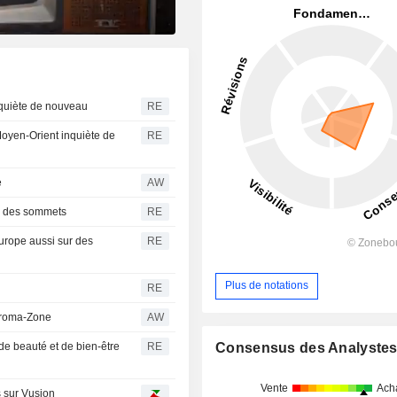
inquiète de nouveau
RE
 Moyen-Orient inquiète de
RE
e
AW
r des sommets
RE
urope aussi sur des
RE
Plus de notations
RE
Aroma-Zone
AW
Consensus des Analyste
de beauté et de bien-être
RE
Vente
Ach
s sur Vusion