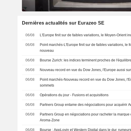
Dernières actualités sur Eurazeo SE
06/08
L'Europe finit sur de faibles variations, le Moyen-Orient 
06/08
Point marchés-L'Europe finit sur de faibles variations, le
nouveau
06/08
Bourse Zurich: les indices terminent proches de l'équilibr
06/08
Nouveau record en vue du Dow Jones, l'Europe aussi su
06/08
Point marchés-Nouveau record en vue du Dow Jones, l'E
sommets
06/08
Opérations du jour - Fusions et acquisitions
06/08
Partners Group entame des négociations pour acquérir 
06/08
Partners Group en négociations pour racheter la marque 
Aroma-Zone
06/08
Bourse : AppLovin et Western Digital dans le dur, rumeur