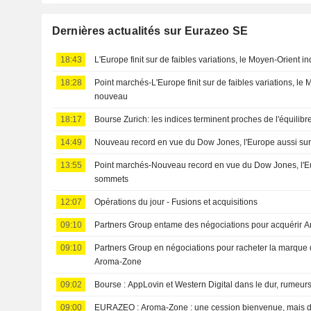
Dernières actualités sur Eurazeo SE
18:43
L'Europe finit sur de faibles variations, le Moyen-Orient 
18:28
Point marchés-L'Europe finit sur de faibles variations, le
nouveau
18:17
Bourse Zurich: les indices terminent proches de l'équilibr
14:49
Nouveau record en vue du Dow Jones, l'Europe aussi su
13:55
Point marchés-Nouveau record en vue du Dow Jones, l'E
sommets
12:07
Opérations du jour - Fusions et acquisitions
09:10
Partners Group entame des négociations pour acquérir 
09:10
Partners Group en négociations pour racheter la marque 
Aroma-Zone
09:02
Bourse : AppLovin et Western Digital dans le dur, rumeur
09:00
EURAZEO : Aroma-Zone : une cession bienvenue, mais des zones d'ombre