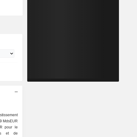
stissement
 39 MdsEUR
UR pour le
els et de