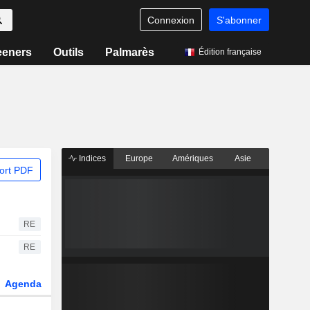
Connexion
S'abonner
eeners
Outils
Palmarès
Édition française
Indices
Europe
Amériques
Asie
ort PDF
RE
RE
Agenda
Secteur
Dérivés
Fonds et ETFs