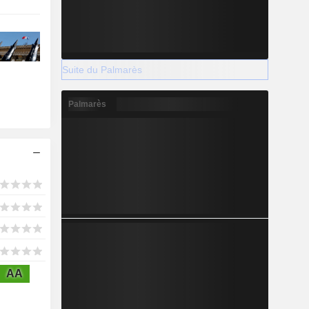
Suite du Palmarès
Palmarès
AA