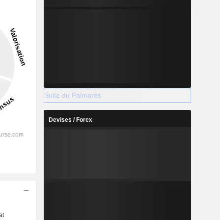
Suite du Palmarès
Devises / Forex
s
at