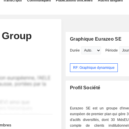
Transcripts
Communiqués
Publications officielles
Autres langues
A Group
Graphique Eurazeo SE
Durée
Période
RF: Graphique dynamique
Profil Société
Eurazeo SE est un groupe d'inve
européen de premier plan qui gère
d'actifs diversifiés, dont 30 MdsE
membres
compte de clients institutionn