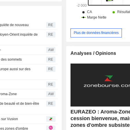
inquiète de nouveau
RE
Plus de données financières
 Moyen-Orient inquiète de
RE
e
AW
Analyses / Opinions
r des sommets
RE
urope aussi sur des
RE
RE
Aroma-Zone
AW
de beauté et de bien-être
RE
EURAZEO : Aroma-Zone
cession bienvenue, mai
s sur Vusion
zones d'ombre subsiste