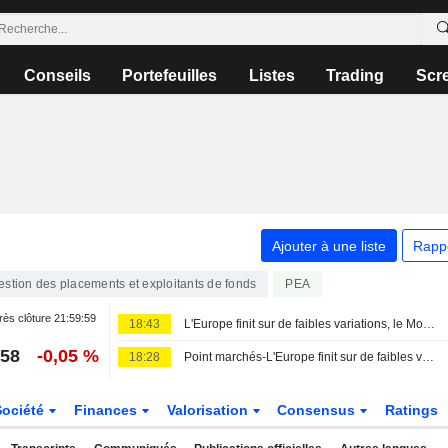
Conseils
Portefeuilles
Listes
Trading
Scr
Ajouter à une liste
Rapp
estion des placements et exploitants de fonds
PEA
ès clôture
21:59:59
18:43
L'Europe finit sur de faibles variations, le Moyen-Orient inquiète de nouveau
,58
-0,05 %
18:28
Point marchés-L'Europe finit sur de faibles variations, le Moyen-Orient inquiète de nouveau
Société
Finances
Valorisation
Consensus
Ratings