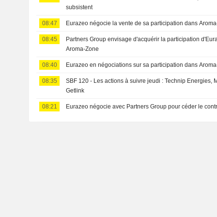
subsistent
08:47
Eurazeo négocie la vente de sa participation dans Arom
08:45
Partners Group envisage d'acquérir la participation d'Eur
Aroma-Zone
08:40
Eurazeo en négociations sur sa participation dans Arom
08:35
SBF 120 - Les actions à suivre jeudi : Technip Energies,
Getlink
08:21
Eurazeo négocie avec Partners Group pour céder le cont