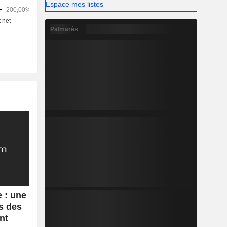
Espace mes listes
Palmarès
 : une
s des
nt