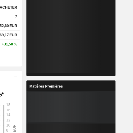
ACHETER
7
52,60
EUR
69,17
EUR
+31,50 %
Matières Premières