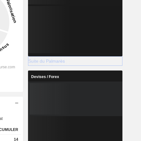
Suite du Palmarès
Devises / Forex
s
at
CUMULER
14