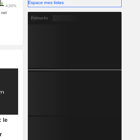
Espace mes listes
Palmarès
 le
r