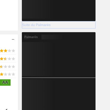
Suite du Palmarès
Palmarès
AA