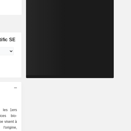
ific SE
i les 1ers
ices bio-
pe visent à
 l'origine,