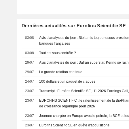
Dernières actualités sur Eurofins Scientific SE
03/08
Avis d'analystes du jour : Stellantis toujours sous pressio
banques françaises
03/08
Tout est sous contrôle ?
29/07
Avis d'analystes du jour : Safran superstar, Kering se rac
29/07
La grande rotation continue
24/07
100 dollars et un paquet de claques
23/07
Transcript : Eurofins Scientific SE, H1 2026 Earnings Call
23/07
EUROFINS SCIENTIFIC : le ralentissement de la BioPharma interroge sur l'objectif
de croissance organique pour 2026
23/07
Journée chargée en Europe avec le pétrole, la BCE et les 
23/07
Eurofins Scientific SE en quête d'acquisitions