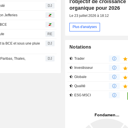
l'objectif de croissance
asté
DJ
organique pour 2026
on Jefferies
Le 23 juillet 2026 à 18:12
a BCE
Plus d'analyses
ute
RE
t la BCE et sous une pluie
DJ
Notations
Trader
 Paribas, Thales,
DJ
Investisseur
Globale
Qualité
ESG MSCI