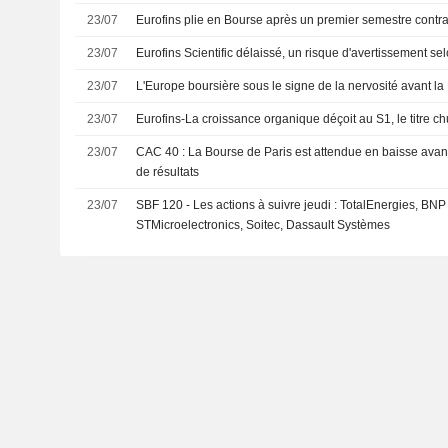
23/07
Eurofins plie en Bourse après un premier semestre contr
23/07
Eurofins Scientific délaissé, un risque d'avertissement sel
23/07
L'Europe boursière sous le signe de la nervosité avant l
23/07
Eurofins-La croissance organique déçoit au S1, le titre ch
23/07
CAC 40 : La Bourse de Paris est attendue en baisse avan
de résultats
23/07
SBF 120 - Les actions à suivre jeudi : TotalEnergies, BNP
STMicroelectronics, Soitec, Dassault Systèmes