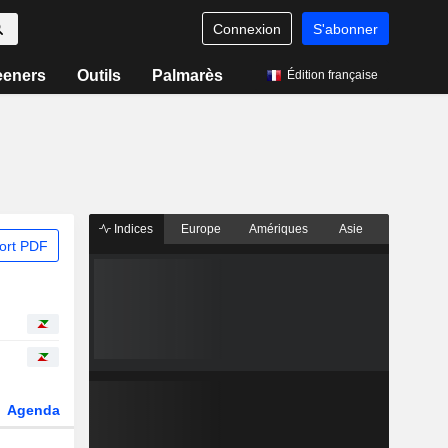
Connexion
S'abonner
eeners
Outils
Palmarès
Édition française
Indices
Europe
Amériques
Asie
ort PDF
Agenda
Secteur
Dérivés
Fonds et ETFs