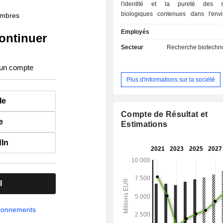
l'identité et la pureté des s
biologiques contenues dans l'env
membres
(eau, air, sol, etc.) et dans le
Employés
alimentaires, pharmaceutiques, cosm
ontinuer
d'hygiène. A fin 2025, Eurofins Scientific SE
Secteur
Recherche biotechno
détient un portefeuille de plus 
méthodes analytiques et dispo
 un compte
laboratoires dans le monde. La répartition
Plus d'informations sur la société
géographique du CA est la suivant
(52,5%), Amérique du Nord (36,8%)
le
(10,7%).
Compte de Résultat et
e
Estimations
dIn
l
abonnements