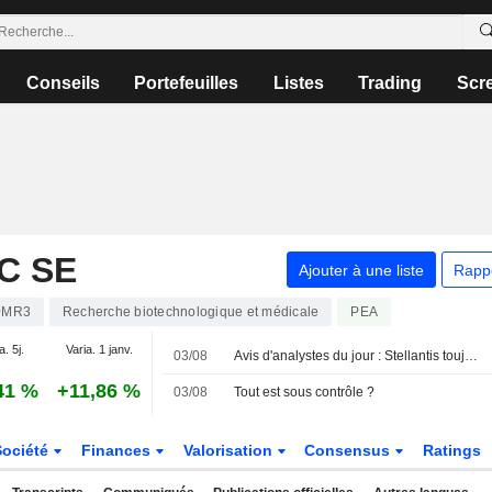
Conseils
Portefeuilles
Listes
Trading
Scr
C SE
Ajouter à une liste
Rapp
0MR3
Recherche biotechnologique et médicale
PEA
a. 5j.
Varia. 1 janv.
03/08
Avis d'analystes du jour : Stellantis toujours sous pression, KBW revalorise les banques françaises
41 %
+11,86 %
03/08
Tout est sous contrôle ?
Société
Finances
Valorisation
Consensus
Ratings