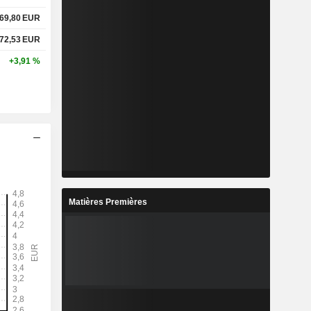
69,80
EUR
72,53
EUR
+3,91 %
Matières Premières