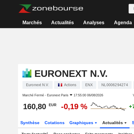
Marchés
Actualités
Analyses
Agenda
EURONEXT N.V.
Euronext N.V.
Actions
ENX
NL0006294274
Marché Fermé -
Euronext Paris
17:55:00 06/08/2026
V
160,80
-0,19 %
EUR
+
Synthèse
Cotations
Graphiques
Actualités