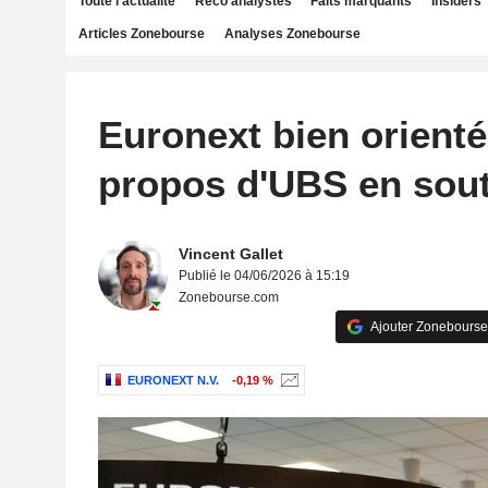
Toute l'actualité
Reco analystes
Faits marquants
Insiders
Articles Zonebourse
Analyses Zonebourse
Euronext bien orienté
propos d'UBS en sout
Vincent Gallet
Publié le 04/06/2026 à 15:19
Zonebourse.com
Ajouter Zonebourse
EURONEXT N.V.
-0,19 %