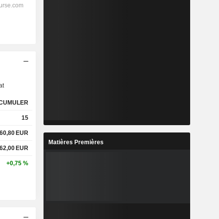
s
at
CUMULER
15
60,80
EUR
Matières Premières
62,00
EUR
+0,75 %