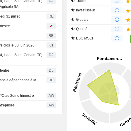
Trader
t, Icade, Saint-Gobain, TP,
DJ
 Agricole SA
Investisseur
edi 31 juillet
RE
Globale
imestre
Qualité
RE
ESG MSCI
e clos le 30 juin 2026
CI
t, Icade, Saint-Gobain, TP,
DJ
ttentes
DJ
sant la dépendance à la
RE
 IPO au 2ème trimestre
AW
ntreprises
AW