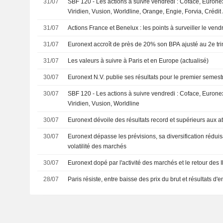
31/07
SBF 120 - Les actions à suivre vendredi : Coface, Euronex
Viridien, Vusion, Worldline, Orange, Engie, Forvia, Crédit
31/07
Actions France et Benelux : les points à surveiller le vendr
31/07
Euronext accroît de près de 20% son BPA ajusté au 2e tr
31/07
Les valeurs à suivre à Paris et en Europe (actualisé)
30/07
Euronext N.V. publie ses résultats pour le premier semestr
30/07
SBF 120 - Les actions à suivre vendredi : Coface, Euronex
Viridien, Vusion, Worldline
30/07
Euronext dévoile des résultats record et supérieurs aux a
30/07
Euronext dépasse les prévisions, sa diversification rédui
volatilité des marchés
30/07
Euronext dopé par l'activité des marchés et le retour des
28/07
Paris résiste, entre baisse des prix du brut et résultats d'e