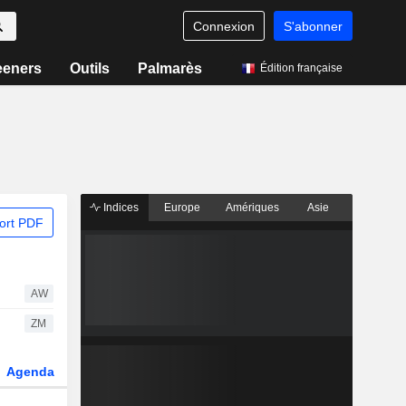
Connexion
S'abonner
eeners
Outils
Palmarès
Édition française
Indices
Europe
Amériques
Asie
ort PDF
AW
ZM
Agenda
Secteur
Dérivés
Fonds et ETFs