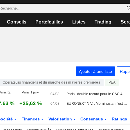
Conseils
Portefeuilles
Listes
Trading
Scr
Ajouter à une liste
Rapp
Opérateurs financiers et du marché des matières premières
PEA
aria. 5j.
Varia. 1 janv.
04/08
Paris : double record pour le CAC 40, en séance et en clôture
7,63 %
+25,62 %
04/08
EURONEXT N.V. : Morningstar n'est plus neutre mais vendeur
Société
Finances
Valorisation
Consensus
Ratings