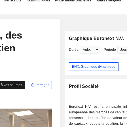
Transcripts
Communiqués
Publications officielles
Autres langues
, des
Graphique Euronext N.V.
ien
Durée
Période
ENX: Graphique dynamique
 à vos sources
Partager
Profil Société
Euronext N.V. est la principale inf
européenne des marchés de capitaux
l'ensemble de la chaîne de valeur d
de capitaux, depuis la cotation, la n