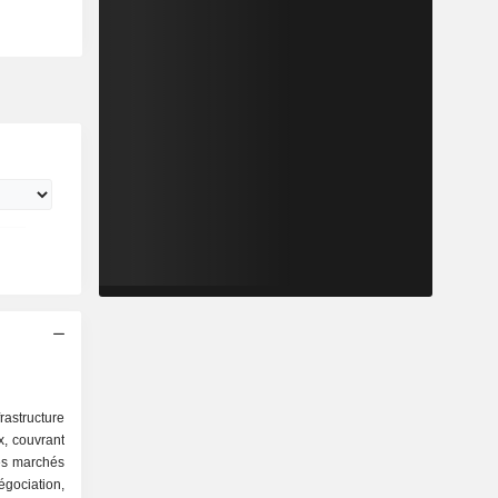
rastructure
, couvrant
es marchés
égociation,