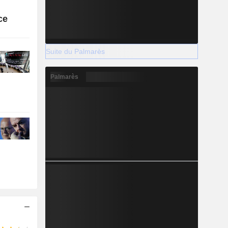
ce
Suite du Palmarès
Palmarès