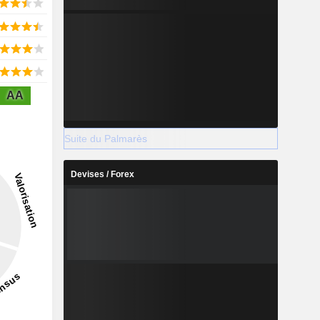
AA
Suite du Palmarès
Devises / Forex