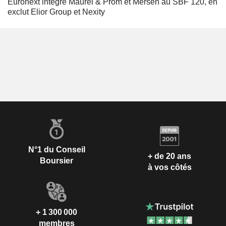
Euronext intègre Maurel & Prom et Mersen au SBF 120, en
exclut Elior Group et Nexity
N°1 du Conseil
+ de 20 ans
Boursier
à vos côtés
+ 1 300 000
membres