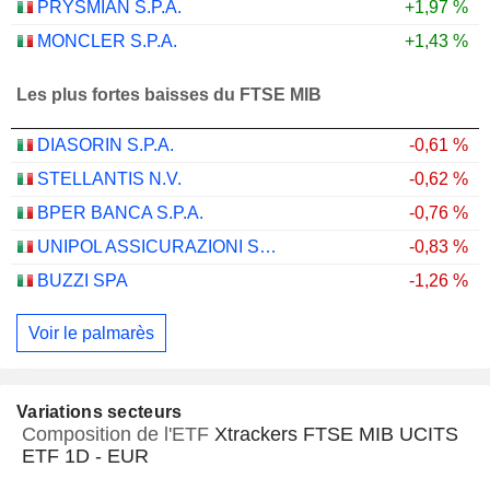
PRYSMIAN S.P.A.
+1,97 %
MONCLER S.P.A.
+1,43 %
Les plus fortes baisses du FTSE MIB
DIASORIN S.P.A.
-0,61 %
STELLANTIS N.V.
-0,62 %
BPER BANCA S.P.A.
-0,76 %
UNIPOL ASSICURAZIONI S.P.A.
-0,83 %
BUZZI SPA
-1,26 %
Voir le palmarès
Variations secteurs
Composition de l'ETF
Xtrackers FTSE MIB UCITS
ETF 1D - EUR