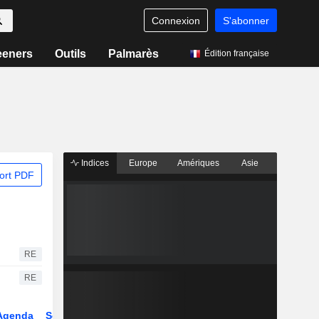
Connexion
S'abonner
eeners
Outils
Palmarès
Édition française
Indices
Europe
Amériques
Asie
ort PDF
RE
RE
Agenda
Secteur
Dérivés
Fonds et ETFs