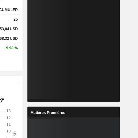
CUMULER
25
53,04
USD
68,32
USD
+9,98 %
Matières Premières