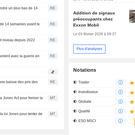
eindre un plus bas de 14
RE
Addition de signaux
préoccupants chez
s de 14 semaines avant le
RE
Exxon Mobil
Le 03 février 2026 à 09:37
aut niveau depuis 2022
RE
Plus d'analyses
volent avec la guerre en
RE
Notations
 une baisse des prix des
RE
Trader
Investisseur
 Jones Act pour freiner la
MT
Globale
Qualité
a loi Jones pour tenter de
MT
ESG MSCI