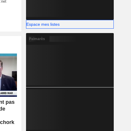
Espace mes listes
Palmarès
nt pas
 de
Schork