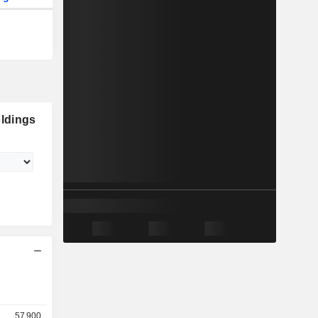
ldings
57 900