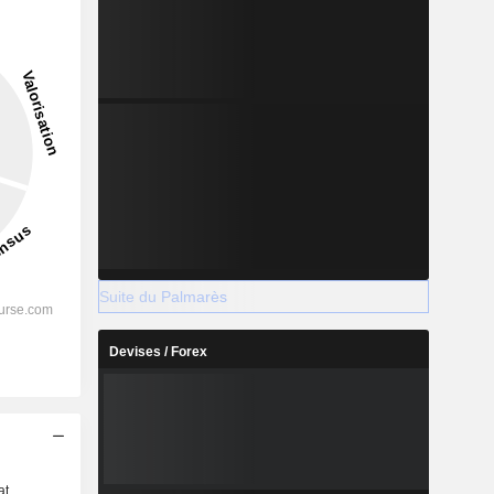
Suite du Palmarès
Devises / Forex
s
at