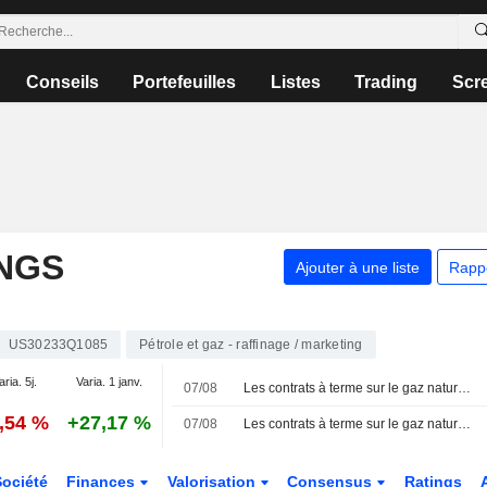
Conseils
Portefeuilles
Listes
Trading
Scr
NGS
Ajouter à une liste
Rapp
US30233Q1085
Pétrole et gaz - raffinage / marketing
aria. 5j.
Varia. 1 janv.
07/08
Les contrats à terme sur le gaz naturel américain progressent grâce à la hausse des flux d'exportation de GNL
1,54 %
+27,17 %
07/08
Les contrats à terme sur le gaz naturel américain progressent grâce à la hausse des exportations de GNL
Société
Finances
Valorisation
Consensus
Ratings