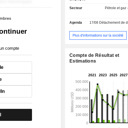
Secteur
Pétrole et gaz -
membres
Agenda
17/08
Détachement de dividende
ontinuer
Plus d'informations sur la société
 un compte
Compte de Résultat et
Estimations
le
e
dIn
l