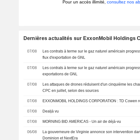
Pour un accès illimité,
consultez nos 
Dernières actualités sur ExxonMobil Holdings 
07/08
Les contrats à terme sur le gaz naturel américain progre
flux d'exportation de GNL
07/08
Les contrats à terme sur le gaz naturel américain progre
exportations de GNL
07/08
Les attaques de drones réduisent d'un cinquième les cha
CPC en juillet, selon des sources
07/08
EXXONMOBIL HOLDINGS CORPORAT
07/08
Dealjà vu
07/08
MORNING BID AMERICAS - Un air de déjà-vu
06/08
La gouverneure de Virginie annonce son intervention dans
Dominion et NextEra