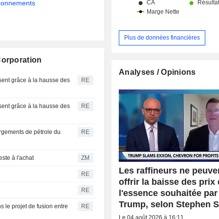
abonnements
Plus de données financières
Corporation
Analyses / Opinions
ssent grâce à la hausse des
RE
ssent grâce à la hausse des
RE
rgements de pétrole du
RE
ION : TD Cowen reste à l'achat
ZM
Les raffineurs ne peuve
RE
offrir la baisse des prix
RE
l'essence souhaitée par
Trump, selon Stephen 
 le projet de fusion entre
RE
Le 04 août 2026 à 16:11