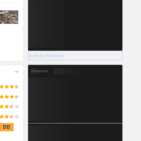
Suite du Palmarès
Palmarès
BB