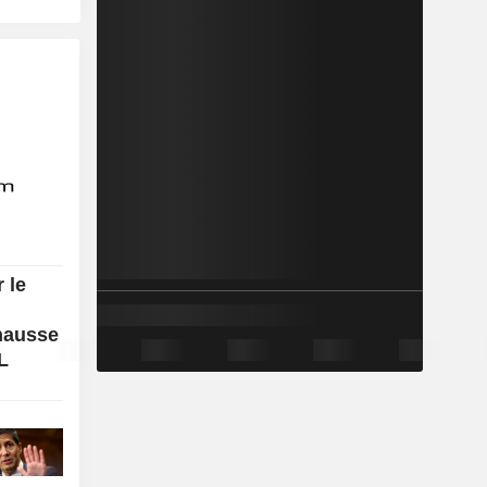
 le
 hausse
L