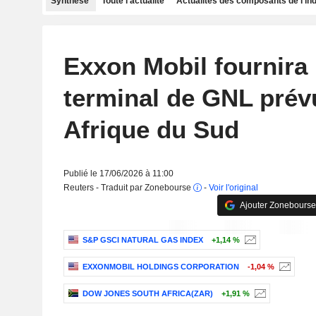
Synthèse
Toute l'actualité
Actualités des composants de l'in
Exxon Mobil fournira 
terminal de GNL prév
Afrique du Sud
Publié le 17/06/2026 à 11:00
Reuters - Traduit par Zonebourse
-
Voir l'original
Ajouter Zonebourse
S&P GSCI NATURAL GAS INDEX
+1,14 %
EXXONMOBIL HOLDINGS CORPORATION
-1,04 %
DOW JONES SOUTH AFRICA(ZAR)
+1,91 %