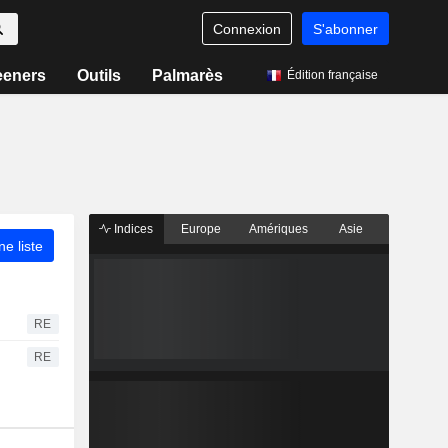
Connexion
S'abonner
eeners
Outils
Palmarès
Édition française
Indices
Europe
Amériques
Asie
ne liste
RE
RE