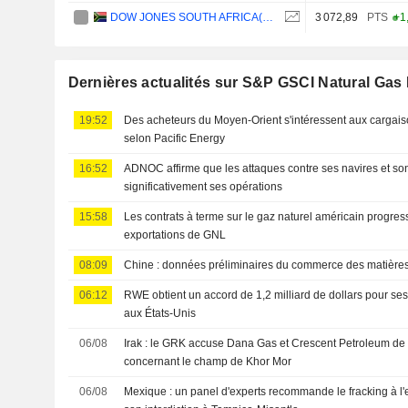
DOW JONES SOUTH AFRICA(ZAR)
3 072,89
PTS
+1
Dernières actualités sur S&P GSCI Natural Gas
19:52
Des acheteurs du Moyen-Orient s'intéressent aux cargai
selon Pacific Energy
16:52
ADNOC affirme que les attaques contre ses navires et so
significativement ses opérations
15:58
Les contrats à terme sur le gaz naturel américain progre
exportations de GNL
08:09
Chine : données préliminaires du commerce des matières 
06:12
RWE obtient un accord de 1,2 milliard de dollars pour ses
aux États-Unis
06/08
Irak : le GRK accuse Dana Gas et Crescent Petroleum de v
concernant le champ de Khor Mor
06/08
Mexique : un panel d'experts recommande le fracking à l