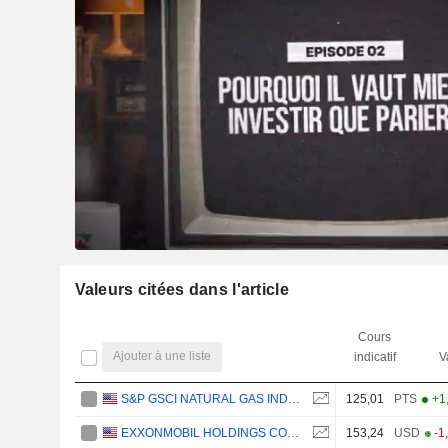
Valeurs citées dans l'article
Cours
Ajouter à une liste
indicatif
V
S&P GSCI NATURAL GAS INDEX
125,01
PTS
+1
EXXONMOBIL HOLDINGS CORPORATION
153,24
USD
-1