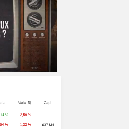
aria.
Varia. 5j.
Capi.
-2,59 %
-
,14 %
-1,33 %
,04 %
637 Md