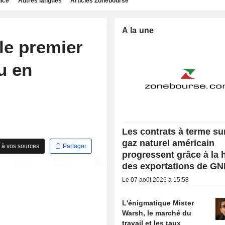
dice
Autres langues
Articles Zonebourse
A la une
le premier
u en
Les contrats à terme sur
gaz naturel américain
 à vos sources
Partager
progressent grâce à la
des exportations de GN
Le 07 août 2026 à 15:58
L'énigmatique Mister
Warsh, le marché du
travail et les taux