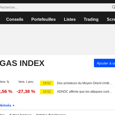
Conseils
Portefeuilles
Listes
Trading
Scr
 GAS INDEX
Ajouter à u
Varia. 5j.
Varia. 1 janv.
19:52
Des acheteurs du Moyen-Orient s'intéressent aux cargaisons de GNL canadien, selon Pacific Energy
2,56 %
-27,38 %
16:52
ADNOC affirme que les attaques contre ses navires et son personnel impactent significativement ses opérations
Dérivés