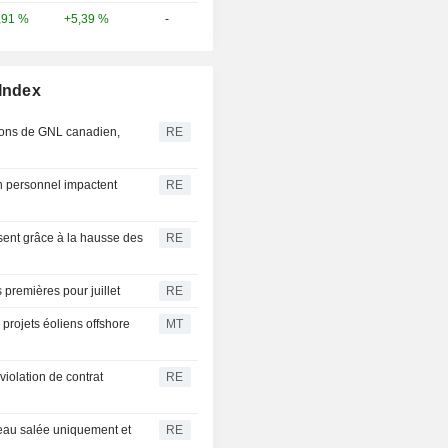
+5,39 %
-
,91 %
 Index
sons de GNL canadien,
RE
n personnel impactent
RE
ssent grâce à la hausse des
RE
premières pour juillet
RE
 projets éoliens offshore
MT
iolation de contrat
RE
'eau salée uniquement et
RE