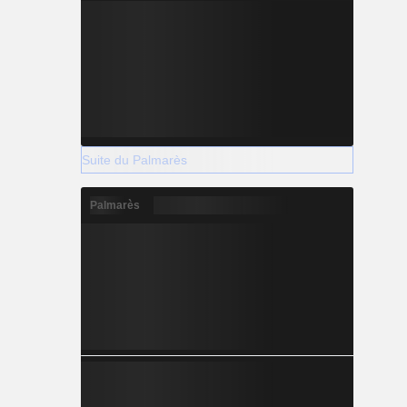
Suite du Palmarès
Palmarès