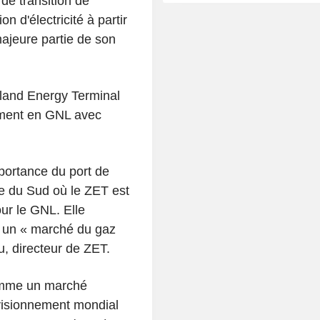
 de transition de
n d'électricité à partir
ajeure partie de son
uland Energy Terminal
ement en GNL avec
mportance du port de
que du Sud où le ZET est
our le GNL. Elle
ir un « marché du gaz
u, directeur de ZET.
comme un marché
ovisionnement mondial