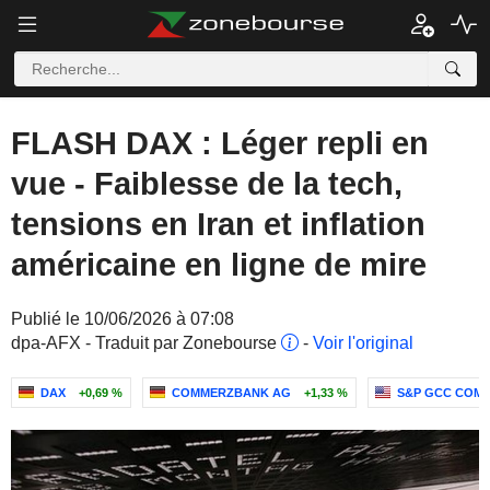
FLASH DAX : Léger repli en
vue - Faiblesse de la tech,
tensions en Iran et inflation
américaine en ligne de mire
Publié le 10/06/2026 à 07:08
dpa-AFX - Traduit par Zonebourse
-
Voir l'original
DAX
+0,69 %
COMMERZBANK AG
+1,33 %
S&P GCC COMPO