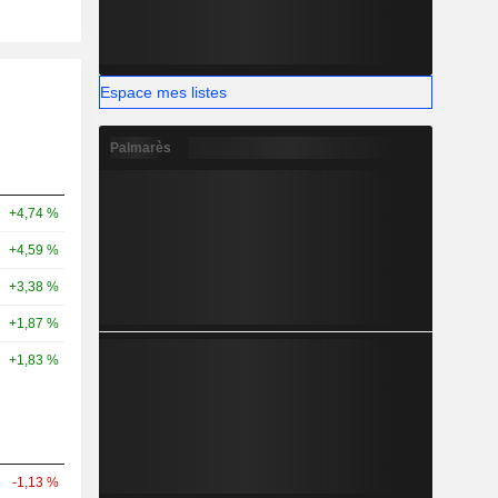
Espace mes listes
Palmarès
+4,74 %
+4,59 %
+3,38 %
+1,87 %
+1,83 %
-1,13 %