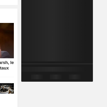
rsh, le
 taux