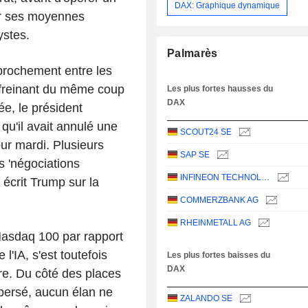
DAX: Graphique dynamique
er ses moyennes
ystes.
Palmarès
pprochement entre les
 freinant du même coup
Les plus fortes hausses du
DAX
ée, le président
qu'il avait annulé une
SCOUT24 SE
ur mardi. Plusieurs
SAP SE
s 'négociations
INFINEON TECHNOLOGIES AG
 écrit Trump sur la
COMMERZBANK AG
RHEINMETALL AG
Nasdaq 100 par rapport
 l'IA, s'est toutefois
Les plus fortes baisses du
DAX
re. Du côté des places
spersé, aucun élan ne
ZALANDO SE