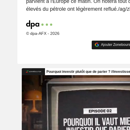
parvient à l'Europe ce matin. On notera tout
élevés du pétrole ont légèrement reflué./ag/z
© dpa-AFX - 2026
Ajouter Zonebours