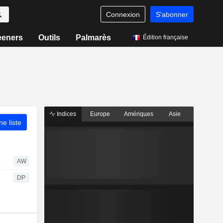
Connexion
S'abonner
eeners
Outils
Palmarès
Édition française
Indices
Europe
Amériques
Asie
ne liste
AW
DP