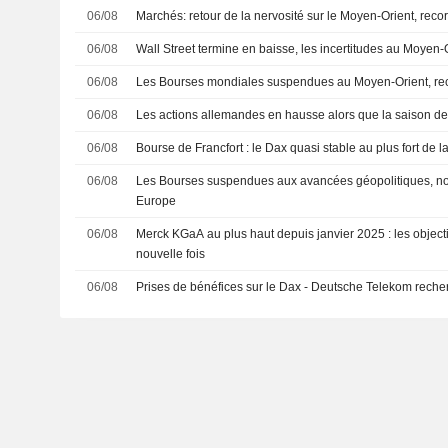
06/08
Marchés: retour de la nervosité sur le Moyen-Orient, rec
06/08
Wall Street termine en baisse, les incertitudes au Moyen-
06/08
Les Bourses mondiales suspendues au Moyen-Orient, re
06/08
Les actions allemandes en hausse alors que la saison des
06/08
Bourse de Francfort : le Dax quasi stable au plus fort de l
06/08
Les Bourses suspendues aux avancées géopolitiques, n
Europe
06/08
Merck KGaA au plus haut depuis janvier 2025 : les object
nouvelle fois
06/08
Prises de bénéfices sur le Dax - Deutsche Telekom reche