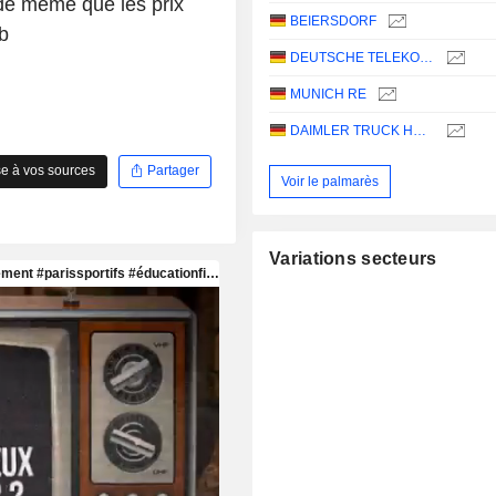
 de même que les prix
BEIERSDORF
b
DEUTSCHE TELEKOM AG
MUNICH RE
DAIMLER TRUCK HOLDING AG
e à vos sources
Partager
Voir le palmarès
Variations secteurs