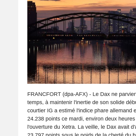
FRANCFORT (dpa-AFX) - Le Dax ne parvient
temps, à maintenir l'inertie de son solide dé
courtier IG a estimé l'indice phare allemand
24.238 points ce mardi, environ deux heures
l'ouverture du Xetra. La veille, le Dax avait 
23.797 points sous le poids de la cherté du b