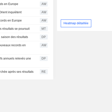
ords en Europe
AW
Orient inquiètent
AW
cords en Europe
AW
Heatmap détaillée
 résultats se poursuit
MT
a saison des résultats
DP
ouveaux records en
AW
ifs annuels relevés une
DP
rchée après ses résultats
RE