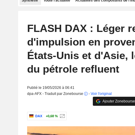
Synthèse
Toute l'actualité
Actualités des composants de l'in
FLASH DAX : Léger re
d'impulsion en prove
États-Unis et d'Asie, 
du pétrole refluent
Publié le 19/05/2026 à 06:41
dpa-AFX - Traduit par Zonebourse
-
Voir l'original
Ajouter Zonebourse
DAX
+0,68 %