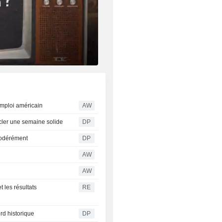
emploi américain
AW
ucler une semaine solide
DP
modérément
DP
AW
AW
t les résultats
RE
rd historique
DP