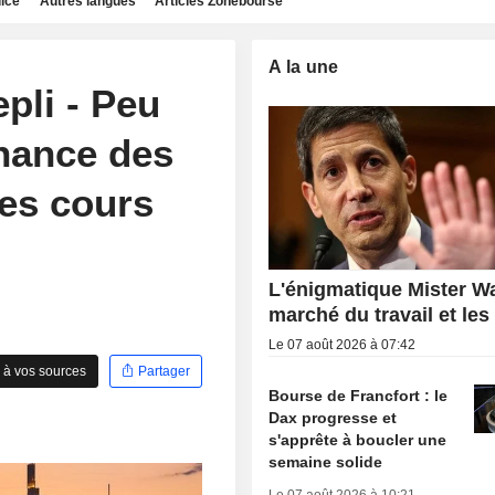
dice
Autres langues
Articles Zonebourse
A la une
pli - Peu
nance des
les cours
L'énigmatique Mister Wa
marché du travail et les
Le 07 août 2026 à 07:42
 à vos sources
Partager
Bourse de Francfort : le
Dax progresse et
s'apprête à boucler une
semaine solide