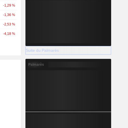
-1,29 %
-1,36 %
-2,53 %
-4,18 %
Suite du Palmarès
Palmarès