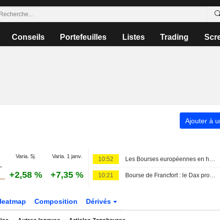
Conseils
Portefeuilles
Listes
Trading
Scr
Ajouter à u
Varia. 5j.
Varia. 1 janv.
10:52
Les Bourses européennes en hausse dans l'attente de l'emploi américain
+2,58 %
+7,35 %
10:21
Bourse de Francfort : le Dax progresse et s'apprête à boucler une semaine solide
Heatmap
Composition
Dérivés