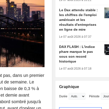
Le 07 août 2026 à 10:21
Le Dax attendu stable :
les chiffres de l'emploi
américain et les
résultats d'entreprises
en ligne de mire
Le 07 août 2026 à 07:37
DAX FLASH : L'indice
phare marque le pas
sous son record
historique
Le 07 août 2026 à 07:18
 pas, dans un premier
but de semaine. Le
Graphique
 en baisse de 0,3 % à
 et demie avant
Durée
Période
d'abord sombré jusqu'à
rut, avant d'opérer un