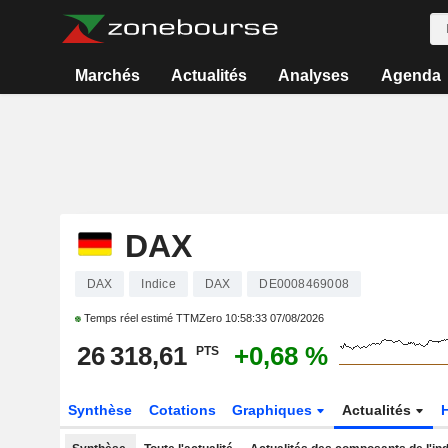
Marchés
Actualités
Analyses
Agenda
DAX
DAX
Indice
DAX
DE0008469008
Temps réel estimé TTMZero
10:58:33 07/08/2026
26 318,61
+0,68 %
PTS
Synthèse
Cotations
Graphiques
Actualités