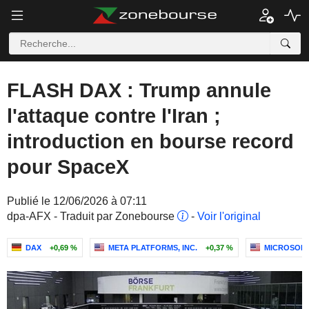
FLASH DAX : Trump annule
l'attaque contre l'Iran ;
introduction en bourse record
pour SpaceX
Publié le 12/06/2026 à 07:11
dpa-AFX - Traduit par Zonebourse
-
Voir l'original
DAX
+0,69 %
META PLATFORMS, INC.
+0,37 %
MICROSOF