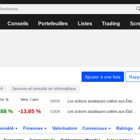
Conseils
Portefeuilles
Listes
Trading
Scr
Ajouter à une liste
Rapp
34
Services et conseils en informatique
ia. 5j.
Varia. 1 janv.
06/08
Les actions asiatiques cotées aux États-Unis sous forme d'ADR progressent lors de la séance de jeudi
,88 %
-13,65 %
03/08
Les actions asiatiques cotées aux États-Unis sous forme d'ADR progressent légèrement lors de la séance de lundi
Société
Finances
Valorisation
Consensus
Ratings