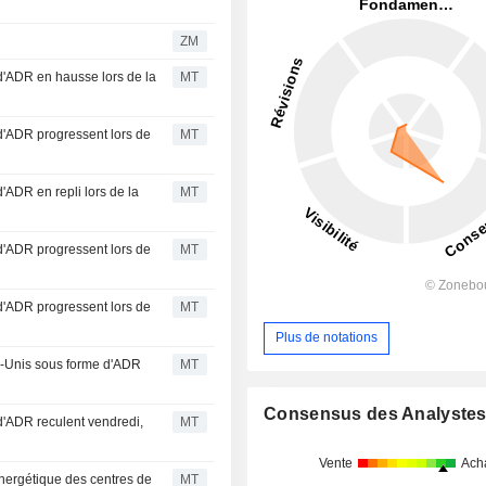
ZM
d'ADR en hausse lors de la
MT
d'ADR progressent lors de
MT
'ADR en repli lors de la
MT
d'ADR progressent lors de
MT
d'ADR progressent lors de
MT
Plus de notations
ts-Unis sous forme d'ADR
MT
Consensus des Analyste
d'ADR reculent vendredi,
MT
Vente
Ach
nergétique des centres de
MT