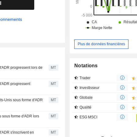
l
abonnements
Plus de données financières
Notations
d'ADR progressent lors de
MT
Trader
 d'ADR progressent
MT
Investisseur
Globale
ats-Unis sous forme d'ADR
MT
Qualité
s sous forme d'ADR lors
MT
ESG MSCI
d'ADR s'inscrivent en
MT