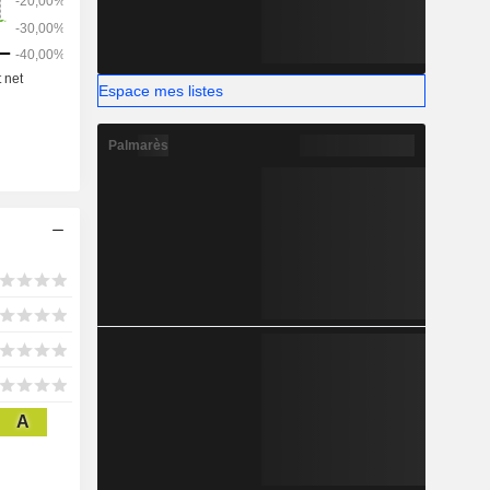
Espace mes listes
Palmarès
A