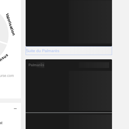
Suite du Palmarès
Palmarès
s
at