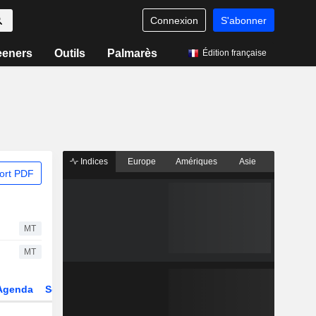
Connexion
S'abonner
eeners
Outils
Palmarès
Édition française
Indices
Europe
Amériques
Asie
ort PDF
MT
MT
Agenda
Secteur
Dérivés
Fonds et ETFs