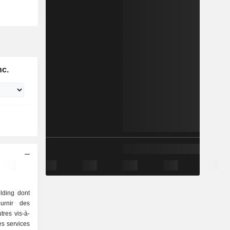
nc.
lding dont
ournir des
res vis-à-
es services