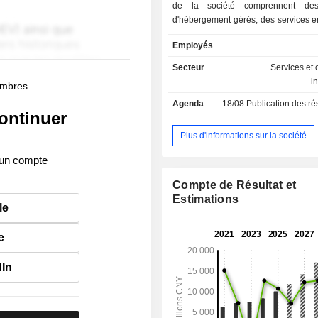
de la société comprennent des
d'hébergement gérés, des services e
des services de réseau privé virtuel
Employés
services d'hébergement gérés consis
services de détail gérés et des servi
Secteur
Services et 
gérés. Les services en nuage perm
i
membres
clients d'exécuter leurs applications 
Agenda
18/08
Publication des résultat
en utilisant l'infrastructure des tech
ontinuer
l'information (TI). Les services VPN é
réseaux privés des clients en établ
Plus d'informations sur la société
connexions sécurisées et dédiées
 un compte
l'Internet public. L'entrepri
principalement ses activités sur
Compte de Résultat et
national.
Estimations
le
e
dIn