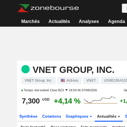
Marchés
Actualités
Analyses
Agenda
VNET GROUP, INC.
VNET Group, Inc.
Actions
VNET
US90138A10
Temps réel estimé
Cboe BZX
18:54:46 07/08/2026
Var
7,300
+4,14 %
USD
+1
Synthèse
Cotations
Graphiques
Actualités