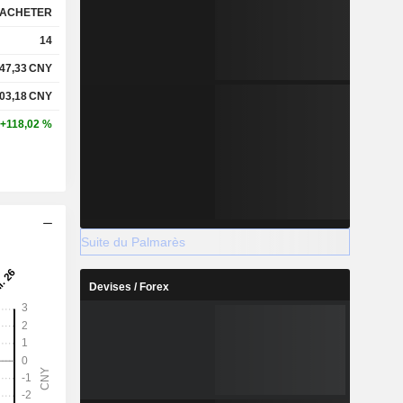
ACHETER
14
47,33
CNY
03,18
CNY
+118,02 %
Suite du Palmarès
Devises / Forex