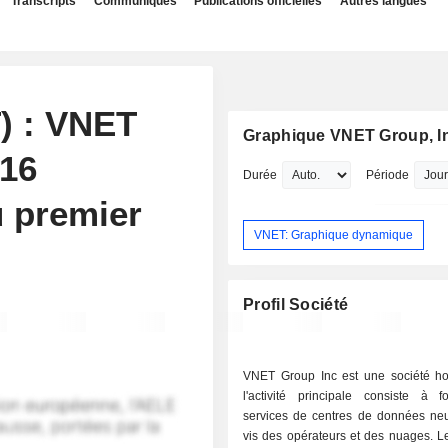
Transcripts
Communiqués
Publications officielles
Autres langues
) : VNET
Graphique VNET Group, I
.16
Durée
Période
 premier
VNET: Graphique dynamique
Profil Société
VNET Group Inc est une société ho
l'activité principale consiste à f
services de centres de données neut
vis des opérateurs et des nuages. L