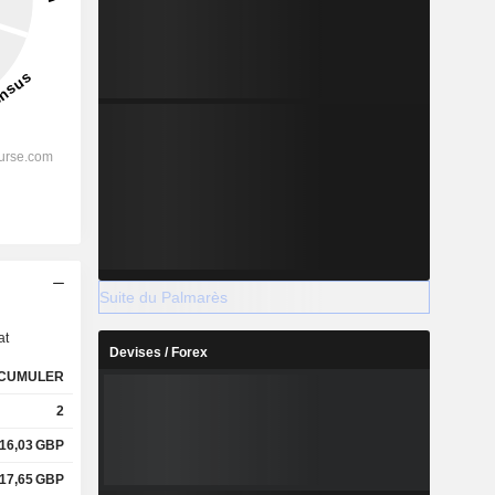
s
Suite du Palmarès
at
Devises / Forex
CUMULER
2
16,03
GBP
17,65
GBP