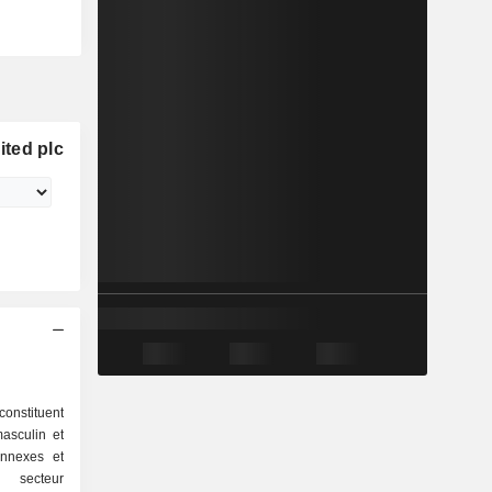
ted plc
constituent
asculin et
onnexes et
l secteur