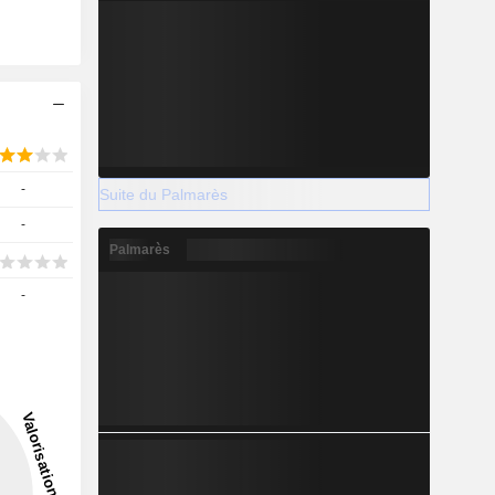
-
Suite du Palmarès
-
Palmarès
-