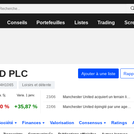
Conseils
Portefeuilles
Listes
Trading
Scr
D PLC
Ajouter à une liste
Rapp
4H1065
Loisirs et détente
. 5j.
Varia. 1 janv.
23/06
Manchester United acquiert un terrain lié à Blackstone pour son projet de stade de 100 000 places
00 %
+35,87 %
22/06
Manchester United épinglé par une agence de conseil aux actionnaires pour ses lacunes en matière de gouvernance
Société
Finances
Valorisation
Consensus
Ratings