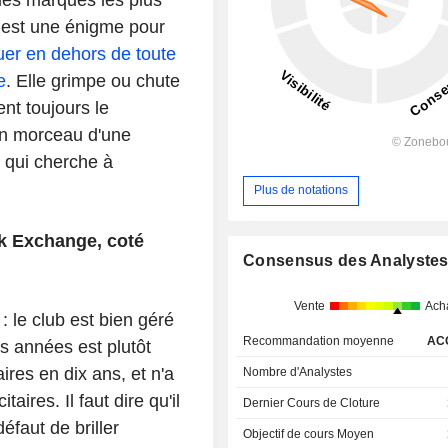
n est une énigme pour
uer en dehors de toute
e
. Elle grimpe ou chute
ent toujours le
un morceau d'une
 qui cherche à
Plus de notations
k Exchange, coté
Consensus des Analyste
Vente
Ach
: le club est bien géré
Recommandation moyenne
AC
s années est plutôt
aires en dix ans, et n'a
Nombre d'Analystes
taires. Il faut dire qu'il
Dernier Cours de Cloture
faut de briller
Objectif de cours Moyen