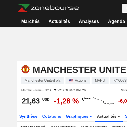
Marchés
Actualités
Analyses
Agenda
MANCHESTER UNITE
Manchester United plc
Actions
MANU
KYG578
Marché Fermé -
NYSE
22:00:03 07/08/2026
Varia
21,63
-1,28 %
USD
-6,
Synthèse
Cotations
Graphiques
Actualités