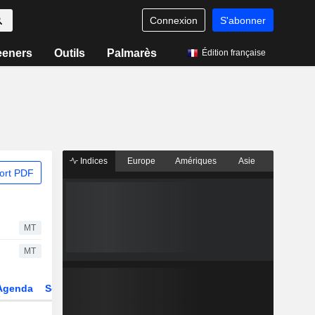
Connexion
S'abonner
eeners
Outils
Palmarès
Édition française
Indices
Europe
Amériques
Asie
ort PDF
MT
MT
Agenda
Secteur
Dérivés