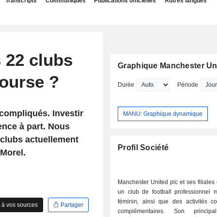
Transcripts
Communiqués
Publications officielles
Autres langues
s 22 clubs
Graphique Manchester Uni
ourse ?
Durée
Période
compliqués. Investir
MANU: Graphique dynamique
ence à part. Nous
 clubs actuellement
Profil Société
 Morel.
Manchester United plc et ses filiales 
un club de football professionnel m
féminin, ainsi que des activités c
 à vos sources
Partager
complémentaires. Son principa