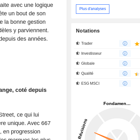
raite avec une logique
Plus d'analyses
ète un bout de son
ue la bonne gestion
odèles y parviennent.
Notations
s depuis des années.
Trader
Investisseur
Globale
Qualité
ESG MSCI
nge, coté depuis
treet, ce qui lui
ère unique. Avec 667
5, en progression
 des marques les plus