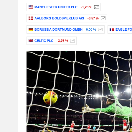
MANCHESTER UNITED PLC
-1,28 %
AALBORG BOLDSPILKLUB A/S
-3,57 %
BORUSSIA DORTMUND GMBH
0,00 %
EAGLE F
CELTIC PLC
-3,76 %