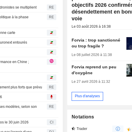
objectifs 2026 confirmé
dronistes se multiplient
RE
désendettement en bon
litique à la phase
RE
voie
Le 03 août 2026 à 16:38
onne carte
Forvia : trop sanctionné
 Euronext entourés
ou trop fragile ?
Le 08 juillet 2026 à 11:38
Forvia reprend un peu
d'oxygène
e
Le 27 avril 2026 à 11:32
ement plus forts que prévu
RE
Plus d'analyses
26
 ses modèles, selon son
RE
Notations
los le 30 juin 2026
CI
Trader
e par l'espoir d'une
DJ