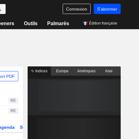
Connexion
S'abonner
eeners
Outils
Palmarès
Édition française
Indices
Europe
Amériques
Asie
ort PDF
RE
RE
Agenda
Secteur
Dérivés
Fonds et ETFs