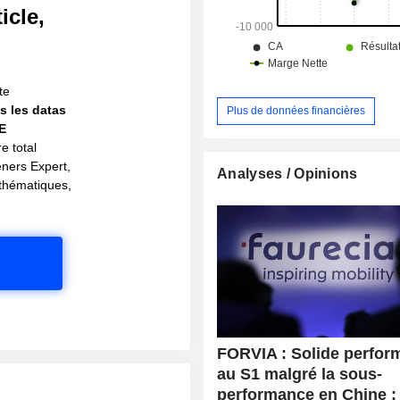
icle,
!
te
s les datas
Plus de données financières
IE
e total
eners Expert,
Analyses / Opinions
s thématiques,
FORVIA : Solide perfor
au S1 malgré la sous-
performance en Chine ;