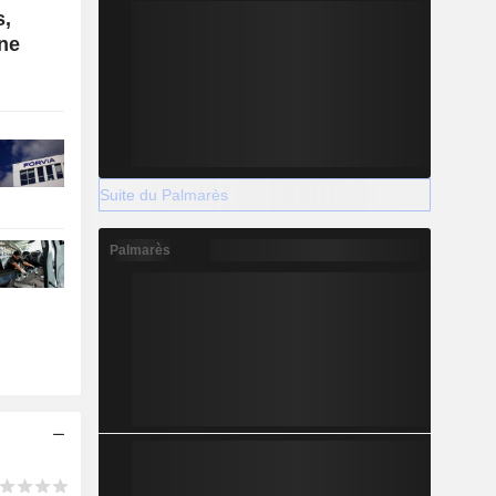
s,
ne
Suite du Palmarès
Palmarès