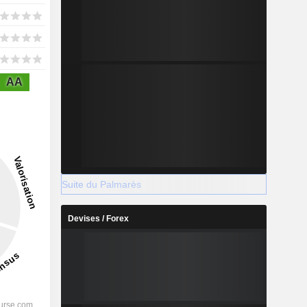
AA
Suite du Palmarès
Devises / Forex