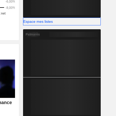
Espace mes listes
Palmarès
mance