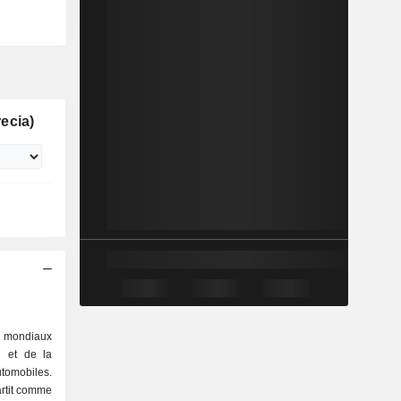
ecia)
s mondiaux
n et de la
tomobiles.
artit comme