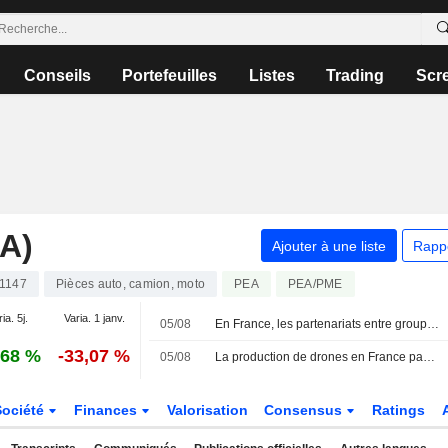
Conseils
Portefeuilles
Listes
Trading
Scr
A)
Ajouter à une liste
Rapp
1147
Pièces auto, camion, moto
PEA
PEA/PME
ia. 5j.
Varia. 1 janv.
05/08
En France, les partenariats entre groupes automobiles et dronistes se multiplient
,68 %
-33,07 %
05/08
La production de drones en France passe de l'ambition politique à la phase industrielle
Société
Finances
Valorisation
Consensus
Ratings