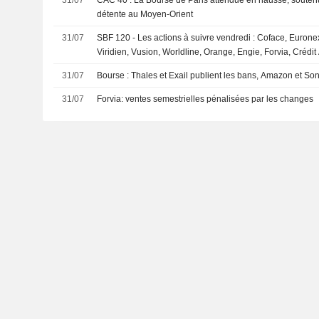
détente au Moyen-Orient
31/07
SBF 120 - Les actions à suivre vendredi : Coface, Euronex
Viridien, Vusion, Worldline, Orange, Engie, Forvia, Crédit
31/07
Bourse : Thales et Exail publient les bans, Amazon et Sony
31/07
Forvia: ventes semestrielles pénalisées par les changes