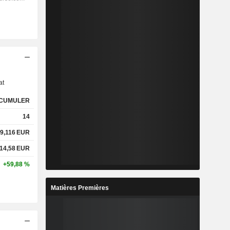
s
at
CUMULER
14
9,116
EUR
14,58
EUR
+59,88 %
Matières Premières