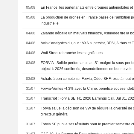
05/08
En France, les partenariats entre groupes automobiles et 
05/08
La production de drones en France passe de l'ambition po
industrielle
04/08
Zalando déballe un mauvais trimestre, Asmodee tire la b
04/08
Avis d'analystes du jour : AXA superstar, BESI, Airbus et
04/08
Wall Street rebranche les magnifiques
03/08
FORVIA : Solide performance au S1 malgré la sous-performance en Chine ;
objectifs 2026 confirmés, désendettement en bonne voie
03/08
Achats à bon compte sur Forvia, Oddo BHF reste à neutr
31/07
Forvia-Ventes -4,3% avec la Chine, bénéfice et désendett
31/07
Transcript : Forvia SE, H1 2026 Earnings Call, Jul 31, 20
31/07
Forvia salue la décision de VW de réduire la diversité de
directeur général
31/07
Forvia SE publie ses résultats pour le premier semestre c
31/07
CAC 40 : La Bourse de Paris attendue en hausse, soutenu