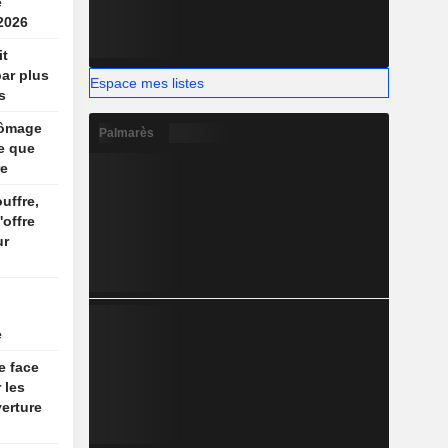
e
2026
it
par plus
Espace mes listes
s
hômage
Palmarès
e que
re
uffre,
'offre
ur
e
e face
 les
erture