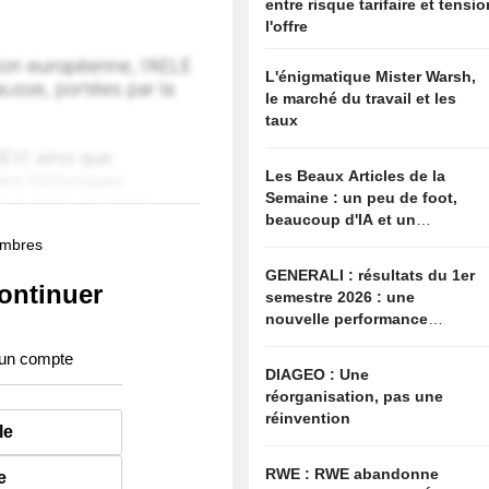
entre risque tarifaire et tensi
l'offre
L'énigmatique Mister Warsh,
le marché du travail et les
taux
Les Beaux Articles de la
Semaine : un peu de foot,
beaucoup d'IA et un
soupçon de complotisme
membres
GENERALI : résultats du 1er
ontinuer
semestre 2026 : une
nouvelle performance
supérieure aux attentes,
 un compte
bien que partiellement
DIAGEO : Une
anticipée
réorganisation, pas une
réinvention
le
RWE : RWE abandonne
e