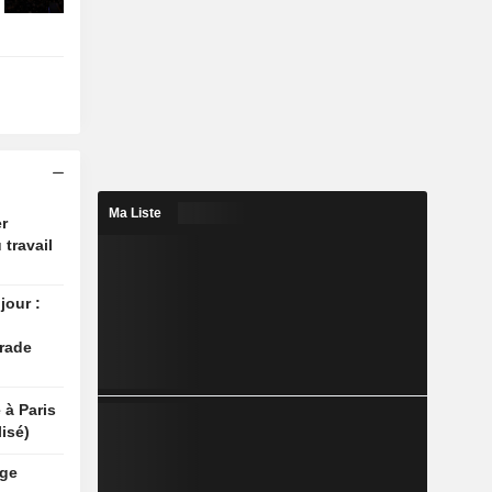
Ma Liste
r
 travail
jour :
rade
 à Paris
isé)
rge