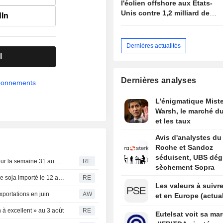
l'éolien offshore aux États-
Unis contre 1,2 milliard de
dIn
dollars de l'administration
américaine
Dernières actualités
l
Dernières analyses
abonnements
L'énigmatique Miste
Warsh, le marché du
et les taux
Avis d'analystes du 
Roche et Sandoz
séduisent, UBS dég
État d'avancement des cultures céréalières en France pour la semaine 31 au 3 août
RE
sèchement Sopra
Chine : Sinograin mettra aux enchères 516 000 tonnes de soja importé le 12 août
RE
Les valeurs à suivre
xportations en juin
AW
et en Europe (actual
 à excellent » au 3 août
RE
Eutelsat voit sa ma