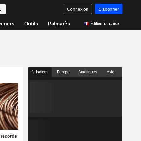
Connexion
S'abonner
eeners
Outils
Palmarès
Édition française
Indices
Europe
Amériques
Asie
 records