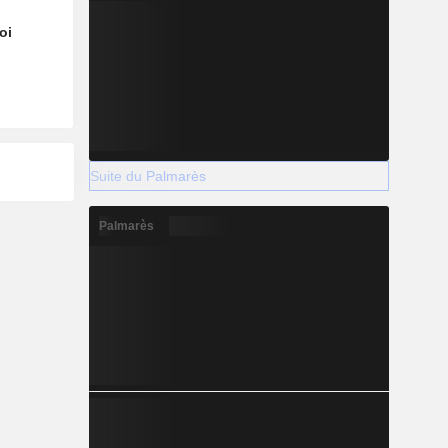
oi
Suite du Palmarès
Palmarès