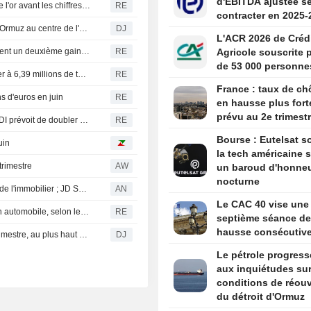
d'EBITDA ajustée s
Le rand sud-africain progresse, soutenu par la fermeté de l'or avant les chiffres de l'emploi américain
RE
contracter en 2025-
CAC 40 : La Bourse de Paris à l'équilibre, l'emploi US et Ormuz au centre de l'attention
DJ
L'ACR 2026 de Créd
CAOUTCHOUC-Les contrats à terme au Japon enregistrent un deuxième gain hebdomadaire sur fond de rallye pétrolier
RE
Agricole souscrite 
de 53 000 personne
République tchèque : la récolte de céréales devrait chuter à 6,39 millions de tonnes en 2026, selon l'office des statistiques
RE
France : taux de c
s d'euros en juin
RE
en hausse plus fort
prévu au 2e trimest
Infrastructures en Afrique : la plateforme de garanties ATIDI prévoit de doubler son capital, selon son DG
RE
Bourse : Eutelsat so
uin
la tech américaine s
rimestre
AW
un baroud d'honne
nocturne
Royaume-Uni : ralentissement de la croissance des prix de l'immobilier ; JD Sports nomme son président
AN
Le CAC 40 vise une
La Thaïlande va réduire la taxe d'accise sur la production automobile, selon le ministre
RE
septième séance de
hausse consécutiv
France : le taux de chômage atteint 8,3% au deuxième trimestre, au plus haut depuis le Covid
DJ
Le pétrole progress
aux inquiétudes sur
conditions de réouv
du détroit d'Ormuz